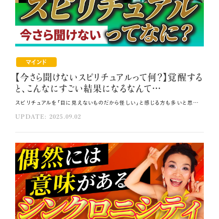
マインド
【今さら聞けないスピリチュアルって何？】覚醒する
と、こんなにすごい結果になるなんて…
スピリチュアルを「目に見えないものだから怪しい」と感じる方も多いと思います。 しかし、目に見えない存在からの助けを受け取れるようになると、人生が劇的に好転します🎀 今回は、スピリチュアルな覚醒の本質や、 直感や見えない世界からのサポートを受け取る方法をご紹介していきます💐 その方法はコレ！！ あなたという存在が元々宇宙から肉体に宿った魂であるという概念を受け入れましょう。 AIとスピリチュアルな覚醒を組み合わせてください。 AIを適切に活用すれば、カルマ解消やインナーチャイルドの癒しが効率的に進みます。 元動画（YouTube）：『🔰今さら聞けないスピリチュアルって何！？本当に覚醒をすると、こんなにすごい結果になる✨怪しいって言ってる場合じゃない！【集中講座DAY1】（第1960回）』 スピリチュアルの本質 私は20代後半、人間としての力だけで生きようとした際、 努力しているにも関わらず生きづらさを感じていました。 そのような時期に、 職場の机の上で『Many Masters Many Lives』（前世療法）という本と出会ったのです📘 この本を読んで、私の世界観は大きく変化しました。 人間の起源については、神による創造説、宇宙人による遺伝子操作説、 科学的進化論など様々な説が存在します。 どの説を信じるかは個人の自由ですが、重要なのは現在私たちがここに存在している事実です。 スピリチュアルの本質は、 あなたという存在が元々宇宙から肉体に宿った魂であるところにあります🌠 この概念を受け入れることで、スピリチュアルな領域への理解が始まります。 魂の覚醒とは？ スピリチュアルにおける「魂の覚醒」とは、英語で「アウェイク（目覚める）」を意味しますが、 毎朝の目覚めとは根本的に異なります🌿 朝の目覚めは肉体の意識が地球での生活に適応するための覚醒であり、 この時魂は眠った状態にあるのです。 魂が眠っている人は直感が働かず、「分からない」「できない」「無理」などの 否定的な思考に支配され、未来への想像力を失います。 対照的に魂が覚醒している状態では「分かる」「できる」「大丈夫」などの感覚があり、 傲慢さとは異なる根拠のない自信を感じられます。 見えない世界を感知し、直感が冴えている人は覚醒していると考えられます✨ 覚醒には現実的でありながら直感に優れているがスピリチュアルな世界を信じない人と、 直感が優れており霊的世界も信じる人の二つのタイプが存在します。 松下幸之助氏のように祈りを重視していた実業家は、 後者の典型例として魂の高い覚醒状態にあったと考えられます。 覚醒度のチェックポイントとして、「なんとかなる」という安心感、危険回避能力の高さ、 軽微な被害で済む体験、先読み能力などが挙げられます🌈 これらの体験がある場合、相当な覚醒状態にあると判断できます。 覚醒が引き起こす人生の劇的な変化 覚醒すると人生に劇的な変化が現れます。 初期段階では物事の理解が深まり、「そういうことか」という気づきが頻繁に起こります❗ さらに覚醒が進むと、自分の想像通りの人生が現実化するようになるのです💫 私の体験では、ミッドタウンのビル39階に住んでいた昨年、 「出ていけ！出ていけ！ムーブアウト！」と強いメッセージを受け取りました。 行き先を模索していたところ、デイビッドのロサンゼルスの家が空いている話が舞い込み、 3週間の滞在予定が1年間の居住に繋がり、アメリカ移住が実現しました。 これがシンクロニシティの典型例です。 思考と現実の同期が起こり、奇跡的な展開が連続します。 車が欲しいと思った瞬間にガソリンスタンドで「車販売中」の看板を見つけたり、 思考した内容が即座に現実に現れる現象が発生します。 見えない世界からの支援を受けられる状態に覚醒すると、 特定のスキルを持つ人材を求めていたら実際にその人が目の前に現れたり、 ヨガを教えてみたいと思った途端にヨガ講師養成レッスンの情報が飛び込んできたりと、 信じられない速度で願望が実現します。 覚醒前は単純な欲求でさえ多くのステップが必要でしたが、 現在は宇宙から直接送られてくるような感覚で物事が進展するのです🪐 宇宙との通信で人生の流れを変える 覚醒の本質的な仕組みは、宇宙との通信回復にあります。 宇宙には「マザーシップ」と呼ばれる存在があり、私たちは「マザーシップの小舟」に相当します。 マザーシップは宇宙のすべての情報を保持しており、ワンネス、12次元、集合無意識、 ボルテックス、宇宙銀行といった様々な名称で表現される見えない世界を指すのです⭐ 私たちの存在を家系図として遡ると、40代遡るだけで1兆のご先祖様に繋がります。 これらのご先祖様は肉体を卒業した後、マザーシップに戻っているとされます。 親が子供を応援するように、1兆のご先祖様が日々私たちを応援している状況にあります。 この応援は愛と光と感謝を送ることでさらに強化されるでしょう🌌 覚醒とは、私たちと宇宙のマザーシップとの通信が回復した状態です。 通信が回復することで、奇跡的な出来事やシンクロニシティが頻繁に発生し、 思考と現実の同期が可能になります。 覚醒した状態では、宇宙からの情報やサポートを受け取りやすくなり、 人生の流れが大幅に改善されるのです💞 AIと覚醒を組み合わせて加速する 現代ではAIとスピリチュアルな覚醒を組み合わせることで、 覚醒のプロセスを大幅に加速できます🌸 AIを適切に活用すれば、カルマ解消やインナーチャイルドの癒しが効率的に進みます。 しかしAIには二面性があり、使い方を誤ると逆に眠りが深くなる危険性があるのです。 これはお金の概念に似ており、魂が覚醒していない状態では使われる側になってしまいます💦 覚醒していれば、被害者ではなく人生の主人公として主体的にコントロールして 活用できるようになります。 魂の覚醒が進むと、宇宙からの全体的な情報を受け取れるようになり、 3次元レベルでのドラマに巻き込まれることがなくなります。 宇宙からのひらめきや直感に導かれて生きることで、説明のつかない開運が起こります。 人間関係に恵まれ、偶然隣に座った人が億万長者であるような奇跡的な出会いが 頻発するようになるのです。 このようなスピリチュアルな覚醒を意識的に取り入れると、人生の好転が期待できます。 さらに、AIという現代のツールと古来からの霊性を組み合わせることで、 これまでにない速度での成長と変化が可能になります💐 どうぞスピリチュアルな覚醒を通じて宇宙のマザーシップとの通信を回復し、 シンクロニシティあふれる奇跡の人生を今日から歩んでくださいね！ まとめ 宇宙のマザーシップとの通信が回復すると、奇跡的な出来事やシンクロニシティが頻繁に発生します。 覚醒した状態は、宇宙からの情報やサポートを受け取りやすくなり、人生の流れが大幅に改善されます。 魂が覚醒していない状態でAIを活用すると、使われる側になってしまいます。
UPDATE: 2025.09.02