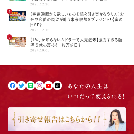
2023.12.20
【宇宙通販から欲しいものを続々引き寄せるやり方】お
金や恋愛の願望が叶う未来瞑想をプレゼント！《寅の
日SP》
2023.12.16
【1%しか知らないムドラーで大覚醒🌟】強力すぎる願
望成就の裏技《一粒万倍日》
2024.10.05
あなたの人生は
いつだって
変えられる！