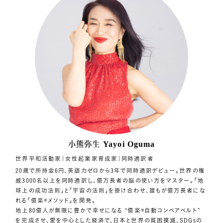
小熊弥生
Yayoi Oguma
世界平和活動家｜女性起業家育成家｜同時通訳者
20歳で所持金6円、英語力ゼロから3年で同時通訳デビュー。世界の権
威3000名以上を同時通訳し、億万長者の脳の使い方をマスター。「地
球上の成功法則」と「宇宙の法則」を掛け合わせ、誰もが億万長者にな
れる「億楽®︎メソッド」を開発。
地上80億人が無限に豊かで幸せになる “億楽®自動コンベアベルト”
を完成させ、愛を中心とした経済で、日本と世界の貧困撲滅、SDGsの