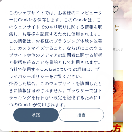
E
N
このウェブサイトでは、お客様のコンピュータ
小熊弥生公式メディアサイト
ーにCookieを保存します。このCookieは、こ
のウェブサイトでのやり取りに関する情報を収
コンフォートゾーンを抜け出せ！もう後悔しな
あなたの人生は
集し、お客様を記憶するために使用されます。
い最上級の過ごし方！
いつだって
変えられる！
この情報は、お客様のブラウジング体験を改善
し、カスタマイズすること、ならびにこのウェ
投稿日：2024.01.03 最終更新日：2024.01.03
マインド
ブサイトや他のメディアの訪問者に関する解析
と指標を得ることを目的として利用されます。
当社で使用するCookieについての詳細は、プ
ライバシーポリシーをご覧ください。
記事検索
拒否した場合、このウェブサイトを訪問したと
きに情報は追跡されません。ブラウザーではト
ラッキングを行わない設定を記憶するために1
人気記事一覧
つのCookieが使用されます。
承諾
拒否