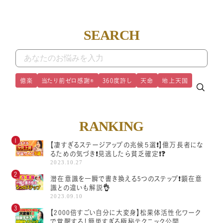
SEARCH
億楽
当たり前ゼロ感謝®
360度許し
天命
地上天国
RANKING
【凄すぎるステージアップの兆候５選❗️】億万長者にな
るための気づき❗️見逃したら貧乏確定❗️❓
2023.10.27
潜在意識を一瞬で書き換える5つのステップ❗顕在意
識との違いも解説👌
2023.09.10
【2000倍すごい自分に大変身】松果体活性化ワーク
で覚醒する！簡単すぎる極秘テクニック公開