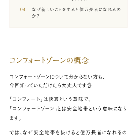
一般の方のお問い合わせ
なぜ新しいことをすると億万長者になれるの
か？
講座卒業生の喜びの声
メディア関係者お問い合わせ
コンフォートゾーンの概念
SNSのご案内
コンフォートゾーンについて分からない方も、
今回知っていただけたら大丈夫です👌
「コンフォート」は快適という意味で、
企業・経営者向け研修のご案内
「コンフォートゾーン」とは安全地帯という意味になり
ます。
引き寄せレポート
では、なぜ安全地帯を抜けると億万長者になれるの