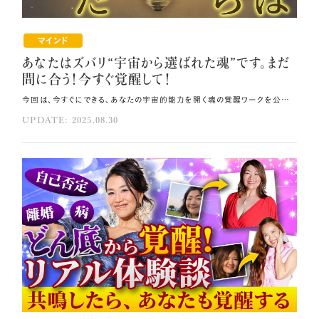
マインド
あなたはズバリ“宇宙から選ばれた魂”です。まだ
間に合う！今すぐ覚醒して！
今回は、今すぐにできる、あなたの宇宙的能力を開く魂の覚醒ワークを公開します🪐 このブログにたどり着いたあなたは、間違いなく宇宙から選ばれた魂の持ち主です。 ぜひ、自分が宇宙から選ばれた魂であることを自覚し、自分自身に覚醒を許可してください🌈 宇宙はすでにあなたを選んでいますので、後はあなたがあなたを選ぶだけです。 その方法はコレ！！ 自分を責めることなく宇宙的能力のブレーキに気づき、優しく手をほどいてください。 宇宙と繋がるために、自分を思い出し、自分に戻り、そして自分を生き始めましょう。 魂のカルマやブロックを優しく外し、宇宙的潜在能力を一つずつ呼び醒ましましょう。 元動画（YouTube）：『あなたはズバリ“宇宙から選ばれた魂”です。まだ間に合う！今すぐ覚醒して！ （第1957回）』 覚醒のスイッチを入れる時が来ました あなたは宇宙から選ばれた魂です。 今回のブログにたどり着いたのは偶然ではなく、この瞬間、あなたの魂が目醒めを求めているからです。 あなたはこれまでの人生で何度も壁にぶち当たっては、 「本当の自分を生きたいのになぜ現実がついてこないの？」と葛藤してきたことでしょう💧 私も今の自分にたどり着くまで、同じように苦しみ、葛藤してきました。 けれども、安心してください。 今日、覚醒の鍵をお渡しします🔑 冒頭で、あなたは選ばれた魂であるとお伝えしました。 「誰かに合わせて生きる人生はもう止めよう」「もっと本音で生きたい」 「目に見えない力に導かれているような気がする」---そう感じたことはありませんか？ それこそが、選ばれた魂である証拠です。 地球には約80億の魂が存在していますが、その全てが覚醒を目指しているわけではなく、 目醒める魂はごく一部です。 なぜなら覚醒には「勇気」と「真実を見る眼差し」が必要だからです🌟 魂の記憶はまだ眠ったままかもしれませんが、あなたの中には銀河の智慧が必ず眠っています。 今、そのスイッチを入れる時が来ています。 真に目醒めた瞬間、あなたの現実は一変する 努力しているのに現実が変わらなかったり、学んでも引き寄せがうまくいかなかったりと いったことが起こるのは、あなたの魂の周波数が地球の周波数と合わないからです。 魂は5次元・6次元の世界に触れようとしているのに、地球の日常を生きていると、 3次元の常識、つまり学校で教わったことや親から受け継いだ観念、 「こうあるべき」「我慢しなければいけない」といった思い込みに引き戻されてしまうのです。 そのことがあなたの宇宙的能力にブレーキをかけています。 真の目醒めとは、自分を責めることなくそのブレーキに気づき、優しく手をほどいていくことです💞 所持金6円だった私の現実が一変したのは、宇宙と接続し覚醒したからです。 この体験が私の人生の転機となりました。 その瞬間から、「宇宙と繋がると億が来る」人生が始まったのです。 「宇宙と繋がる」とは、自分を思い出し、自分に戻り、そして自分を生き始めることです🌸 宇宙と繋がると直感が冴え、想像力が溢れ出します。 すると出会う人が変わり、お金や仕事がどんどん流れ込み、 奇跡と呼ばれる出来事が日常に起こり続けるようになるのです。 これは妄想論でも理想論でもありません。 覚醒した魂たちは、すでにこの世界を現実として生きています。 宇宙には、「与え尽くした」「足りない」という概念がありません。 あるのは無限の豊かさだけなのです。 宇宙スイッチを入れる覚醒ワークを公開 ではここで、あなたの中に眠る宇宙スイッチを入れる覚醒ワークをご紹介します。 静かに目を閉じて深呼吸し、胸に手を当ててこう唱えてください。 声に出しても心の中で唱えてもどちらでも大丈夫です。 「私は宇宙から選ばれた魂です」 「私は無限の智慧と想像力を持っています」 「私は今ここに在ることですでに奇跡です」 ハートの中心から光が広がる感覚がしたら、スイッチが入った合図です。 あなたの中で、全知全能の自分自身が目を醒まし始めます。 あなたは本当に、宇宙から選ばれています。 だからこそ魂を覚醒させ、引き寄せがうまくいかない・なかなか理想の人生にならない現実を 今ここから変えていってください。 自分が選ばれた魂であることを自覚し、本当の自分で生きる道を歩み始めてください✨ 宇宙の応援を一身に受けながら、本当の理想・魂が望む喜びを無限に受け取っていいのです。 私自身、所持金6円だった時、投資詐欺に遭った時、婦女暴行に遭った時、 まさかこの先自分の魂が覚醒し、宇宙と繋がって億が来る体験ができるとは想像もしていませんでした。 同じように、億が来ることを想像もしていなかった3700名以上の方々が、魂の覚醒を体験し、 宇宙との共同創造で億万長者になっています。 宇宙は全員に億を用意していますので、後はあなたが自分にその許可を出すだけです🌠 覚醒すれば、願ったことを全て受け取れる 引き寄せの法則を地球上で最も分かりやすく説明したチャネラーである エイブラハム・ヒックスも、「幼少期からあなたが願ってきたものは、すでに実現した波動として 全て宇宙のボルテックスの中に存在している」と言っています✨ つまり、宇宙のボルテックスと同じ周波数になれば、これまで願ってきたことが全て受け取れるのです。 宇宙はあなたの言いなりになって要望を現実化してくれますので、 もう3次元であくせく孤軍奮闘する必要はなく、 宇宙が作ってくれたものを受け取るだけで忙しい人生になるでしょう。 それを邪魔しているのはあなた自身に他なりません。 だからこそもう恐れずに、魂の覚醒を迎えてください。 この転機を逃さず、真の自分を生きる道を歩んでいきましょう🌈 It's time for you to awaken your soul. いよいよあなたの魂が目醒める時が来ました。 おめでとうございます！ Congratulations! 絶対できます！ You can do it! 今回のワークで何かが動いたと感じた方に、私、小熊弥生が宇宙と繋がって用意した 特別な集中プログラム「全知全能が開花するスピリチュアル力覚醒プログラム」をお勧めいたします💝 この講座では、魂のカルマやブロックを優しく外し、あなたの宇宙的潜在能力を一つずつ呼び醒まし、 覚醒した状態で現実を動かしていける"銀河レベルの目醒め"をステップごとに実践します。 あなたの魂がこの地球に光を灯すことを、私も全力でサポートさせていただきます。 まとめ 覚醒には「勇気」と「真実を見る眼差し」が必要です。 自分が選ばれた魂であることを自覚し、本当の自分で生きる道を歩み始めてください。 宇宙のボルテックスと同じ周波数になれば、これまで願ってきたことが全て受け取れます。
UPDATE: 2025.08.30