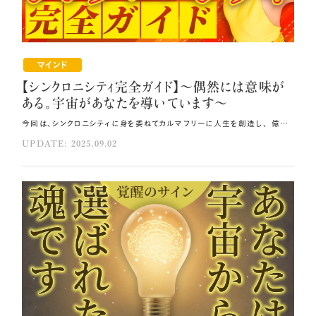
マインド
【シンクロニシティ完全ガイド】〜偶然には意味が
ある。宇宙があなたを導いています〜
今回は、シンクロニシティに身を委ねてカルマフリーに人生を創造し、 億万長者になるための【シンクロニシティ完全ガイド】をお届けします🎀 今思い出しても「ありえない！」と思うほどの私の体験をご紹介しながらお伝えしていきますので、 ぜひ今日からの人生の好転に役立ててください。 この動画やブログをご覧いただいていること自体、 あなたがすでにシンクロニシティの波に乗っている証拠です。 ぜひこのまま、願った現実が"向こうから"来る人生を生き、 無限の豊かさと幸せをどんどん引き寄せていってください💐 その方法はコレ！！ 「シンクロニシティを生きる」と決めてください。 日々の小さな選択でワクワクを選びましょう。 思った通りにいかなくても、それは「ベストなタイミングが選ばれた」だけなので結果に執着しないでください。 元動画（YouTube）：『【シンクロニシティ完全ガイド】偶然には意味がある🪐宇宙があなたを導いています。（第1959回）』 シンクロニシティのマスターでわんこそば人生に🪽 シンクロニシティとは、意味ある偶然の一致のことです🌿 人生にシンクロニシティが起こり始めると、 あなたにとって必要なものが必要なタイミングで宇宙から届けられるようになります。 例えて言うなら、食べ終わったら絶妙なタイミングで次のおそばをお椀に入れてもらえる "わんこそば"のように、あるいは信号に差しかかるとパッと青に変わり常にスムーズに進めるように、 自分では何もしなくとも勝手にことがうまく運ぶ人生をイメージすると分かりやすいでしょう❗ シンクロニシティを正しく使えるようになれば、欲しいものを手に入れるため必死で戦略を考え 自分で取りに行くことも、また人を蹴落としたり誰かから奪ったりする必要もなくなります。 かつて真逆の人生を送っていた頃の私は、急に会社を解雇されたり仕事を奪われたりと、 人生にマイナスな出来事ばかりが溢れていました。 しかしシンクロニシティに身を委ねて生き始めた途端、嫌な出来事が激減し、 人生が最善のタイミングで願った通りのことが起こり常に良い状態に保たれる 「わんこそば人生」に激変したのです💞 一本の動画が人生を変えた 激変のきっかけは、コロナ禍のさなかに出会った脳科学者ジョー・ディスペンザ博士の瞑想動画です💎 欲しいものが宇宙の采配によって最善のタイミングで"向こうから"やってくるという博士の表現は、 戦略を立てマーケットを奪うのが当たり前だと思っていた私にとってとてもショッキングでした。 トラブル続きの人生を変えるためには、何か私自身が変えなくてはいけないこと、 やめなくてはいけないことがあるのではないかと思っていた私は、 "向こうから"やってくるようになるというこの瞑想を実践することに決め、 毎朝4時に起きて瞑想し、自分の理想を想像し続けました🌿 やがて、私の身にびっくりするようなことが次々と起こり始めたのです。 衝撃のシンクロニシティ体験 中でも衝撃的だったのはバシャールからのコンタクトです。 チームが作った2000万の赤字を抱え、最初の夫と離婚し、仕事もお金も必要としていたある日、 以前私の英語講座を受講してくださった方から突然電話をいただきました。 なんと、「今、バシャールが弥生さんと話したいと言っている」と言うのです！ 青天の霹靂でしたが、そのまま面接を受け合格、バシャールの通訳となりました。 さらに、最初の仕事はリアルイベントではなく講演動画の同時通訳だったのですが、 その動画の中に、私がずっと考え瞑想し続けてきた 「どうすればみんなが無限に豊かに幸せになれるのか？」という問いへの答えがあったのです💫 「これをすればみんなが無限に豊かになれる！」と、感激のあまり涙が止まりませんでした。 加えてある日の仕事中、iPhoneの画面を触ってしまったのか勝手にclubhouseが開き あるルームに入ってしまったのですが、驚いたことに、 そのルームは「バシャール」について語るルームでした。 スピーカーとして、バシャールの動画の同時通訳をしたこと、 そして動画の中に素晴らしい質問があったことをお話したところ、 なんとルームをホストしていたのは、私が感動した質問をしていたまさにその女性だったのです！ このようにシンクロニシティが次々に起こる状態が、 ピュアシンクロニズム（純然たる共時性）の中で生きている状態です⭐ シンクロニシティを生きると決める 人生に起こること全てがシンクロニシティになっていったら、人生はどこまで変わっていくでしょうか？ ぜひあなたも、今この場で「シンクロニシティを生きる」と決めてください🍀 この決断があなたの人生の転機となるかもしれません。 抵抗やエゴを介在させず、宇宙が采配する流れに乗って生きられるようになれば、 無限に豊かに幸せになるしかありません。 宇宙の采配とは、宇宙にあるありとあらゆる情報を元に導き出されたあなたにとってベストな答えです。 バシャールは、「この人と結婚したい」「この会社に入りたい」というような限定的な質問に対し、 「宇宙の全ての情報を知らないのに、本当にそれが自分のベストな選択と言えますか？」といつも 答えていました。 自分という小さな小窓から見えるほんのわずかな情報だけをもとにベストだと判断したものを 取りに行くよりも、宇宙に委ね、宇宙の全体像から導き出されたベストなものを受け取った方が、 1/100の力で100倍豊かで幸せな人生を生きられるようになります💝 ピュアシンクロニズムを実現するバシャールの4ステップ ステップ1：ワクワクを選び続ける 大きなワクワクでなくていいのです。 朝起きてトイレに行くか？歯を磨くか？また朝ごはんをパンにするか？お米にするか？といった 日々の小さな選択でワクワクを選ぶことを積み重ねてください🌈 そのためにも、インナーチャイルドの癒しに取り組むことをお勧めします。 感情を担当するインナーチャイルドを癒せば癒すほど、ワクワクの感情を感じやすくなるからです💖 ステップ2：ワクワクを自分でできるところまでやり切る 宇宙から届けられるワクワクのサインを選んだら、 自分のできる範囲でそれを行動に移していってください🌼 ステップ3：結果に執着しない 執着が生まれるのは、宇宙を信頼していないからです。 例え思った通りにいかなかったとしても、それは「ベストなタイミングが選ばれた」だけなのです🪽 宇宙を信じ、無理に物事を動かさず宇宙と共に最善の人生を創造していく流れに乗れば、 願ったことが"向こうから"やってくるカルマフリーな人生に切り替わります。 ステップ4：全ての出来事に意味があると知る 今年1月7日、アメリカに移住したまさにその日、車も電気もまだ何もない中でLAの山火事に遭いました。 大変な体験ではありましたが、それがあったからこそ今の私は、生きていられることそれ自体に感謝し、 アメリカでの日々の生活を奇跡と感じながらピュアシンクロニズムを生きています。 宇宙のサインを受け取ろう バシャールの4ステップを実践すると、お伝えしてきたレベルのシンクロニシティが必ず起きてきます。 何よりもこの【シンクロニシティ完全ガイド】に出会ったことは偶然ではありません🌠 これこそが宇宙からあなたへのサインです。 ぜひ、今ここからワクワクを選び、できる限りの行動を取り、結果を期待せずに委ね、 全ての出来事の意味を受け取ってください💓 その結果、あなたもピュアシンクロニズムの中で 無限の豊かさと幸せを享受して生きられるようになります。 シンクロニシティに満ちた人生の転機は、今この瞬間から始まります。 みなさんの人生は、ここから好転していくことが約束されています。 それを信じ、ぜひ最初の一歩をワクワクと共に踏み出してくださいね。 まとめ シンクロニシティに身を委ねて生きることで、嫌な出来事が激減し、人生が最善のタイミングで願った通りのことが起こります。 ワクワクの感情が感じやすくなるために、インナーチャイルドの癒しましょう。 全ての出来事に意味があり、宇宙からあなたへのサインなのです。
UPDATE: 2025.09.02