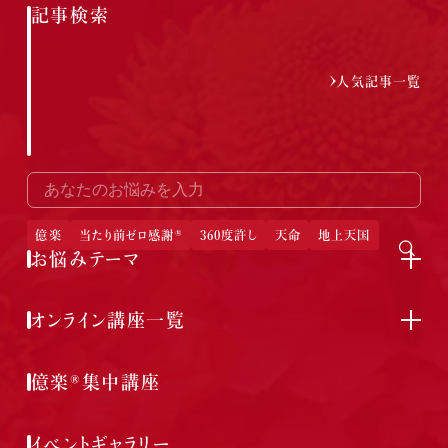
記事検索
人気記事一覧
億楽
当たり前ゼロ感謝®
360度許し
天命
地上天国
お悩みテーマ
オンライン講座一覧
億楽®集中講座
イベントギャラリー