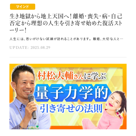
マインド
生き地獄から地上天国へ！離婚・喪失・病・自己
否定から理想の人生を引き寄せ始めた復活スト
ーリー！
人生には、思いがけない試練が訪れることがあります。 離婚、大切な人との死別、病気、自己否定などの困難に直面した時、 多くの人は絶望の淵に立たされます。 しかし、今回ご紹介するゲストは、そのような「生き地獄」とも言える状況から這い上がり、 理想の人生を引き寄せ始めた奇跡の復活ストーリーを持つ主人公たちです🎀 今回は、小熊道場にご参加いただいたお二人に、その驚くべき体験談を共有していただきます。 その方法はコレ！！ 「当たり前ゼロ感謝®」や「タコ足瞑想」を通じ、自分に「ありがとう」「ごめんね」と声をかけてください。 ポンコツな自分を受け入れましょう。 現実を変えようと必死になっても、自分の内側が整っていなければ変われません。 元動画（YouTube）：『生き地獄から地上天国へ！今まさに覚醒真っ只中の2人に聞く！離婚・喪失・病・自己否定から理想の人生を引き寄せ始めた復活ストーリー！ これに“共鳴”したら、あなたも覚醒します。（第1954回）』 本名を語るのが怖かった日々と復活への一歩 魂のBrillianceナビゲーターの沼田和子です。私はもともと心理学を学び、 アメリカで修士号を取得し、全国でカウンセリングやセミナーを通して 「思考は現実化する」ことを伝えていました。結婚、妊娠、出版、学会発表など すべてが順風満帆で「サクセスストーリー」を歩んでいたのです💞 ところが妊娠中の別居と離婚、そしてSNSでの心ない言葉が積み重なり「本名で生きること」が 怖くなってしまいました。Facebookやブログを閉鎖し、 人に弱さを見せられないまま「ビジネスネーム」で活動するようになったのです。 しかし、本名を隠しての発信はどこか力が足りず、 心の中で「バレたらどうしよう」と恐怖が消えませんでした。 そんな中、弥生先生と出会い、 初めて「あれ、このままでいいのかもしれない」と光を感じる瞬間が訪れました🌟 インナーチャイルドとの再会と心の癒し・自己統合への道のり 弥生先生が主催されたクリスマスパーティーに参加した時、会場の圧倒的な愛に包まれ、 自分を守ろうと必死になっていた心が少しずつ溶け始めました。 やがて「当たり前ゼロ感謝®」や「タコ足瞑想」を通じ、 自分に「ありがとう」「ごめんね」と声をかけることを日課にしたのです🌿 小熊道場の開催地が、離婚中に住んでいた街だったのは運命のいたずらでした。 受付2時間前、震える気持ちでその街を歩きながら、 自分を閉じ込めていたインナーチャイルドに 「辛かったね。でもありがとう、あの時のあなたがいたから今があるよ」と声をかけます。 その瞬間、私は過去を抱きしめることができました。 小熊道場では、体を動かすワークや内側と繋がるワークを通して、統合を体験しました。 意識系の講師なのに離婚してしまった自分を攻撃していたことに気づき、 「そんなポンコツな私でも沼田和子じゃん、大丈夫だよ」と受け入れることができました。 格好つけなくても、ありのままの自分で大丈夫という、安全な世界を体感できたのです🌸 小熊道場での深い学びが、この確信をもたらしてくれました。 ありのままを愛したら引き寄せが止まらなくなった 自分を受け入れられるようになり、本名で再び発信できるようになりました。 Instagramのフォロワーは2月の28名から8月には1030名へと37倍に増えました。 しかも、数字が伸びただけでなく、宇宙からの後押しのような連鎖が起こったのです🪐 宿泊したホテルが次々とスイートルームにアップグレードされ、 入手困難なチケットが突然手に入りました。 クライアント様が自分らしく開花し、家族も癒しのご縁に繋がりました。 経済的にも「億楽®」的な引き寄せが続き、総額310万円ほどの流れを受け取ったのです。 大切なのは「格好つけた私」ではなく「ありのままの私」でした🎀 弱さも過去の傷も含めて受け入れ、愛した時に本当の奇跡が始まります。 あなたもそのままで大丈夫です。格好つけなくても、ポンコツでも問題ありません。 そんなありのままの自分を受け入れ、愛してください。 そうすれば、必ず世界があなたを応援してくれます。 孤独と自己否定に囚われた幼少期から喪失の連続へ レムリアの愛と響きで本来の魂の輝きを解き放つ神聖量子波ヒーラー、 宇宙しるべ®ナビゲーターとして活動している聖（kiyo）です。 私は「いい子」でいなければならないと思い込んで育ち、 外では明るい仮面をかぶりながら、内側は孤独と自己否定でいっぱいでした💦 父の病や家庭不和、兄の反抗期で家に居場所がなく、話し相手はぬいぐるみだけ。 大学時代には限界を迎え、「私なんかいなくなればいい」と引きこもり、 強い自己否定に飲み込まれました。 その後、引きこもりから抜け出したものの、双極性障害の診断、愛犬の死、 そして15年寄り添ったパートナーの突然死が襲いました。 感謝も愛も伝えられないまま大切な存在を見送った時、 「なぜ私だけこんな経験をするの？」と泣き叫びました。 しかし同時に、魂は永遠であり、 この深い苦しみも魂が進化を望んで選んだ経験なのだと気づいたのです💎 生きることが当たり前ではないと知り、 生まれる前に決めてきた「愛を循環させる」という魂の約束を思い出し、 愛中心の人生を歩むと決意しました。 魂の約束と新しい出会いが導いた愛の循環 パートナーの死を超えた先で、霊氣ヒーリングに出会いました。 さらに新しいパートナーとも出会いましたが、彼は余命半年の宣告を受けていました。 かつて愛する人を失った私には大きな試練でしたが、 内側から「絶対大丈夫」という確信が湧きました。 病への感謝とヒーリングの実践で彼は奇跡的に回復し、今では元気です。 しかし、葛藤はそこからでした。現実を変えようと必死になるほど、 自分の内側が整っていなければ変われないと知りました💫 逃げても同じパターンが繰り返されます。 そんな時に弥生先生の本『宇宙とつながれば億が来る！』に出会いました📖 直感で「これだ」と感じ、実践を始めると奇跡的に新しい命を授かりました。 この子は「本当の私を生きて」と魂が届けてくれた贈り物だと分かりました🎁 自分で自分に許可を出した瞬間から変わった現実 「当たり前ゼロ感謝®」、セルフラブ、自分軸などを学ぶ中で、 最も大きな気づきは「自分で自分に許可を出す」ということでした🍀 それまで誰かに認めてもらいたい気持ちばかりを待ち、他人の許可がないと動けませんでした。 小熊道場で先生から「本当はもう答えが分かっていたよね。 自分に許可を出せばいいんだよ」と言われた瞬間、最後のピースがはまったのです。 小熊道場での学びを通して、自分を信じると決めた後、 亡くなったパートナーの声がはっきり届きました。 「大丈夫。ありのままのあなたでいい。誇りに思ってる」と。 その声と共に私の内側は大きく覚醒しました。 今、家族関係も愛に満ち溢れ、便秘や自己否定も手放され、 宇宙しるべ®ナビゲーターとしての天命ビジネスも自然に広がっています。 本当の私を愛した瞬間から、世界は愛と豊かさで満たされ始めました。 繰り返す悩みや不調は、魂が「本当の自分を生きて」と伝えてくれているサインかもしれません🪽 同じパターンを繰り返してしまう人間関係や心と体の不調から抜け出せないと感じる時、 すでにあなたの内側では目覚めが始まっています。 誰もがその光を内側に持っています。 自分で自分に許可を出し、自分を愛してください💞 そこから本当の人生の流れに乗り始めることができるのです。 まとめ ありのままの自分を愛してください。 自分で自分に許可を出しましょう。 繰り返す悩みや不調は、魂が「本当の自分を生きて」と伝えてくれているサインです。
UPDATE: 2025.08.29