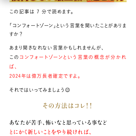
この記事は 7 分で読めます。
億楽
当たり前ゼロ感謝®
360度許し
天命
地上天国
お悩みテーマ
「コンフォートゾーン」という言葉を聞いたことがありま
すか？
オンライン講座一覧
あまり聞きなれない言葉かもしれませんが、
この
コンフォートゾーンという言葉の概念が分かれ
億楽®集中講座
ば、
2024年は億万長者確定ですよ。
イベントギャラリー
それではいってみましょう😉
YouTubeで毎日億楽®ライブ配信中！
その方法はコレ！！
あなたが苦手、怖いなと思っている事など
とにかく新しいことをやり続ければ、