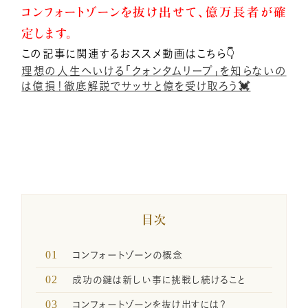
コンフォートゾーンを抜け出せて、億万長者が確
定します。
小熊弥生のご紹介
この記事に関連するおススメ動画はこちら👇
理想の人生へいける「クォンタムリープ」を知らないの
は億損！徹底解説でサッサと億を受け取ろう💓
新着情報
億楽®メソッドとは
プレスリリース一覧
目次
コンフォートゾーンの概念
億楽®ストーリー
成功の鍵は新しい事に挑戦し続けること
コンフォートゾーンを抜け出すには？