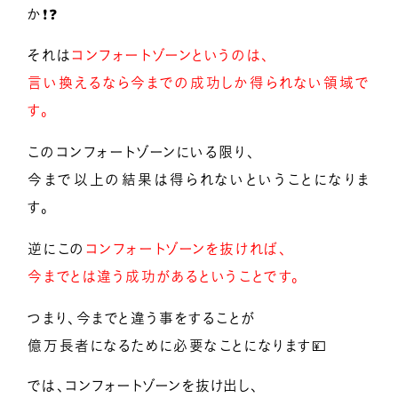
か❗❓
メンバー募集
それは
コンフォートゾーンというのは、
言い換えるなら今までの成功しか得られない領域で
す。
億楽®マインド
マスターコーチ認定者一覧
このコンフォートゾーンにいる限り、
今まで以上の結果は得られないということになりま
す。
逆にこの
コンフォートゾーンを抜ければ、
今までとは違う成功があるということです。
つまり、今までと違う事をすることが
億万長者になるために必要なことになります💴
では、コンフォートゾーンを抜け出し、