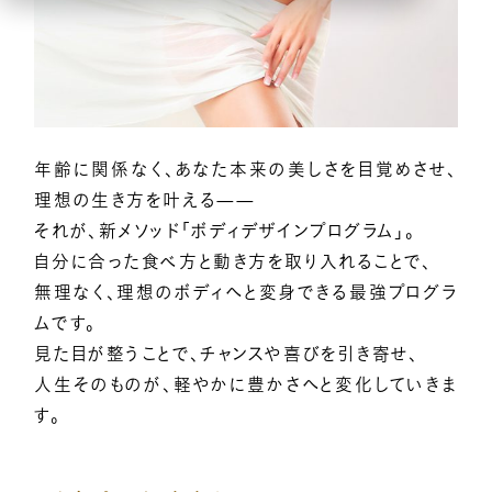
億楽
当たり前ゼロ感謝®
360度許し
天命
地上天国
お悩みテーマ
オンライン講座一覧
年齢に関係なく、あなた本来の美しさを目覚めさせ、
理想の生き方を叶える——
億楽®集中講座
それが、新メソッド「ボディデザインプログラム」。
自分に合った食べ方と動き方を取り入れることで、
イベントギャラリー
無理なく、理想のボディへと変身できる最強プログラ
ムです。
YouTubeで毎日億楽®ライブ配信中！
見た目が整うことで、チャンスや喜びを引き寄せ、
人生そのものが、軽やかに豊かさへと変化していきま
す。