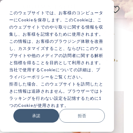
E
N
このウェブサイトでは、お客様のコンピュータ
小熊弥生公式メディアサイト
ーにCookieを保存します。このCookieは、こ
のウェブサイトでのやり取りに関する情報を収
あなたの人生は
ボディデザインプログラム
集し、お客様を記憶するために使用されます。
いつだって
変えられる！
この情報は、お客様のブラウジング体験を改善
Beautiful Body Program
し、カスタマイズすること、ならびにこのウェ
ブサイトや他のメディアの訪問者に関する解析
美しさも、人生も、
自分史上最高になる。
と指標を得ることを目的として利用されます。
当社で使用するCookieについての詳細は、プ
ライバシーポリシーをご覧ください。
ホーム
講座一覧
ボディデザインプログラム
記事検索
拒否した場合、このウェブサイトを訪問したと
きに情報は追跡されません。ブラウザーではト
ラッキングを行わない設定を記憶するために1
人気記事一覧
つのCookieが使用されます。
承諾
拒否