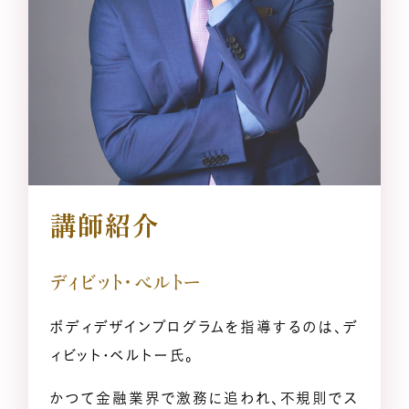
一般の方のお問い合わせ
講座卒業生の喜びの声
メディア関係者お問い合わせ
講師紹介
SNSのご案内
ディビット・ベルトー
企業・経営者向け研修のご案内
ボディデザインプログラムを指導するのは、デ
ィビット・ベルトー氏。
引き寄せレポート
かつて金融業界で激務に追われ、不規則でス