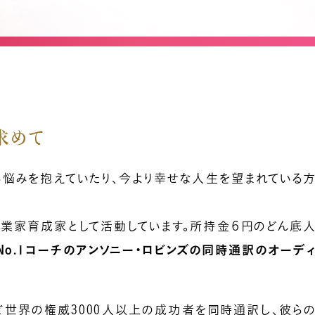
セルフラブ
ーリー
家族関係
その他
記事検索
求めて
人気記事一
ら悩みを抱えていたり、今より幸せな人生を望まれている
業家育成家として活動しています。所持金６円のどん底
No.1コーチのアンソニー・ロビンズの同時通訳のオーデ
億楽
当たり前ゼロ感謝®
360度許し
天命
地上天国
世界の権威3000人以上の成功者を同時通訳し、彼ら