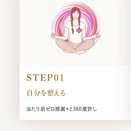
小熊弥生のご紹介
新着情報
STEP01
自分を整える
億楽®メソッドとは
当たり前ゼロ感謝®︎と360度許し
プレスリリース一覧