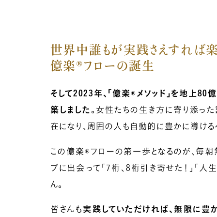
世界中誰もが実践さえすれば楽
億楽®フローの誕生
そして2023年、「億楽®︎メソッド」を地上
築しました
。女性たちの生き方に寄り添った
在になり、周囲の人も自動的に豊かに導ける
この億楽®フローの第一歩となるのが、毎朝
ブに出会って「7桁、8桁引き寄せた！」「
ん。
皆さんも
実践していただければ、無限に豊