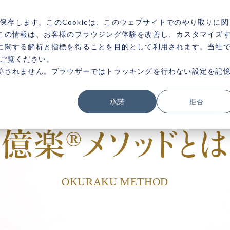
を保存します。このCookieは、このウェブサイトでのやり取りに関
小熊弥生とは？
お悩
この情報は、お客様のブラウジング体験を改善し、カスタマイズ
に関する解析と指標を得ることを目的として利用されます。当社
をご覧ください。
跡されません。ブラウザーではトラッキングを行わない設定を記
お悩みテーマ
承諾
拒否
小熊弥生公式メディアサイト
金運
子育て
億楽®メソッドとは
ビジネス
願望実現
健康
生きづらさ
恋愛・結婚
マインド
OKURAKU METHOD
開運
美容・ダイエット
人間関係
英語
ネガティブ
成功者の億楽®ス