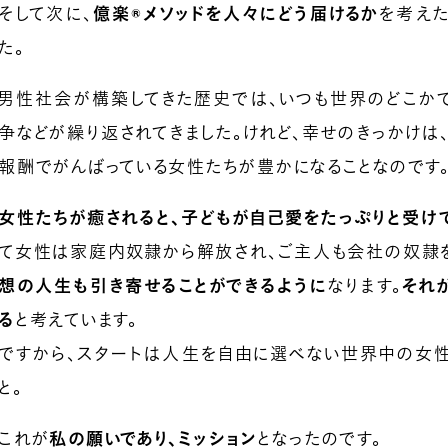
そして次に、
億楽®メソッドを人々にどう届けるか
を考えた
た。
男性社会が構築してきた歴史では、いつも世界のどこか
争などが繰り返されてきました。けれど、幸せのきっかけ
報酬でがんばっている女性たちが豊かになることなのです
女性たちが癒されると、子どもが自己愛をたっぷりと受け
て女性は家庭内奴隷から解放され、ご主人も会社の奴隷を
想の人生も引き寄せることができるように
なります。
それ
る
と考えています。
ですから、スタートは人生を自由に選べない世界中の女性
と。
これが
私の願いであり、ミッション
となったのです。