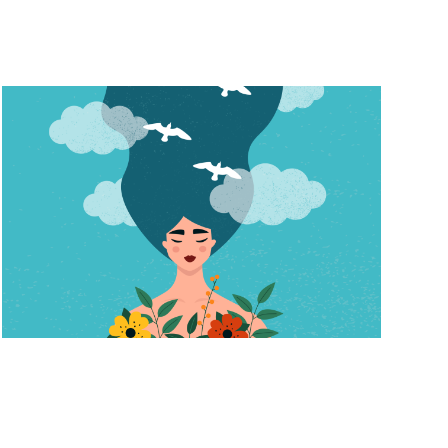
構
存
イ
せ
ま