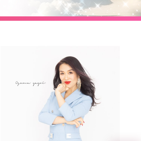
ボディデザインプログラム
億楽®集中講座
イベントギャラリー
覧
YouTubeで毎日億楽®ライブ
方
配信中！
人
ィ
の