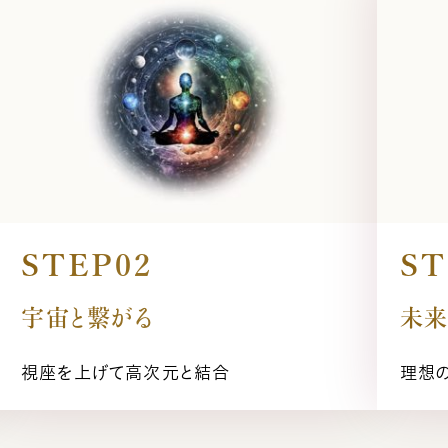
STEP02
ST
宇宙と繋がる
未
視座を上げて高次元と結合
理想