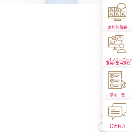
た
無料体験会
は
語
ライフユニバーシ
億楽®︎集中講座
け
講座一覧
23大特典