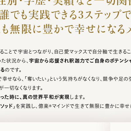
性別・学歴・実績など一切関
誰でも実践できる3ステップ
たも無限に豊かで幸せになるメ
ることで宇宙とつながり、自己愛マックスで自分軸で生きるこ
いた状況から、
宇宙から応援され釈迦力でご自身のポテンシ
きる
のです。
幸せなら、「奪いたい」という気持ちがなくなり、競争や足の
が一切なくなります。
がった時に、真の世界平和が実現
します。
メソッド
」を実践し、億楽®︎マインドで生きて無限に豊かに幸せ