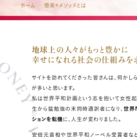
ホーム
億楽®メソッドとは
地球上の人々がもっと豊かに
幸せになれる社会の仕組みを
サイトを訪れてくださった皆さんは、何かし
が多いと思います。
私は世界平和計画という志を抱いて女性起
生から猛勉強の末同時通訳者になり、
世界
ションを転機
に、人生が変わりました。
安倍元首相や世界平和ノーベル受賞者など