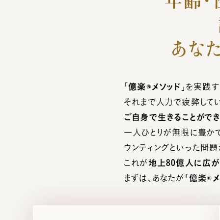
年齢・
あな
「
億楽®︎メソッド
」を実践す
それまで人力で疲弊して
ご自身で生きることがで
一人ひとりが無限に豊かで
ウンティングといった問題
これが
地上80億人に広
まずは、あなたが「
億楽®︎