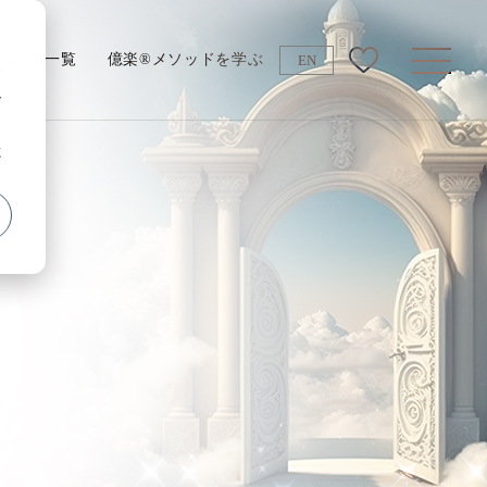
み記事一覧
億楽®メソッドを学ぶ
EN
す
で
憶
オンライン講座一覧
新億楽®マインド講座
新億楽®マインド
マスターコーチ講座
新億楽®ビジネスAI講座
新億楽®
インフルエンサー講座
新速ペラ®English講座
速通訳起業講座
ト
いきなりツインレイ講座