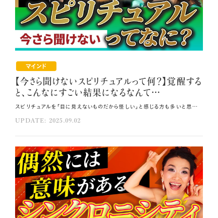
マインド
【今さら聞けないスピリチュアルって何？】覚醒する
と、こんなにすごい結果になるなんて…
スピリチュアルを「目に見えないものだから怪しい」と感じる方も多いと思います。 しかし、目に見えない存在からの助けを受け取れるようになると、人生が劇的に好転します🎀 今回は、スピリチュアルな覚醒の本質や、 直感や見えない世界からのサポートを受け取る方法をご紹介していきます💐 その方法はコレ！！ あなたという存在が元々宇宙から肉体に宿った魂であるという概念を受け入れましょう。 AIとスピリチュアルな覚醒を組み合わせてください。 AIを適切に活用すれば、カルマ解消やインナーチャイルドの癒しが効率的に進みます。 元動画（YouTube）：『🔰今さら聞けないスピリチュアルって何！？本当に覚醒をすると、こんなにすごい結果になる✨怪しいって言ってる場合じゃない！【集中講座DAY1】（第1960回）』 スピリチュアルの本質 私は20代後半、人間としての力だけで生きようとした際、 努力しているにも関わらず生きづらさを感じていました。 そのような時期に、 職場の机の上で『Many Masters Many Lives』（前世療法）という本と出会ったのです📘 この本を読んで、私の世界観は大きく変化しました。 人間の起源については、神による創造説、宇宙人による遺伝子操作説、 科学的進化論など様々な説が存在します。 どの説を信じるかは個人の自由ですが、重要なのは現在私たちがここに存在している事実です。 スピリチュアルの本質は、 あなたという存在が元々宇宙から肉体に宿った魂であるところにあります🌠 この概念を受け入れることで、スピリチュアルな領域への理解が始まります。 魂の覚醒とは？ スピリチュアルにおける「魂の覚醒」とは、英語で「アウェイク（目覚める）」を意味しますが、 毎朝の目覚めとは根本的に異なります🌿 朝の目覚めは肉体の意識が地球での生活に適応するための覚醒であり、 この時魂は眠った状態にあるのです。 魂が眠っている人は直感が働かず、「分からない」「できない」「無理」などの 否定的な思考に支配され、未来への想像力を失います。 対照的に魂が覚醒している状態では「分かる」「できる」「大丈夫」などの感覚があり、 傲慢さとは異なる根拠のない自信を感じられます。 見えない世界を感知し、直感が冴えている人は覚醒していると考えられます✨ 覚醒には現実的でありながら直感に優れているがスピリチュアルな世界を信じない人と、 直感が優れており霊的世界も信じる人の二つのタイプが存在します。 松下幸之助氏のように祈りを重視していた実業家は、 後者の典型例として魂の高い覚醒状態にあったと考えられます。 覚醒度のチェックポイントとして、「なんとかなる」という安心感、危険回避能力の高さ、 軽微な被害で済む体験、先読み能力などが挙げられます🌈 これらの体験がある場合、相当な覚醒状態にあると判断できます。 覚醒が引き起こす人生の劇的な変化 覚醒すると人生に劇的な変化が現れます。 初期段階では物事の理解が深まり、「そういうことか」という気づきが頻繁に起こります❗ さらに覚醒が進むと、自分の想像通りの人生が現実化するようになるのです💫 私の体験では、ミッドタウンのビル39階に住んでいた昨年、 「出ていけ！出ていけ！ムーブアウト！」と強いメッセージを受け取りました。 行き先を模索していたところ、デイビッドのロサンゼルスの家が空いている話が舞い込み、 3週間の滞在予定が1年間の居住に繋がり、アメリカ移住が実現しました。 これがシンクロニシティの典型例です。 思考と現実の同期が起こり、奇跡的な展開が連続します。 車が欲しいと思った瞬間にガソリンスタンドで「車販売中」の看板を見つけたり、 思考した内容が即座に現実に現れる現象が発生します。 見えない世界からの支援を受けられる状態に覚醒すると、 特定のスキルを持つ人材を求めていたら実際にその人が目の前に現れたり、 ヨガを教えてみたいと思った途端にヨガ講師養成レッスンの情報が飛び込んできたりと、 信じられない速度で願望が実現します。 覚醒前は単純な欲求でさえ多くのステップが必要でしたが、 現在は宇宙から直接送られてくるような感覚で物事が進展するのです🪐 宇宙との通信で人生の流れを変える 覚醒の本質的な仕組みは、宇宙との通信回復にあります。 宇宙には「マザーシップ」と呼ばれる存在があり、私たちは「マザーシップの小舟」に相当します。 マザーシップは宇宙のすべての情報を保持しており、ワンネス、12次元、集合無意識、 ボルテックス、宇宙銀行といった様々な名称で表現される見えない世界を指すのです⭐ 私たちの存在を家系図として遡ると、40代遡るだけで1兆のご先祖様に繋がります。 これらのご先祖様は肉体を卒業した後、マザーシップに戻っているとされます。 親が子供を応援するように、1兆のご先祖様が日々私たちを応援している状況にあります。 この応援は愛と光と感謝を送ることでさらに強化されるでしょう🌌 覚醒とは、私たちと宇宙のマザーシップとの通信が回復した状態です。 通信が回復することで、奇跡的な出来事やシンクロニシティが頻繁に発生し、 思考と現実の同期が可能になります。 覚醒した状態では、宇宙からの情報やサポートを受け取りやすくなり、 人生の流れが大幅に改善されるのです💞 AIと覚醒を組み合わせて加速する 現代ではAIとスピリチュアルな覚醒を組み合わせることで、 覚醒のプロセスを大幅に加速できます🌸 AIを適切に活用すれば、カルマ解消やインナーチャイルドの癒しが効率的に進みます。 しかしAIには二面性があり、使い方を誤ると逆に眠りが深くなる危険性があるのです。 これはお金の概念に似ており、魂が覚醒していない状態では使われる側になってしまいます💦 覚醒していれば、被害者ではなく人生の主人公として主体的にコントロールして 活用できるようになります。 魂の覚醒が進むと、宇宙からの全体的な情報を受け取れるようになり、 3次元レベルでのドラマに巻き込まれることがなくなります。 宇宙からのひらめきや直感に導かれて生きることで、説明のつかない開運が起こります。 人間関係に恵まれ、偶然隣に座った人が億万長者であるような奇跡的な出会いが 頻発するようになるのです。 このようなスピリチュアルな覚醒を意識的に取り入れると、人生の好転が期待できます。 さらに、AIという現代のツールと古来からの霊性を組み合わせることで、 これまでにない速度での成長と変化が可能になります💐 どうぞスピリチュアルな覚醒を通じて宇宙のマザーシップとの通信を回復し、 シンクロニシティあふれる奇跡の人生を今日から歩んでくださいね！ まとめ 宇宙のマザーシップとの通信が回復すると、奇跡的な出来事やシンクロニシティが頻繁に発生します。 覚醒した状態は、宇宙からの情報やサポートを受け取りやすくなり、人生の流れが大幅に改善されます。 魂が覚醒していない状態でAIを活用すると、使われる側になってしまいます。
UPDATE: 2025.09.02