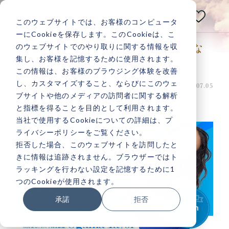
E
N
このウェブサイトでは、お客様のコンピュータ
小熊弥生公式メディアサイト
ーにCookieを保存します。このCookieは、こ
のウェブサイトでのやり取りに関する情報を収
【ニコラ・テスラの３６９の法則】超天才にな
あなたの人生は
集し、お客様を記憶するために使用されます。
れる方法を超わかりやすく解説《大安》
いつだって
変えられる！
この情報は、お客様のブラウジング体験を改善
し、カスタマイズすること、ならびにこのウェ
投稿日：2024.07.06 最終更新日：2024.07.05
マインド
ブサイトや他のメディアの訪問者に関する解析
と指標を得ることを目的として利用されます。
当社で使用するCookieについての詳細は、プ
ライバシーポリシーをご覧ください。
記事検索
拒否した場合、このウェブサイトを訪問したと
きに情報は追跡されません。ブラウザーではト
ラッキングを行わない設定を記憶するために1
人気記事一覧
つのCookieが使用されます。
承諾
拒否