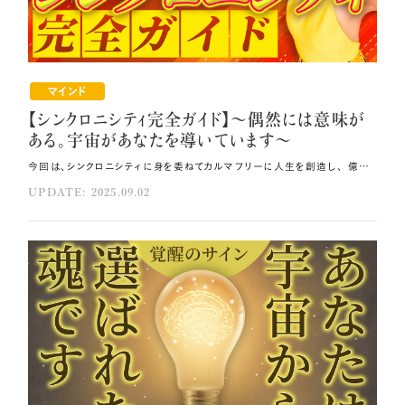
マインド
【シンクロニシティ完全ガイド】〜偶然には意味が
ある。宇宙があなたを導いています〜
今回は、シンクロニシティに身を委ねてカルマフリーに人生を創造し、 億万長者になるための【シンクロニシティ完全ガイド】をお届けします🎀 今思い出しても「ありえない！」と思うほどの私の体験をご紹介しながらお伝えしていきますので、 ぜひ今日からの人生の好転に役立ててください。 この動画やブログをご覧いただいていること自体、 あなたがすでにシンクロニシティの波に乗っている証拠です。 ぜひこのまま、願った現実が"向こうから"来る人生を生き、 無限の豊かさと幸せをどんどん引き寄せていってください💐 その方法はコレ！！ 「シンクロニシティを生きる」と決めてください。 日々の小さな選択でワクワクを選びましょう。 思った通りにいかなくても、それは「ベストなタイミングが選ばれた」だけなので結果に執着しないでください。 元動画（YouTube）：『【シンクロニシティ完全ガイド】偶然には意味がある🪐宇宙があなたを導いています。（第1959回）』 シンクロニシティのマスターでわんこそば人生に🪽 シンクロニシティとは、意味ある偶然の一致のことです🌿 人生にシンクロニシティが起こり始めると、 あなたにとって必要なものが必要なタイミングで宇宙から届けられるようになります。 例えて言うなら、食べ終わったら絶妙なタイミングで次のおそばをお椀に入れてもらえる "わんこそば"のように、あるいは信号に差しかかるとパッと青に変わり常にスムーズに進めるように、 自分では何もしなくとも勝手にことがうまく運ぶ人生をイメージすると分かりやすいでしょう❗ シンクロニシティを正しく使えるようになれば、欲しいものを手に入れるため必死で戦略を考え 自分で取りに行くことも、また人を蹴落としたり誰かから奪ったりする必要もなくなります。 かつて真逆の人生を送っていた頃の私は、急に会社を解雇されたり仕事を奪われたりと、 人生にマイナスな出来事ばかりが溢れていました。 しかしシンクロニシティに身を委ねて生き始めた途端、嫌な出来事が激減し、 人生が最善のタイミングで願った通りのことが起こり常に良い状態に保たれる 「わんこそば人生」に激変したのです💞 一本の動画が人生を変えた 激変のきっかけは、コロナ禍のさなかに出会った脳科学者ジョー・ディスペンザ博士の瞑想動画です💎 欲しいものが宇宙の采配によって最善のタイミングで"向こうから"やってくるという博士の表現は、 戦略を立てマーケットを奪うのが当たり前だと思っていた私にとってとてもショッキングでした。 トラブル続きの人生を変えるためには、何か私自身が変えなくてはいけないこと、 やめなくてはいけないことがあるのではないかと思っていた私は、 "向こうから"やってくるようになるというこの瞑想を実践することに決め、 毎朝4時に起きて瞑想し、自分の理想を想像し続けました🌿 やがて、私の身にびっくりするようなことが次々と起こり始めたのです。 衝撃のシンクロニシティ体験 中でも衝撃的だったのはバシャールからのコンタクトです。 チームが作った2000万の赤字を抱え、最初の夫と離婚し、仕事もお金も必要としていたある日、 以前私の英語講座を受講してくださった方から突然電話をいただきました。 なんと、「今、バシャールが弥生さんと話したいと言っている」と言うのです！ 青天の霹靂でしたが、そのまま面接を受け合格、バシャールの通訳となりました。 さらに、最初の仕事はリアルイベントではなく講演動画の同時通訳だったのですが、 その動画の中に、私がずっと考え瞑想し続けてきた 「どうすればみんなが無限に豊かに幸せになれるのか？」という問いへの答えがあったのです💫 「これをすればみんなが無限に豊かになれる！」と、感激のあまり涙が止まりませんでした。 加えてある日の仕事中、iPhoneの画面を触ってしまったのか勝手にclubhouseが開き あるルームに入ってしまったのですが、驚いたことに、 そのルームは「バシャール」について語るルームでした。 スピーカーとして、バシャールの動画の同時通訳をしたこと、 そして動画の中に素晴らしい質問があったことをお話したところ、 なんとルームをホストしていたのは、私が感動した質問をしていたまさにその女性だったのです！ このようにシンクロニシティが次々に起こる状態が、 ピュアシンクロニズム（純然たる共時性）の中で生きている状態です⭐ シンクロニシティを生きると決める 人生に起こること全てがシンクロニシティになっていったら、人生はどこまで変わっていくでしょうか？ ぜひあなたも、今この場で「シンクロニシティを生きる」と決めてください🍀 この決断があなたの人生の転機となるかもしれません。 抵抗やエゴを介在させず、宇宙が采配する流れに乗って生きられるようになれば、 無限に豊かに幸せになるしかありません。 宇宙の采配とは、宇宙にあるありとあらゆる情報を元に導き出されたあなたにとってベストな答えです。 バシャールは、「この人と結婚したい」「この会社に入りたい」というような限定的な質問に対し、 「宇宙の全ての情報を知らないのに、本当にそれが自分のベストな選択と言えますか？」といつも 答えていました。 自分という小さな小窓から見えるほんのわずかな情報だけをもとにベストだと判断したものを 取りに行くよりも、宇宙に委ね、宇宙の全体像から導き出されたベストなものを受け取った方が、 1/100の力で100倍豊かで幸せな人生を生きられるようになります💝 ピュアシンクロニズムを実現するバシャールの4ステップ ステップ1：ワクワクを選び続ける 大きなワクワクでなくていいのです。 朝起きてトイレに行くか？歯を磨くか？また朝ごはんをパンにするか？お米にするか？といった 日々の小さな選択でワクワクを選ぶことを積み重ねてください🌈 そのためにも、インナーチャイルドの癒しに取り組むことをお勧めします。 感情を担当するインナーチャイルドを癒せば癒すほど、ワクワクの感情を感じやすくなるからです💖 ステップ2：ワクワクを自分でできるところまでやり切る 宇宙から届けられるワクワクのサインを選んだら、 自分のできる範囲でそれを行動に移していってください🌼 ステップ3：結果に執着しない 執着が生まれるのは、宇宙を信頼していないからです。 例え思った通りにいかなかったとしても、それは「ベストなタイミングが選ばれた」だけなのです🪽 宇宙を信じ、無理に物事を動かさず宇宙と共に最善の人生を創造していく流れに乗れば、 願ったことが"向こうから"やってくるカルマフリーな人生に切り替わります。 ステップ4：全ての出来事に意味があると知る 今年1月7日、アメリカに移住したまさにその日、車も電気もまだ何もない中でLAの山火事に遭いました。 大変な体験ではありましたが、それがあったからこそ今の私は、生きていられることそれ自体に感謝し、 アメリカでの日々の生活を奇跡と感じながらピュアシンクロニズムを生きています。 宇宙のサインを受け取ろう バシャールの4ステップを実践すると、お伝えしてきたレベルのシンクロニシティが必ず起きてきます。 何よりもこの【シンクロニシティ完全ガイド】に出会ったことは偶然ではありません🌠 これこそが宇宙からあなたへのサインです。 ぜひ、今ここからワクワクを選び、できる限りの行動を取り、結果を期待せずに委ね、 全ての出来事の意味を受け取ってください💓 その結果、あなたもピュアシンクロニズムの中で 無限の豊かさと幸せを享受して生きられるようになります。 シンクロニシティに満ちた人生の転機は、今この瞬間から始まります。 みなさんの人生は、ここから好転していくことが約束されています。 それを信じ、ぜひ最初の一歩をワクワクと共に踏み出してくださいね。 まとめ シンクロニシティに身を委ねて生きることで、嫌な出来事が激減し、人生が最善のタイミングで願った通りのことが起こります。 ワクワクの感情が感じやすくなるために、インナーチャイルドの癒しましょう。 全ての出来事に意味があり、宇宙からあなたへのサインなのです。
UPDATE: 2025.09.02