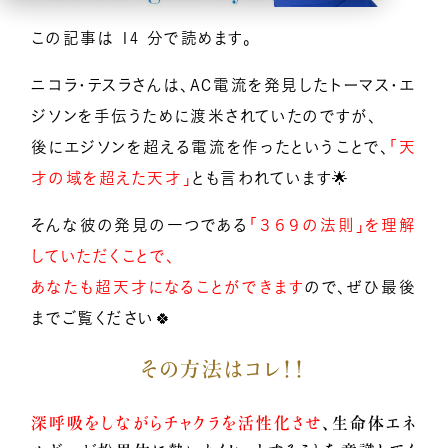
この記事は 14 分で読めます。
億楽
当たり前ゼロ感謝®
360度許し
天命
地上天国
お悩みテーマ
ニコラ・テスラさんは、AC電流を発見したトーマス・エ
ジソンを手伝うために渡米されていたのですが、
オンライン講座一覧
後にエジソンを超える電流を作ったということで、
「天
才の域を超えた天才」
とも言われています🌟
億楽®集中講座
そんな彼の発見の一つである
「３６９の法則」を理解
イベントギャラリー
していただくことで、
あなたも超天才になることができます
ので、ぜひ最後
YouTubeで毎日億楽®ライブ配信中！
までご覧ください🍀
その方法はコレ！！
深呼吸をしながらチャクラを活性化させ
、生命体エネ