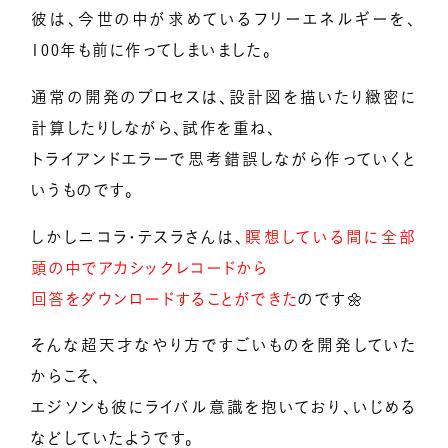
彼は、今世の中が求めているフリーエネルギーを、
メンバー募集
100年も前に作ってしまいました。
通常の開発のプロセスは、設計図を描いたり緻密に
億楽®マインド
計算したりしながら、試作を重ね、
マスターコーチ認定者一覧
トライアンドエラーで思考錯誤しながら作っていくと
いうものです。
しかしニコラ・テスラさんは、
瞑想している間に全部
頭の中でアカシックレコードから
回答をダウンロードすることができた
のです🌼
そんな超天才なやり方ですごいものを開発していた
からこそ、
エジソンも彼にライバル意識を抱いており、いじめる
などしていたようです。