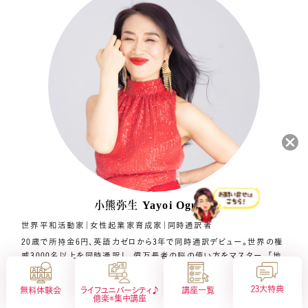
会社概要
特定商取引法に基づく表示
小熊弥生
Yayoi Oguma
プライバシーポリシー
サイトマップ
世界平和活動家｜女性起業家育成家｜同時通訳者
20歳で所持金6円、英語力ゼロから3年で同時通訳デビュー。世界の権
威3000名以上を同時通訳し、億万長者の脳の使い方をマスター。「地
球上の成功法則」と「宇宙の法則」を掛け合わせ、誰もが億万長者にな
れる「億楽®︎メソッド」を開発。
23大特典
無料体験会
ライフユニバーシティ♪
講座一覧
地上80億人が無限に豊かで幸せになる “億楽®自動コンベアベルト”
億楽®︎集中講座