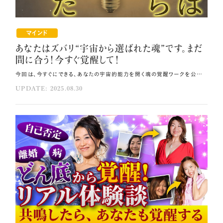
マインド
あなたはズバリ“宇宙から選ばれた魂”です。まだ
間に合う！今すぐ覚醒して！
今回は、今すぐにできる、あなたの宇宙的能力を開く魂の覚醒ワークを公開します🪐 このブログにたどり着いたあなたは、間違いなく宇宙から選ばれた魂の持ち主です。 ぜひ、自分が宇宙から選ばれた魂であることを自覚し、自分自身に覚醒を許可してください🌈 宇宙はすでにあなたを選んでいますので、後はあなたがあなたを選ぶだけです。 その方法はコレ！！ 自分を責めることなく宇宙的能力のブレーキに気づき、優しく手をほどいてください。 宇宙と繋がるために、自分を思い出し、自分に戻り、そして自分を生き始めましょう。 魂のカルマやブロックを優しく外し、宇宙的潜在能力を一つずつ呼び醒ましましょう。 元動画（YouTube）：『あなたはズバリ“宇宙から選ばれた魂”です。まだ間に合う！今すぐ覚醒して！ （第1957回）』 覚醒のスイッチを入れる時が来ました あなたは宇宙から選ばれた魂です。 今回のブログにたどり着いたのは偶然ではなく、この瞬間、あなたの魂が目醒めを求めているからです。 あなたはこれまでの人生で何度も壁にぶち当たっては、 「本当の自分を生きたいのになぜ現実がついてこないの？」と葛藤してきたことでしょう💧 私も今の自分にたどり着くまで、同じように苦しみ、葛藤してきました。 けれども、安心してください。 今日、覚醒の鍵をお渡しします🔑 冒頭で、あなたは選ばれた魂であるとお伝えしました。 「誰かに合わせて生きる人生はもう止めよう」「もっと本音で生きたい」 「目に見えない力に導かれているような気がする」---そう感じたことはありませんか？ それこそが、選ばれた魂である証拠です。 地球には約80億の魂が存在していますが、その全てが覚醒を目指しているわけではなく、 目醒める魂はごく一部です。 なぜなら覚醒には「勇気」と「真実を見る眼差し」が必要だからです🌟 魂の記憶はまだ眠ったままかもしれませんが、あなたの中には銀河の智慧が必ず眠っています。 今、そのスイッチを入れる時が来ています。 真に目醒めた瞬間、あなたの現実は一変する 努力しているのに現実が変わらなかったり、学んでも引き寄せがうまくいかなかったりと いったことが起こるのは、あなたの魂の周波数が地球の周波数と合わないからです。 魂は5次元・6次元の世界に触れようとしているのに、地球の日常を生きていると、 3次元の常識、つまり学校で教わったことや親から受け継いだ観念、 「こうあるべき」「我慢しなければいけない」といった思い込みに引き戻されてしまうのです。 そのことがあなたの宇宙的能力にブレーキをかけています。 真の目醒めとは、自分を責めることなくそのブレーキに気づき、優しく手をほどいていくことです💞 所持金6円だった私の現実が一変したのは、宇宙と接続し覚醒したからです。 この体験が私の人生の転機となりました。 その瞬間から、「宇宙と繋がると億が来る」人生が始まったのです。 「宇宙と繋がる」とは、自分を思い出し、自分に戻り、そして自分を生き始めることです🌸 宇宙と繋がると直感が冴え、想像力が溢れ出します。 すると出会う人が変わり、お金や仕事がどんどん流れ込み、 奇跡と呼ばれる出来事が日常に起こり続けるようになるのです。 これは妄想論でも理想論でもありません。 覚醒した魂たちは、すでにこの世界を現実として生きています。 宇宙には、「与え尽くした」「足りない」という概念がありません。 あるのは無限の豊かさだけなのです。 宇宙スイッチを入れる覚醒ワークを公開 ではここで、あなたの中に眠る宇宙スイッチを入れる覚醒ワークをご紹介します。 静かに目を閉じて深呼吸し、胸に手を当ててこう唱えてください。 声に出しても心の中で唱えてもどちらでも大丈夫です。 「私は宇宙から選ばれた魂です」 「私は無限の智慧と想像力を持っています」 「私は今ここに在ることですでに奇跡です」 ハートの中心から光が広がる感覚がしたら、スイッチが入った合図です。 あなたの中で、全知全能の自分自身が目を醒まし始めます。 あなたは本当に、宇宙から選ばれています。 だからこそ魂を覚醒させ、引き寄せがうまくいかない・なかなか理想の人生にならない現実を 今ここから変えていってください。 自分が選ばれた魂であることを自覚し、本当の自分で生きる道を歩み始めてください✨ 宇宙の応援を一身に受けながら、本当の理想・魂が望む喜びを無限に受け取っていいのです。 私自身、所持金6円だった時、投資詐欺に遭った時、婦女暴行に遭った時、 まさかこの先自分の魂が覚醒し、宇宙と繋がって億が来る体験ができるとは想像もしていませんでした。 同じように、億が来ることを想像もしていなかった3700名以上の方々が、魂の覚醒を体験し、 宇宙との共同創造で億万長者になっています。 宇宙は全員に億を用意していますので、後はあなたが自分にその許可を出すだけです🌠 覚醒すれば、願ったことを全て受け取れる 引き寄せの法則を地球上で最も分かりやすく説明したチャネラーである エイブラハム・ヒックスも、「幼少期からあなたが願ってきたものは、すでに実現した波動として 全て宇宙のボルテックスの中に存在している」と言っています✨ つまり、宇宙のボルテックスと同じ周波数になれば、これまで願ってきたことが全て受け取れるのです。 宇宙はあなたの言いなりになって要望を現実化してくれますので、 もう3次元であくせく孤軍奮闘する必要はなく、 宇宙が作ってくれたものを受け取るだけで忙しい人生になるでしょう。 それを邪魔しているのはあなた自身に他なりません。 だからこそもう恐れずに、魂の覚醒を迎えてください。 この転機を逃さず、真の自分を生きる道を歩んでいきましょう🌈 It's time for you to awaken your soul. いよいよあなたの魂が目醒める時が来ました。 おめでとうございます！ Congratulations! 絶対できます！ You can do it! 今回のワークで何かが動いたと感じた方に、私、小熊弥生が宇宙と繋がって用意した 特別な集中プログラム「全知全能が開花するスピリチュアル力覚醒プログラム」をお勧めいたします💝 この講座では、魂のカルマやブロックを優しく外し、あなたの宇宙的潜在能力を一つずつ呼び醒まし、 覚醒した状態で現実を動かしていける"銀河レベルの目醒め"をステップごとに実践します。 あなたの魂がこの地球に光を灯すことを、私も全力でサポートさせていただきます。 まとめ 覚醒には「勇気」と「真実を見る眼差し」が必要です。 自分が選ばれた魂であることを自覚し、本当の自分で生きる道を歩み始めてください。 宇宙のボルテックスと同じ周波数になれば、これまで願ってきたことが全て受け取れます。
UPDATE: 2025.08.30