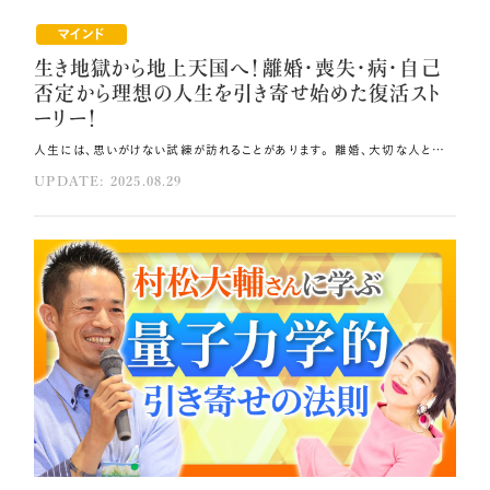
マインド
生き地獄から地上天国へ！離婚・喪失・病・自己
否定から理想の人生を引き寄せ始めた復活スト
ーリー！
人生には、思いがけない試練が訪れることがあります。 離婚、大切な人との死別、病気、自己否定などの困難に直面した時、 多くの人は絶望の淵に立たされます。 しかし、今回ご紹介するゲストは、そのような「生き地獄」とも言える状況から這い上がり、 理想の人生を引き寄せ始めた奇跡の復活ストーリーを持つ主人公たちです🎀 今回は、小熊道場にご参加いただいたお二人に、その驚くべき体験談を共有していただきます。 その方法はコレ！！ 「当たり前ゼロ感謝®」や「タコ足瞑想」を通じ、自分に「ありがとう」「ごめんね」と声をかけてください。 ポンコツな自分を受け入れましょう。 現実を変えようと必死になっても、自分の内側が整っていなければ変われません。 元動画（YouTube）：『生き地獄から地上天国へ！今まさに覚醒真っ只中の2人に聞く！離婚・喪失・病・自己否定から理想の人生を引き寄せ始めた復活ストーリー！ これに“共鳴”したら、あなたも覚醒します。（第1954回）』 本名を語るのが怖かった日々と復活への一歩 魂のBrillianceナビゲーターの沼田和子です。私はもともと心理学を学び、 アメリカで修士号を取得し、全国でカウンセリングやセミナーを通して 「思考は現実化する」ことを伝えていました。結婚、妊娠、出版、学会発表など すべてが順風満帆で「サクセスストーリー」を歩んでいたのです💞 ところが妊娠中の別居と離婚、そしてSNSでの心ない言葉が積み重なり「本名で生きること」が 怖くなってしまいました。Facebookやブログを閉鎖し、 人に弱さを見せられないまま「ビジネスネーム」で活動するようになったのです。 しかし、本名を隠しての発信はどこか力が足りず、 心の中で「バレたらどうしよう」と恐怖が消えませんでした。 そんな中、弥生先生と出会い、 初めて「あれ、このままでいいのかもしれない」と光を感じる瞬間が訪れました🌟 インナーチャイルドとの再会と心の癒し・自己統合への道のり 弥生先生が主催されたクリスマスパーティーに参加した時、会場の圧倒的な愛に包まれ、 自分を守ろうと必死になっていた心が少しずつ溶け始めました。 やがて「当たり前ゼロ感謝®」や「タコ足瞑想」を通じ、 自分に「ありがとう」「ごめんね」と声をかけることを日課にしたのです🌿 小熊道場の開催地が、離婚中に住んでいた街だったのは運命のいたずらでした。 受付2時間前、震える気持ちでその街を歩きながら、 自分を閉じ込めていたインナーチャイルドに 「辛かったね。でもありがとう、あの時のあなたがいたから今があるよ」と声をかけます。 その瞬間、私は過去を抱きしめることができました。 小熊道場では、体を動かすワークや内側と繋がるワークを通して、統合を体験しました。 意識系の講師なのに離婚してしまった自分を攻撃していたことに気づき、 「そんなポンコツな私でも沼田和子じゃん、大丈夫だよ」と受け入れることができました。 格好つけなくても、ありのままの自分で大丈夫という、安全な世界を体感できたのです🌸 小熊道場での深い学びが、この確信をもたらしてくれました。 ありのままを愛したら引き寄せが止まらなくなった 自分を受け入れられるようになり、本名で再び発信できるようになりました。 Instagramのフォロワーは2月の28名から8月には1030名へと37倍に増えました。 しかも、数字が伸びただけでなく、宇宙からの後押しのような連鎖が起こったのです🪐 宿泊したホテルが次々とスイートルームにアップグレードされ、 入手困難なチケットが突然手に入りました。 クライアント様が自分らしく開花し、家族も癒しのご縁に繋がりました。 経済的にも「億楽®」的な引き寄せが続き、総額310万円ほどの流れを受け取ったのです。 大切なのは「格好つけた私」ではなく「ありのままの私」でした🎀 弱さも過去の傷も含めて受け入れ、愛した時に本当の奇跡が始まります。 あなたもそのままで大丈夫です。格好つけなくても、ポンコツでも問題ありません。 そんなありのままの自分を受け入れ、愛してください。 そうすれば、必ず世界があなたを応援してくれます。 孤独と自己否定に囚われた幼少期から喪失の連続へ レムリアの愛と響きで本来の魂の輝きを解き放つ神聖量子波ヒーラー、 宇宙しるべ®ナビゲーターとして活動している聖（kiyo）です。 私は「いい子」でいなければならないと思い込んで育ち、 外では明るい仮面をかぶりながら、内側は孤独と自己否定でいっぱいでした💦 父の病や家庭不和、兄の反抗期で家に居場所がなく、話し相手はぬいぐるみだけ。 大学時代には限界を迎え、「私なんかいなくなればいい」と引きこもり、 強い自己否定に飲み込まれました。 その後、引きこもりから抜け出したものの、双極性障害の診断、愛犬の死、 そして15年寄り添ったパートナーの突然死が襲いました。 感謝も愛も伝えられないまま大切な存在を見送った時、 「なぜ私だけこんな経験をするの？」と泣き叫びました。 しかし同時に、魂は永遠であり、 この深い苦しみも魂が進化を望んで選んだ経験なのだと気づいたのです💎 生きることが当たり前ではないと知り、 生まれる前に決めてきた「愛を循環させる」という魂の約束を思い出し、 愛中心の人生を歩むと決意しました。 魂の約束と新しい出会いが導いた愛の循環 パートナーの死を超えた先で、霊氣ヒーリングに出会いました。 さらに新しいパートナーとも出会いましたが、彼は余命半年の宣告を受けていました。 かつて愛する人を失った私には大きな試練でしたが、 内側から「絶対大丈夫」という確信が湧きました。 病への感謝とヒーリングの実践で彼は奇跡的に回復し、今では元気です。 しかし、葛藤はそこからでした。現実を変えようと必死になるほど、 自分の内側が整っていなければ変われないと知りました💫 逃げても同じパターンが繰り返されます。 そんな時に弥生先生の本『宇宙とつながれば億が来る！』に出会いました📖 直感で「これだ」と感じ、実践を始めると奇跡的に新しい命を授かりました。 この子は「本当の私を生きて」と魂が届けてくれた贈り物だと分かりました🎁 自分で自分に許可を出した瞬間から変わった現実 「当たり前ゼロ感謝®」、セルフラブ、自分軸などを学ぶ中で、 最も大きな気づきは「自分で自分に許可を出す」ということでした🍀 それまで誰かに認めてもらいたい気持ちばかりを待ち、他人の許可がないと動けませんでした。 小熊道場で先生から「本当はもう答えが分かっていたよね。 自分に許可を出せばいいんだよ」と言われた瞬間、最後のピースがはまったのです。 小熊道場での学びを通して、自分を信じると決めた後、 亡くなったパートナーの声がはっきり届きました。 「大丈夫。ありのままのあなたでいい。誇りに思ってる」と。 その声と共に私の内側は大きく覚醒しました。 今、家族関係も愛に満ち溢れ、便秘や自己否定も手放され、 宇宙しるべ®ナビゲーターとしての天命ビジネスも自然に広がっています。 本当の私を愛した瞬間から、世界は愛と豊かさで満たされ始めました。 繰り返す悩みや不調は、魂が「本当の自分を生きて」と伝えてくれているサインかもしれません🪽 同じパターンを繰り返してしまう人間関係や心と体の不調から抜け出せないと感じる時、 すでにあなたの内側では目覚めが始まっています。 誰もがその光を内側に持っています。 自分で自分に許可を出し、自分を愛してください💞 そこから本当の人生の流れに乗り始めることができるのです。 まとめ ありのままの自分を愛してください。 自分で自分に許可を出しましょう。 繰り返す悩みや不調は、魂が「本当の自分を生きて」と伝えてくれているサインです。
UPDATE: 2025.08.29