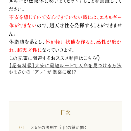
ルギーが松果体に勢いよくヒットすることを
意識してく
ださい。
小熊弥生のご紹介
不安を感じていて安心できていない時には、エネルギー
体ができない
ので、超天才性を発揮することができませ
ん。
新着情報
体脂肪を落とし、
体が軽い状態を作ると、感性が磨か
れ、超天才性に
なっていきます。
この記事に関連するおススメ動画はこちら👇
億楽®メソッドとは
【超有料級】大安に最短ルートで天命を見つける方法
✨まさかの “アレ” が億楽に😵!?
プレスリリース一覧
億楽®ストーリー
目次
３６９の法則で宇宙の鍵が開く