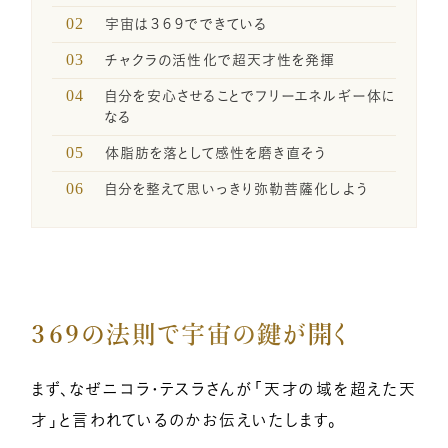
一般の方のお問い合わせ
宇宙は３６９でできている
チャクラの活性化で超天才性を発揮
講座卒業生の喜びの声
自分を安心させることでフリーエネルギー体に
なる
体脂肪を落として感性を磨き直そう
メディア関係者お問い合わせ
自分を整えて思いっきり弥勒菩薩化しよう
SNSのご案内
３６９の法則で宇宙の鍵が開く
企業・経営者向け研修のご案内
まず、なぜニコラ・テスラさんが「天才の域を超えた天
引き寄せレポート
才」と言われているのかお伝えいたします。