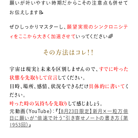
願いが叶いやすい時期だからこその注意点も併せて
お伝えします📝
小熊弥生のご紹介
ぜひしっかりマスターし、
願望実現のシンクロニシテ
ィをここから大きく加速させて
いってください🌈
新着情報
その方法はコレ！！
億楽®メソッドとは
宇宙は現実と未来を区別しませんので、
すでに叶った
状態を先取りして宣言
してください。
日時、場所、感情、状況をできるだけ
具体的に書いて
く
プレスリリース一覧
ださい。
叶った時の気持ちを先取り
して感じましょう。
元動画（YouTube）：『
【8月23日限定】新月×一粒万倍
億楽®ストーリー
日に願いが“倍速で叶う”引き寄せノートの書き方（第
1953回）
』