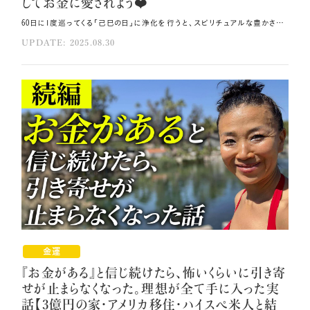
してお金に愛されよう❤️
60日に1度巡ってくる「己巳の日」に浄化を行うと、スピリチュアルな豊かさを得て、 金運を覚醒させることができます。 そこで今回は、水の浄化力を活用した金運覚醒法をご紹介します💰 その方法はコレ！！ 体内の水を綺麗に入れ替えるイメージを持って水分補給をしましょう。 水を飲む際は「金運を飲んでいる」という意識を持つことが大切です。 自分の体に問いかけ、「自分の体が最も喜ぶもの」を選択することが重要です。 元動画（YouTube）：『己巳の日に〇〇するとスピリッチに💰✨金運覚醒してお金に愛されよう❤️（第1958回）』 己巳の日の意味を知り金運への扉を開こう 己巳の日（つちのとみのひ）は巳の日と己が重なる日で、 60日に1度訪れる金運と財運の最強吉運日です。 弁財天様の縁日であり、財運と才能を司る神様として知られています。 インドのサラスファーティー神と重なる存在でもあるため、水とのご縁を大切にすることが重要です。 世界の成功者や億万長者の多くは、目に見えないスピリチュアルな力を重視しています。 物理的な豊かさを手にしても、健康や人間関係で悩みを抱える人は少なくありません。 そのため己巳の日は、金運上昇だけでなく、心や生き方も豊かにする機会として捉えるべきです🌿 己巳の日のエネルギーを活用するコツは、「スムーズな流れ」を体感し、滞りを減らすことです。 変化や浄化のパワーを繊細に感じ取り、自分が流れに乗っている感覚にチューニングすることで、 魂から満たされる豊かさを得られます💞 弁財天様ゆかりのこの日に、自分のステージを上げる勇気を持ち、 「自分の中の流れが妨げられていないか」を見つめ直すことで、 真の豊かさへの扉が開かれるでしょう。 これがあなたの人生の転機となるかもしれません。 水の力を借りて感謝とともに浄化を進めよう 己巳の日のパワーを活用するには、水の力を借りた浄化が重要です。 弁財天様が川を起源とする神様であるように、水には強力な浄化力があります。 スピリチュアルな豊かさを得るための核心は「浄化」です。 ネガティブな思考やエネルギーの低下、体調不良は、体内でエネルギーが滞っているサインです。 このような時こそ、水分補給によって回復を図ることができます💫 水は生活のあらゆる場面で浄化の役割を果たしています。 洗濯、入浴、料理すべてに水が必要であり、街は雨によって浄化され、 地球は洪水によって最大の浄化を受けます。 人体の70％が水分であり、地球の70％が海であることは偶然ではありません。 体内の水を綺麗に入れ替えるイメージを持って実践してください💎 散歩、サウナ、ヨガ、ジョギングで発汗を促し、入浴を20分程度行います。 そして継続的な水分補給が重要です。 尿の色が黄色いのは水分不足のサインであり、 「飲んだらすぐ出る」という良好な循環状態を維持する必要があります。 運動不足で汗をかかない生活を続けると、体内の水分が淀み、ドロドロの状態になります。 これは浴槽の水を長期間替えずにいるのと同じ状況です。 体内の水を常に新鮮に保つことが、金運の覚醒への第一歩となります🍀 金運を取り込むイメージで日々の習慣を変えよう 水を飲む際は「金運を飲んでいる」という意識を持つことが大切です🪻 多くの人はお金に対してネガティブな思い込みを持っています。 しかし体内の70％が水分であることを考えると、 その水分を金運に入れ替えていくイメージを持ちやすくなります。 人間は思い込んだものが体内に蓄積され、それが無意識の行動を決定します。 「金運を飲む」と繰り返すことで、過去のお金に対するネガティブなブロックが尿として流れ出し、 水分補給とともに金運が流れ込む循環が生まれます。 このイメージワークを実践した人からは「息を吸うようにお金が入ってきて、 息を吐くように循環するようになった」という報告をいただきます。 この方法によって、自然な金銭の循環が生まれるのです。 飲み物については、お茶を飲む場合は「金茶」と設定すれば問題ありません。 体が最も喜ぶのは水ですが、 肝臓への負担を考慮すると、コーヒーやお茶を適度に摂取しても構いません。 最も重要なのは自分の体に問いかけることです✨ メディアや外部の情報に左右されず、「自分の体が最も喜ぶもの」を選択してください。 お金や持ち物も清めて豊かさを引き寄せよう さらに金運を覚醒させるには、お金自体を水で清めることが効果的です🌿 特に小銭は水洗いしやすく、お財布や通帳、クレジットカードも「ありがとう」と言いながら、 タオルやウェットティッシュで水拭きして浄化します。 私たちの体もお金も、すべて素粒子でできており、素粒子一つ一つに意識があります。 お金も「ありがとう」というエネルギーの水で浄化されると、 人間が入浴後に気持ち良く感じるのと同様に喜びます。 お金は気持ちの良い人のところに集まります。 人間が居心地の良い場所を求めるように、お金も快適な環境に引き寄せられるのです。 ただし、キッチンハイターなどの強力な洗剤は使用しないでください。水だけで十分な浄化力があります。 自分の体を強い洗剤で洗わないように、お金にも優しく接することが重要です💝 お財布は毎年新しくする必要はありません。重要なのは、どれだけ大切に使うかです。 お財布の素粒子が大事にされていれば、お金にとって良い居場所となります。 自分にとっての豊かさを見極めよう 己巳の日の浄化と金運の覚醒を実践すると、最終的に辿り着くのは「自分を知る」ことです🌟 これが金運覚醒の最重要ポイントであり、自分に必要なものを見極めることで、 無駄な出費が自然と減少していきます。 波動が上がると、欲しいものだけが必要になります。 自分を深く理解することで「必要か不要か」「似合うか似合わないか」の判断が明確になるのです🎀 この転機により、食費を大幅に削減することが可能です。 実際、私の食費は1日あたり500円程度です。 今日も1ドルもかからない鮭を購入しました。 以前は10〜14ドルの鮭を買っていましたが、工夫次第で1ドル以下で買えることが分かったのです。 昔は過食症でコンビニで3000円、4000円使っていた私が、今では無駄に食べることがなくなりました。 ウォーレン・バフェット氏は1日3ドルのマクドナルドで食事をしながら、23兆円の資産を築いています。 これは出費を増やすのではなく、シンプルな暮らしの中に幸せを見出している例です。 本質的な豊かさはブランド追求や物質の蓄積にありません。 自分にとって大切なものを見極めることで、自然と所有物も減少します💖 これは地球への負担軽減にも繋がり、真のスピリチュアルな生き方を実現します。 断捨離も重要ですが、そもそも購入する物の数を減らすことがより効果的です。 自分を知ることで必要な物が明確になり、浄化の過程で本質的な幸せを発見できるのです。 どうぞ水への感謝とともに日々の浄化を実践し、 自分を深く知ることで豊かさを手に入れてくださいね。 まとめ 体内の水を常に新鮮に保つことが、金運の覚醒への第一歩です。 金運を覚醒させるために、お金自体を水で清めてください。 自分にとって大切なものを見極めてください。
UPDATE: 2025.08.30
金運
『お金がある』と信じ続けたら、怖いくらいに引き寄
せが止まらなくなった。理想が全て手に入った実
話【3億円の家・アメリカ移住・ハイスペ米人と結