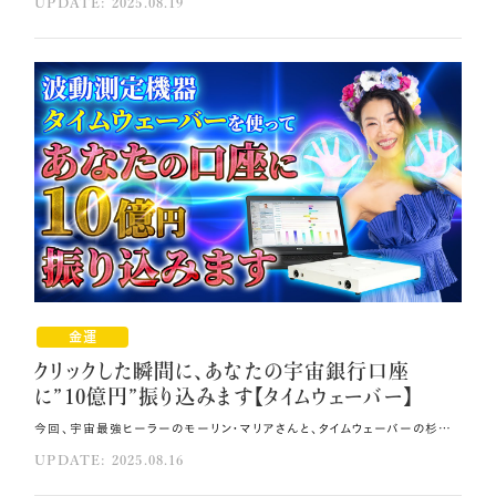
UPDATE: 2025.08.19
金運
クリックした瞬間に、あなたの宇宙銀行口座
に”10億円”振り込みます【タイムウェーバー】
今回、宇宙最強ヒーラーのモーリン・マリアさんと、タイムウェーバーの杉原先生による 特別コラボが実現しました。 自信を失っていたモーリンさんが人生を180度変えた奇跡の体験談と、 タイムウェーバーによる100億倍のパワー増幅で、 深層意識の制限を瞬時に解除し人生に豊かさをもたらす画期的なセッションをお伝えします🍀 その方法はコレ！！ 自分の良い面を見ることが大切です。 自己肯定感を高め、自分に自信を持ちましょう。 本来の能力や真の力がまだ見出せていない状況がブロックとなり、これらをを手放す必要があります。 元動画（YouTube）：『クリックした瞬間に、あなたの宇宙銀行口座に“10億円”振り込みます【タイムウェーバー】 （第1944回）』 薬剤師から宇宙最強ヒーラーへの転身ストーリー 私は現在、宇宙最強ヒーラーとして活動し、企業コンサルティングも手掛けるモーリン・マリアです。 しかし、ここに至るまでの道のりは決して平坦ではありませんでした。 13年前、オーラリーディングとの運命的な出会いがありました。 世界の未来を予見したリン・ロビンソンさんのセッションを受けた際、 ヒーラーとしての力があることを告げられたのです🪽 当時の私にとって、それは全く想像もできない話でした。 家業が病院で薬剤師となったものの、仕事が全く合わず自分を見失っていました。 離婚や再婚、職場での困難など、様々な試練を経験する中、チャネラーさんとの出会いを通じて オーラリーディングという手法を知り、ヒーラーとして活躍したいという夢を抱きました。 しかし現実は厳しく、集客の難しさに直面しました。 薬剤師として生計を立てながら副業でオーラリーディングを続けようと考えましたが、 薬剤師の仕事もブランクがあり思うようにいきませんでした。 転機となったのは、クラブハウスで弥生先生の朝ライブと出会ったことです💻 有料級の内容を無料で毎朝、自宅にいながら聞けることに衝撃を受けました。 毎日が楽しみになるほど夢中になり、億楽®のライフコーチング講座への参加を決めました。 自己肯定感が低く、自分に自信を持てなかった私でしたが、 弥生先生のおかげで自分の良い面を見るように変化していきました👀 講座内でのモニターセッションが評判を呼び、自信をつけることができました。 そして弥生先生から「将来は企業のコンサルティングをするようになる」と予言され、 驚きと同時に大きな可能性を感じました。 朝ライブ出演のオファーをいただき、このチャンスを生かすしかないと決意しました。 3ヶ月後に薬剤師を退職し、起業することを決断しました。 現在は予言通り企業コンサルティングと個人セッションを行い、 好きなことをしながら前職よりも多い収入を得ています。 労働時間は以前の10分の1程度になったにも関わらず、幸せな毎日を送っています。 まさに宇宙銀行から無限の豊かさを受け取っているような感覚です。 タイムウェーバーとの衝撃的出会い 私は東京の代々木でスピテックを運営する杉原です。 タイムウェーバーのセッションカウンセリングと実践スクールを提供し、普及に取り組んでいます。 タイムウェーバーは、ドイツ製の波動機器です。 ドイツは波動医学療法が非常に発展した国で、 タイムウェーバーは当初、体の治療を目的として開発されましたが、 現在では精神的・意識的な領域、深い記憶の世界や潜在意識、さらには先祖やカルマといった 見えない領域をラジオニクス技術でスキャンし分析できる波動機器として活用されています🌿 私がタイムウェーバーと出会ったのは3年前のことです。 当時抱えていた父親との問題やクリアリングが瞬時に表面化し、 波動調整をかけた瞬間に号泣しました。 その波動が自分にとって人生で受け入れるべきものだったと理解できた時、 タイムウェーバーの真の力を確信したのです🌟 この体験が私の人生における大きな転機となりました。 100億倍パワー増幅の奇跡 私、杉原が、弥生先生からの依頼を受け、 「モーリン・マリアさんのヒーリングパワーが100億倍に増幅し、 世界中の人々の先祖へエネルギーを届ける」という設定でタイムウェーバーを起動しました🌈 タイムウェーバーは、モーリンさんのグローバル・インフォメーションフィールドをスキャンし、 12次元領域を分析しました。 100億倍のパワー発揮を阻害する要因を特定し、それらに波動調整を施します。 まるで池の中に石を投げて波紋を作り、もう一つの石で別の波紋を作って相殺するように、 クリアリングの波動を発生させるのです。 タイムウェーバーによる波動調整の開始と共に、阻害要因の分析と解除段階に移行しました。 モーリン・マリアさんの潜在能力を制限している要因が、リアルタイムで特定されていきます。 分析結果として最初に表示されたのは「私は自分自身を信じて、 私が存在するアイデアと私のリーダーシップの資質」の項目でした。 この結果は、自己信頼の不足と、自分の能力を発揮することへの許可不足を示しており、 潜在能力の発現を妨げる根本的な要因として特定されました❗ 続いて「私は目標思考であり、これを達成するために行動する」の項目が現れました。 これは100億倍のパワーで人々にエネルギーを届ける使命を持つことの表れと解釈されます。 さらに「今私は永遠に」の項目では、 フェニックスのような永遠の存在としての本質的な力の覚醒を示していました。 感情的なブロックとして「私は自分の本当の能力が発見されなかった」という阻害要因も 検出されました。 これは本来の能力や真の力がまだ見出せていない状況の感情が妨げとなっていることを示しており、 この感情的なブロックを手放していく必要性があります💦 さらに深い層として「親が悲しんだ、親が悲しそうにしていた。 親の役割を取ってはいけないと感じた」という両親とのトラウマ要素も明らかになりました。 これは両親とのトラウマが成功を成し遂げることへの罪悪感として作用し、 成功することに対する無意識の抵抗となっていることを示しています😰 どうぞタイムウェーバーによる波動調整を受け取り、あなたの深層意識に眠る無限の可能性を解放し、 人生を180度好転させてくださいね❗ 宇宙銀行からの豊かさがあなたに流れ込み、新たな転機を迎えることができるでしょう。 まとめ 自己信頼し、自分の能力を発揮することへの許可を出しましょう。 成功することに対する無意識の抵抗も手放しましょう。 タイムウェーバーによる波動調整を受け取り、深層意識に眠る無限の可能性を解放してください。
UPDATE: 2025.08.16