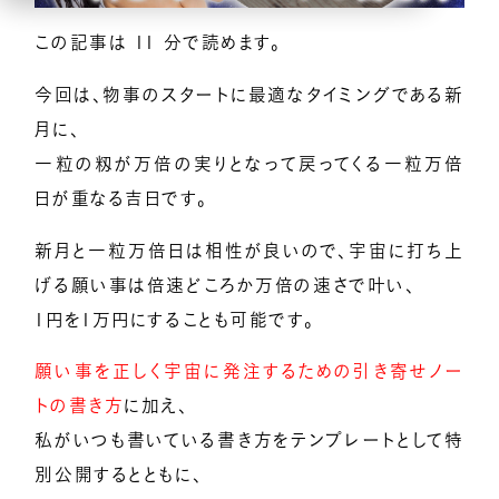
この記事は 11 分で読めます。
億楽
当たり前ゼロ感謝®
360度許し
天命
地上天国
お悩みテーマ
今回は、物事のスタートに最適なタイミングである新
月に、
オンライン講座一覧
一粒の籾が万倍の実りとなって戻ってくる一粒万倍
日が重なる吉日です。
億楽®集中講座
新月と一粒万倍日は相性が良いので、宇宙に打ち上
イベントギャラリー
げる願い事は倍速どころか万倍の速さで叶い、
1円を1万円にすることも可能です。
YouTubeで毎日億楽®ライブ配信中！
願い事を正しく宇宙に発注するための引き寄せノー
トの書き方
に加え、
私がいつも書いている書き方をテンプレートとして特
別公開するとともに、