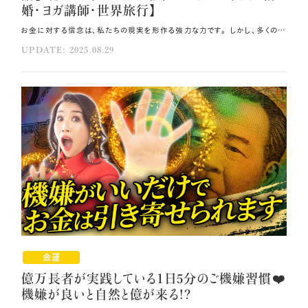
婚・ヨガ講師・世界旅行】
お金に対する信念は、私たちの現実を形作る強力な力です。 しかし、多くの人は「お金がない」と思い込み、豊かさから遠ざかってしまいます😱 今回は、脳の仕組みを理解し「お金がある」と信じ続けることで人生を激変させる方法を、 実例とともにお伝えします🌟 その方法はコレ！！ 所持金がなくても、「お金がある」と意識を向けることで、脳の証拠集め機能RAS（ラス）が働き始めます。 「絶対どこかにある」と繰り返し自分に入力してください。 引き寄せの仕組みを理解し、「ある」を設定し続けるが重要です。 元動画（YouTube）：『『お金がある』と信じ続けたら、怖いくらいに引き寄せが止まらなくなった。理想が全て手に入った実話【3億円の家・アメリカ移住・ハイスペ米人と結婚・ヨガ講師・世界旅行】（第1956回）』 「ある」への意識で現実が変わる 「お金がある」と信じることで現実が変わる理由は、脳科学で説明できます。 私は昔、所持金が6円しかない状況を経験しました。 しかし「お金がある」と意識を向け直すことで、脳の証拠集め機能RAS（ラス）が働き始めました🧠 RASは膨大な情報の中から、重要だと設定したものを優先して認識するフィルター機能です。 「お金がない」と思い込んでいると、その現実を証明する情報ばかりが目に入ります。 しかし「お金がある」と設定し直すと、目の前の世界が変化します。 「プラダのバッグが欲しい」と思うと、街中でプラダのバッグを持つ人を 多く見かけるようになる現象も、RASの働きです。 私も「ある」を心に設定した後、お金が巡ってくる現象が次々と起こりました。 脳のフィルターは、設定された「現実」に合わせて情報を選別し、 「お金がある」状態に適した人脈や情報、チャンスを自動的に運んできます。 この引き寄せの仕組みを理解し、「ある」を設定し続けることで、現実が大きく変わっていくのです💫 概念を転換し所持金6円から資産10億円へ 所持金6円のどん底状態から資産10億円の世界へと到達できた経緯をお伝えします。 最初から「お金がある」と信じることはできませんでした。 手元に6円しかない現実があったからです。 そこで私は「時間がある」という概念からスタートしました🌸 時給で働けばお金は確実に手に入るという法則を活用し、年商1000万円程度まで到達しました。 次に必要だったのは、自分以外のものがお金を稼ぐ新しい概念でした。 私にとっては本の出版がそれに該当します。 この段階で年商3000万円程度になりました。 さらにもう一つの概念を導入しました。 「自分の中に市場で価値を持つ社会貢献要素がある」という視点です🌿 あるセミナーで「セミナー事業は社会貢献」と教わり、大きな気づきを得ました。 片付け、メイキャップ、子育て、介護など、個 人のノウハウで他者を助けることは立派な社会貢献なのです。 この概念により英語プログラムで2日間で1400万円の売上を達成し、 年商7000万円の世界に到達しました。 自分が役立つことを極めることで、 年商1億円を超え、3億5000万円、12億7000万円と成長できました🪽 3億円の家とアメリカ移住を実現した体験 資産10億円へと変化を遂げた後、家を引っ越したいという強い願望が生まれました。 お金の概念は既に身につけていましたが、今度は家の引き寄せを考えた時、 「マンションや家を引き寄せている人がいる」という話を思い出しました🎀 当初は信じられませんでしたが、その言葉が頭に残り続け、実際に実現することができました。 これが脳科学の仕組みです。 全てを「ある」状態に設定すると、脳が自動的にそれを引き寄せてくれます💎 当時はディビッドと東京のタワーマンション39階に住んでいました。 後に査定で20億円のマンションと判明し、大幅な割引で借りていたことが分かりました。 その頃、ディビッドから 「両親がフランスに行くため家が空くから、泊まってもいいよ」と提案を受けました。 カリフォルニア、LA、ハリウッドから10分程度の理想的な立地でした🏠 最初は3週間の予定でしたが、両親のフランス長期居住が決まり、 ハウスシッターを探していることを知りました。 お願いしたところ、快諾していただけました。 現在は、ディビッドの祖父母が大金持ちから偶然譲り受けた 愛に満ちたエネルギーがある3億円の物件に住んでいます。 静かで高級な住宅街で、LAダウンタウンにもハリウッドにも10分でアクセスできる環境です。 ハイスペ米人との結婚 3億円の家の引き寄せとアメリカ移住が実現しましたが、 過去に3度のアメリカ移住失敗を経験していました。 高校時代からアメリカに憧れていたものの、学費不足でニュージャージーの大学を諦め、 エグゼクティブ秘書としての渡米チャンスも学歴不足で逃し、ビジネススクールも全滅でした。 「私はアメリカに住めない」という思い込みがRASに入っていましたが、 「私のパートナーはアメリカ人である」という事実に気づくことができました⭐ ディビッドもカリフォルニア生まれのアメリカ人であることを再認識し、 来年グリーンカードを取得予定です。 私には日系アメリカ人への憧れがありましたが、それも封印していました。 ところがディビッドの母親が日系アメリカ人で、 家族のパーティーでは日系アメリカ人の方々と交流する機会に恵まれました。 ディビッドは米国銀行の日本最高財務責任者でUSCのMBA卒業生であり、 友人たちも30億企業を所有する方ばかりです。 所持金6円時代では考えられない展開でした❗ 「どこかにある」思考で人生を激変させよう 理想の家、移住、結婚、仕事を全て現実化してきた経験から、 「どこかにある」という思考の威力をお伝えします✨ 通訳として富裕層と接する中で学んだのは、 彼らの共通点が「必ずどこかにお金がある」と豊かさへの絶対的な感覚を持っていることです💞 この感覚は論理的根拠を超越しています。 「家の中に現金はない」と頭で思いながらも、 「地球上のどこかには私が受け取れるお金が絶対ある」と脳に入力していきます🧠 すると無意識がそれを探し始めます。 この「どこかにある」思考は、お金に限定されません。 家、移住先、パートナー、理想の生活など全てに適用できます。 「私には絶対どこかにある」と思い込むことで、驚くようなご縁やチャンスが現れます。 実際に「5000円のものを2500円で購入」「探していたピアスが見つかり、片耳で7万円の価値」 「30万円の補助金取得」「100万円の融資決定」など、数多くの体験があります。 重要なのは「ない」と言った瞬間に現実化が停止することです💧 「絶対どこかにある」と繰り返し自分に入力してください🍀 探し物も同様に「絶対ある」と唱えることです💎 脳は反復によってその現実に切り替えます。 あなたが受け取れる豊かさも必ず「どこかにある」のです❗ この意識があなたの人生の転機となり、理想の人生の引き寄せを可能にする力となります。 「絶対どこかにある」と脳に入力し続けて、理想の現実を手に入れてくださいね。 まとめ 全てを「ある」状態に設定すると、脳が自動的にそれを引き寄せてくれます。 「地球上のどこかには私が受け取れるお金が絶対ある」と脳に入力してください。 探し物も同様に「絶対ある」と唱えましょう。
UPDATE: 2025.08.29
金運
億万長者が実践している1日5分のご機嫌習慣❤️
機嫌が良いと自然と億が来る!?