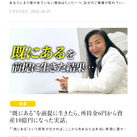
あなたにまだ億が来ていない理由はたった一つ、自分のご機嫌が取れていないからかもしれません。 今回は、億万長者への転機となる「ご機嫌」の取り方をお伝えします💓 億が自然とやってくる自分になるため、ご機嫌を取る必要があるあなたの中の3つの要素と、 それらを一気に上げる方法をご紹介。 1日たった5分の実践を習慣にすれば、必ず億の引き寄せが起こる体質に変わっていけるはずです🍀 その方法はコレ！！ インナーチャイルドの機嫌を直すために、自分自身を認めましょう。 これまでの自分の全ての努力に対して当たり前をゼロにして感謝してください。 誰よりも自分に優しく寄り添い、認め、感謝の言葉を伝え、自分の一番の応援団になりましょう。 元動画（YouTube）：『億万長者が実践している1日5分のご機嫌習慣😊❤️機嫌が良いと自然と億が来る!? （第1955回）』 億万長者になるための3つのご機嫌要素 人間は「体」＋「低次の自分」＋「高次の自分」の3つの要素で構成されています。 あなたが自然と億万長者になるためには、これら3つの要素をしっかりご機嫌にする必要があります。 3つの要素について詳しく説明しますね。 ①体（無意識／潜在意識／インナーチャイルド） まずご機嫌を取るべきは、あなたという魂のお寺である体です💞 ②低次の自分（エゴ／顕在意識） 地球に住み、この肉体を動かしている自分のことです。 毎日を前向きに過ごし、少しでも人生を良くするため頑張っているのはこの部分ですね💫 ③高次の自分 宇宙の源であるボルテックスや12次元の0ポイントフィールドと直結している自分です。 どこに行き、誰と会い、何を話し、どう生きれば自然と億が来るのか？ あなたの天命は何なのか？それをどう展開すれば無限に成功するか？ 高次の自分は、これら全ての答えを持っています。 億の引き寄せを起こりやすくする最も大切な要素であるにも関わらず、 残念ながら多くの人が3つの要素の中で一番ご機嫌取りを忘れがちなのが、 この高次の自分なのです💧 インナーチャイルドを機嫌を直す 3つの全ての要素のご機嫌が取れていないと運気が下がり、思った通りに物事が運ばなくなります💦 ご機嫌が取れていない人の共通点は、表面的に楽しそうにしていても目が笑っていないことです。 目が笑っていない理由は、インナーチャイルドが怒っているからなのです💥 あなたは小さい頃から本当に頑張ってきました。 大人になってからも、子どものため、家族のため、会社のためにずっと頑張り続けています。 それにも関わらず、あなたの頑張りを誰も認めてくれないので、 インナーチャイルドが怒っているのです。 プンプン怒っているインナーチャイルドの機嫌を直すただ一つの方法は、 他の誰でもないあなたが自分自身を認めることです🌸 やり方は簡単です。 生まれてからこれまでに、あなたが行ってきた全ての努力を思い出してみてください。 ずっと努力してきたあなたを一番近くでずっと見てきたのは、紛れもなくあなた自身です。 あなたは、努力してきた自分を認めていますか？ 報われた努力も報われなかった努力も、 これまでの自分の全ての努力に対して当たり前をゼロにして感謝してください🎀 どんな些細なことであっても、今自分が「できている」状態に目を向け、 誰よりも先にあなた自身がそれを認めてください。 体の隅々まで感謝を届けよう これまでの自分の努力に感謝し自分を認めたら、次に、自分の体に心から感謝してください💝 お母さんから無料で作ってもらった体は、休むことなく心臓を動かし続け、 24時間×365日×あなたの年齢分、ずっと働き続けています。 お給料をもらうことも褒め言葉をかけられることもなく働き続けているのですから、 体（インナーチャイルド）がプンプン怒っているのも無理はありませんよね。 ぜひ、心臓と体に心からの感謝を送ってください。 そして、朝目覚めたら今日もまた目が覚めたことを体に感謝しましょう。 お手洗いに行ったら膀胱に「ありがとう」を伝えましょう。 歩くことのできる足に、朝ごはんを作ることができる手に、 全身のあらゆる箇所に感謝の言葉を伝えてください💗 森羅万象に「ありがとう」を伝える 人間の体の半分以上は水でできていますので、あなたの体を支えている水にも感謝しましょう💫 水に「ありがとう」と言うと水の結晶が雪の結晶のような 美しい形に変わるという話を聞いたことがあると思います。 ぜひ、飲む前のお水に「ありがとう」と伝え、セルフ高波動水にしてから飲んでみてください❗ 続けて、毎日の食卓に並ぶお米・お魚・お肉・お野菜に思いを馳せてみましょう。 全てあなたと同じ命ある存在で、私たちはその命をいただいているのです。 食べ物を食べる前にもぜひ「ありがとう」を伝え、 高波動の食事に変えてからいただくようにしてください。 波動の高いものを体に取り入れると体は満足しますので、 体からもあなたに感謝が向けられるようになります。 さらに、生きている限り食べた後には必ず排泄するのが体のシステムですが、 感謝の気持ちが足りず体が怒っているとこの循環がうまくいかず、便秘になります。 不要な排泄物を体に溜め込まないためにも、高波動の水や食事を摂り、 とことん体に意識を向け感謝してください💘 そうすることで体がきちんと機能し、好循環が生まれます。 "母船"とつながり、導きの声をキャッチする 今回取り上げた3つの要素は、『宇宙戦艦ヤマト』のような 大きな宇宙船の本体（母船）と子機に例えることができます。 「高次の自分」が母船、母船から出撃する子機が「低次の自分（顕在意識）」と「体（無意識）」です。 母船は宇宙から地上界を俯瞰しているため、あなたが億を掴むための情報を全て持っています。 母船と良好に交信し、母船から送り出される導きの声をキャッチするためには、 子機の波動を上げて母船としっかりつながる必要があります💫 そのための最良最速の方法が、自分自身への感謝です。 あなた自身が誰よりも自分に優しく寄り添い、認め、感謝の言葉を伝え、 自分の一番の応援団になってください🪽 こうして波動が十分に上がると、母船から送られる高次の導きが 「ワクワク」や「ときめき」としてあなたにまっすぐ届きます。 「ワクワク」や「ときめき」を感じたら、ぜひその場所に行き、その人と話をしてみてください。 それが、自分の天命を知り、自分の天才性を活かしたビジネスで全方向から ハッピーマネーを受け取る人生へと舵を切る転機となります。 自分に感謝し、認める時間を1日に5分で良いので取ってみてください💎 やがてそれが習慣となり、意識しなくとも常に360度自分自身を認めている状態になった時、 天界ですでに用意されている億があなたの元にやって来るでしょう。 まとめ 自分の体に心から感謝してください。 人間の体の半分以上は水でできているので、体を支えている水にも感謝しましょう。 飲む前のお水に「ありがとう」と伝え、セルフ高波動水にしてから飲んでください。
UPDATE: 2025.08.29
金運
“既にある”を前提に生きたら、所持金6円から資
産10億円になった実話。
「"既にある"という感覚が分かれば、ここから先あなたは本当に無限に豊かになれます。」 この言葉を聞いて、あなたはどう感じますか？ 「そうは言っても現実に通帳に億があるわけではないし…」 「まだ億の引き寄せが叶っていないし…」と思われたかもしれませんね。 今回は、生きる前提を"既にある"に変えただけで所持金6円から10億円の資産家となった 私の体験談を交え、"既にある"人生を生きるスタート地点にみなさんをお連れします🌟 その方法はコレ！！ 「ない」が「ない」を引き寄せていることを自覚し、その状況を改善しましょう。 “既にある”思い込みを自分に与えてください。 自分が自分を認め、自己評価を上げ続けましょう。 元動画（YouTube）：『“既にある”を前提に生きたら、所持金6円から資産10億円になった実話。（第1945回）』 既にある感覚をインストールする 所持金が6円になった時、私は本当に自分には何もないと思っていました。 言い換えれば、「私には何もない」と信じていたからこそそれが現実化したわけです💞 同じように、「お金が足りない」と思った途端にどんどんお金がなくなっていったり、 急な出費が重なったりした経験があるという方も多いのではないでしょうか。 この経験がある方はチャンスです！ 「ない」が「ない」を引き寄せていることを自覚できていれば、その状況を改善していけるからです🌿 自覚がなければ変えることもできないのです。 では早速、今日みなさんにインストールしていただきたい"既にある"感覚についてご説明します。 8月8日に開催した宇宙フェス後、参加くださったみなさんから怒涛の引き寄せ報告を いただいていますが、その引き寄せ報告こそが、"既にある"の感覚に変わります。 お金のエネルギーに金額の大小は関係なく、 1円拾った方も5,000万円を引き寄せた方もエネルギーは一緒です。 ぜひ、その感覚を持ち続け、望む人生を創造してください。 「まだ何も引き寄せていない」という方は、参加された方からの報告が止まらない今、 ぜひ「みんなが引き寄せているのだから私もできる！」「私も引き寄せの波に乗る！」と決めてください🌸 そうすると、バラバラのリズムで動いていたメトロノームが数分後には同じテンポで動き出すように "引き寄せ共鳴"が起こり、あなたにも"既にある"がインストールされていきます。 「ない」を「ある」に変え年収1,000万円達成‼️ 所持金6円時代、親からも友達からもお金を貸してもらえず、 バイトも解雇され新しい仕事も見つからないという八方塞がりの状況から 私が抜け出した最初のきっかけは、「ない」を「ある」に変えたことでした❗ この転機が私の人生を大きく変えました。 ある雑誌で、通訳になれば年収2,000万円稼げるようになるという記事を読んだ時のことです。 「英語ができれば私も年収2,000万！」という思い込みが私の中に生まれました。 さらに、単語を覚えれば覚えるほど（1単語につき5円）脳内でお金が増えると自分に設定したことで、 私の中に"既にある"感覚が育まれていきました💗 その結果、何のコネもなく通訳になり、27歳の時に年収1,000万円を達成したのです。 「朝ライブを見ているから、私も億を引き寄せられる」でも「宇宙フェスに参加したから、 宇宙が用意してくれたお金を受け取ることができる」でも、何でもいいのです。 あなたもぜひ"既にある"思い込みを自分に与えてください🎁 そうすることで、「ない」を「ある」に変え、「ある」状態を引き寄せることができます。 思い込み一つで収入を爆上げできる そして、世界ナンバーワンコーチのアンソニー・ロビンズのセミナーの通訳をした時、 次の飛躍のきっかけが訪れました。 私が密かに持っていた「通訳なのに英語ができない」という思い込みが、 クレームやトラブルばかりを仕事に引き寄せ、飛躍の足枷になっていたことに気づいたのです。 この思い込みを外し、自分のキャリアや取得してきた資格を改めて思い出し、 帰国子女ほどではないけれど自分はそれなりに英語ができると認めた途端、 本の出版が決まり、年収をさらに上げることに成功しました。 この「通訳なのに英語ができない」という思い込みの元になっていたのは、 帰国子女の通訳の方々と海外経験がないまま通訳になった自分との比較です。 どんな分野においても必ず上には上がいますが、 上と自分を比較して「この人に比べたら私はできていない」と思っている限り、 "既にある"前提を生きることはできません。 比較地獄に陥ると、実際には誰もが億万長者になるのに必要な才能を持っているにも関わらず、 「私はできない、ダメだ」という諦めが宇宙に打ち上がり、 低い自己評価分しかお金を受け取ることができないのです💦 "既にある"前提をぶち壊す諸悪の根源である比較地獄に気づいたら、 ぜひこの言い訳をごっそり手放し、「自分には全てが"既にある"」を新たにインストールしてください。 そうやって自分が自分を認め、自己評価を上げ続けることで、 あなたにとって最適なタイミングで億を楽に受け取るチャンスがやってきます💰 億を受け取れる器になる 宇宙は既にあなたに億を用意しています。 今のあなたに必要なのは、それを受け取って地球のために活用できる自分になることだけです。 そのためには、とにかく自分を整えることに本気で取り組み、 いつでも億を受け取れる器まで自分の器を上げていってください💎 もしもあなたが宇宙銀行だったら、託したお金をどんな風に使って欲しいですか？ 夢を叶えるためにどんどん勇気を持って行動する人と、 夢見ているだけで何の行動も起こそうとしない人では、どちらを応援したいと思いますか？ それが分かれば、"既にある"を前提に生きるためにするべきことが見えてくると思います🎀 "既にある"を土台にして立てるようになると、今目の前にあるものの本当の豊かさに気づけるようになり、 余計な支出がなくなります。 お金も時間も「足りない」と思うことがなくなり、常に気持ちが安定し余裕が持てるようになります。 ぜひ、"既にある"の充足感の中であなたという存在の全てを活かし切り、 宇宙が用意してくれた無限の豊かさを受け取り幸せな人生を創造していってください💓 まとめ 「みんなが引き寄せているのだから私もできる！」「私も引き寄せの波に乗る！」と決めてください。 自分を整えることに本気で取り組み、自分の器をいつでも億を受け取れる器まで上げていってください。 夢を叶えるためにどんどん勇気を持って行動しましょう。