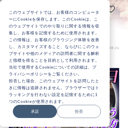
E
N
このウェブサイトでは、お客様のコンピュータ
小熊弥生公式メディアサイト
ーにCookieを保存します。このCookieは、こ
のウェブサイトでのやり取りに関する情報を収
新月×一粒万倍日に願いが“倍速で叶
あなたの人生は
集し、お客様を記憶するために使用されます。
う”引き寄せノートの書き方
いつだって
変えられる！
この情報は、お客様のブラウジング体験を改善
し、カスタマイズすること、ならびにこのウェ
投稿日：2025.08.28 最終更新日：2025.08.26
金運
ブサイトや他のメディアの訪問者に関する解析
と指標を得ることを目的として利用されます。
当社で使用するCookieについての詳細は、プ
ライバシーポリシーをご覧ください。
記事検索
拒否した場合、このウェブサイトを訪問したと
きに情報は追跡されません。ブラウザーではト
ラッキングを行わない設定を記憶するために1
人気記事一覧
つのCookieが使用されます。
承諾
拒否