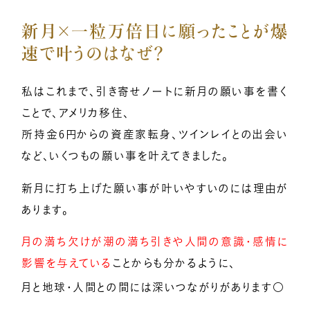
新月×一粒万倍日に願ったことが爆
メンバー募集
速で叶うのはなぜ？
億楽®マインド
私はこれまで、引き寄せノートに新月の願い事を書く
マスターコーチ認定者一覧
ことで、アメリカ移住、
所持金6円からの資産家転身、ツインレイとの出会い
など、いくつもの願い事を叶えてきました。
新月に打ち上げた願い事が叶いやすいのには理由が
あります。
月の満ち欠けが潮の満ち引きや人間の意識・感情に
影響を与えている
ことからも分かるように、
🌕
月と地球・人間との間には深いつながりがあります