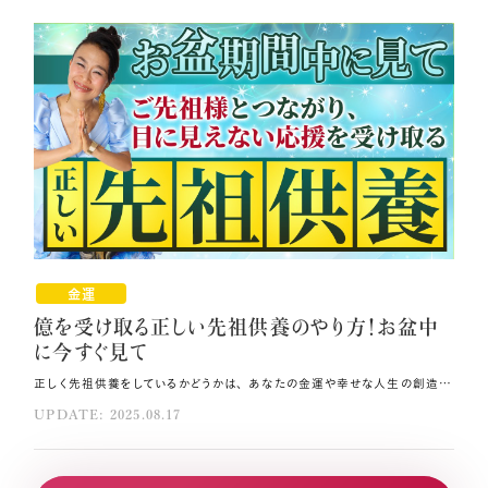
金運
億を受け取る正しい先祖供養のやり方！お盆中
に今すぐ見て
正しく先祖供養をしているかどうかは、 あなたの金運や幸せな人生の創造に大きな影響を及ぼしているのをご存知でしょうか。 今回は、今後の人生に億を引き寄せ幸せを受け取り続けるための 正しい先祖供養の方法をお伝えします🍀 今日は千里行った虎が千里帰ってくる寅の日ですので、 あなたが先祖供養を行う清らかな癒しのエネルギーが必ずあなたの元に返ってきます🐯 先祖供養の本質をしっかり理解し、ぜひ実践してください。 その方法はコレ！！ 先祖が生きてくださったからこそ今のあなたがいるということを理解しましょう。 先祖の名前が分かれば思い出し、家系図をお持ちの方は家系図を見て、先祖に意識・関心を向けてください。 愛と光と感謝と癒しをエネルギーとして先祖に送ってください。 元動画（YouTube）：『億を受け取る正しい先祖供養のやり方！お盆中に今すぐ見て👀（第1943回）』 先祖のおかげで今の自分がある！ 正しい先祖供養の方法を知るにあたって最初に理解していただきたいのは、 先祖が生きてくださったからこそ今のあなたがいるということです💎 綿々と続いてきた命のバトンが一度でも途切れていたら、 今のあなたという命はこの世に生まれていません。 そして、先祖一人一人も私たちと同じように傷つき、悩み、苦しみ、紆余曲折の人生を生きてきました。 まずはこのことにしっかりと想いを馳せてみてください。 そうすると、何も考えず「とりあえずお盆だから」とお墓参りに行き、 それが先祖供養になるという考え方は正しくないことが分かります。 正しい先祖供養とは、そんな先祖にあなたから愛と光と感謝、そして癒しを送ることです💞 お花やお酒、生前好きだったものをお供えすることは必ずしも必要ではありません。 それよりも、先祖の名前が分かれば思い出し、家系図をお持ちの方は家系図を見て、 先祖に意識・関心を向けることが最初の一歩となります📖 もちろん実際にお墓参りすることでより意識を先祖に集中できますので、 行ける方はぜひ足を運んでください。 その場合には、16時より前の時間帯に行くようにしてください。（その理由は最後にお伝えします） 先祖を癒す2つの方法 ①先祖に意識を向け、先祖を「知る」 まずは自分とご両親から父方の祖父母・母方の祖父母へ、そしてそのまた父母、 そのまた前の父母へ…というように、頭の中で家系を遡り、 どんどん意識を過去に伸ばしてみてください💫 最終的には私たち全員が、この地球上で最初に生まれた国産みの神様につながります。 ぜひ、全ての先祖の存在に向けて意識を拡大し、 過去実際に生きていた存在として心の中で向かい合ってみてください。 イメージをさらに具体的にするために、ご両親や祖父母に先祖について尋ねたり、 AIやGoogle、YouTubeを活用して八百万の神様方についてリサーチするのもいいですね。 私たちはつい「神様や先祖は万能の存在」と考え、お願い事ばかりをしてしまいがちですが、 先ほど触れたように、神様や先祖も山あり谷ありの人生を送り、 たくさんの傷つき悲しんだ経験を持ってこの地球を卒業されていったはずです。 あなたも、誰かが自分のことを本当に分かってくれた時、 大事にされていると感じた時、また思いやりある言葉をかけてもらった時、 とても嬉しく心の距離が近くなった経験があると思いますが、神様や先祖も同じです🌸 そう思うと、何をすれば本当の先祖供養になるかが見えてこないでしょうか？ ②「愛」「光」「感謝」「癒し」を送る できるだけ目を瞑り、①でイメージしたように、あなたの背後に両親、祖父母、 そのまた父母…と先祖が無限に広がる"あみだくじ"のように広がっているのを感じてください。 そこに、愛と光と感謝と癒しをエネルギーとして送ります🪽 これらのエネルギーが光となり、あみだくじを伝って全ての先祖に届き、 そして国産みの神様にまで到達するのをイメージし、 全ての存在がどんどん癒され輝いていくのを感じてください。 これが、億を受け取る正しい先祖供養のプロセスです。 自分を癒す 今お伝えしてきたように、先祖に意識を向け、考え、思いやるという形であなたから先に 癒しを送るのが正しい先祖供養のポイントですが、もう一つ大切なポイントがあります。 それは、あなた自身が癒された状態でこれを行うことです💝 いくら正しい方法で先祖供養に取り組んでも、自分が傷ついたままの状態だと、 その傷も同時に先祖に送られてしまい、エネルギーが攻撃的になったり、 "クレクレ星人"化したりしてしまうからです。 先祖にあなたの純粋な愛と光と感謝と癒しを送るためには、 まず自分のシックスヒューマンニーズをしっかり自分で満たしましょう。 自分を安心させ、自分に新しさを与え、自分が特別であることを認め、 良いところも悪いところも併せ持った自分を無条件に許し、愛してあげてください🎀 あなたが毎日朝ライブを見てくださったりブログを読んでくださったりしているのは、 決して誰にでもできることではありません。 人生を良くすることに心を傾け、日々1mmの成長を続けている自分を認めてください。 あなたは本当に素晴らしい存在であり、 ただ生きているだけで地球に貢献していることをしっかり腑に落としてください💐 こうして自分をしっかりと満たした状態にして初めて、先祖に心から喜んで受け取っていただける、 クレクレエネルギーの入らない純粋な癒しのエネルギーを送ることができます。 “供養したつもり”になってしまうと… お伝えしてきたように、どんなに供養したつもりでいても、 その下の意図がクレクレ星人や「先祖なのだから私を守ってくれて当たり前」というような 俺様エネルギーのままだと、これから先も人生に望まない出来事やドラマを引き寄せることになります。 だからこそ、「自分を満たす」ことにひたすら取り組んでください😊 満たされた自分の周波数を安定的に宇宙に発することができると、 それが億を楽に受け取る先祖供養を行うための揺るがぬ土台になります。 この積み重ねが人生における大きな転機を呼び込む力となるのです✨ あの世とこの世の境目が薄くなるお盆期間中は、先祖供養に取り組むのに最適なタイミングです。 ぜひ今回お伝えした方法を実践し、先祖に喜んでいただける正しい先祖供養を行い、 億を受け取り続ける人生をここからスタートしてください🌿 最後に、お墓参りに行く時間帯についてお伝えしておきます。 お墓や神社仏閣に行く際には、夕方4時以降は避け、できれば朝一番に行くことをお勧めします。 もちろんお参りに行かないよりは行った方が良いのですが、 夕方4時以降になると低級霊（きちんと供養されていない存在）とつながりやすくなってしまうためです。 しかし何よりも、早朝にお参りすると、 お墓や神社仏閣の雑音のない清らかな朝のエネルギーをたっぷり浴びることができます❗ 朝の神社仏閣やお墓は昼間とは全く周波数が違いますので、受け取るものも必ず変わりますよ。 まとめ 自分のシックスヒューマンニーズをしっかり自分で満たしましょう。 自分が特別であることを認め、良いところも悪いところも無条件に許し、愛してあげてください。 ただ生きているだけで地球に貢献していることをしっかり腑に落としてください。
UPDATE: 2025.08.17