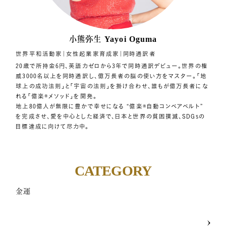
小熊弥生
Yayoi Oguma
世界平和活動家｜女性起業家育成家｜同時通訳者
20歳で所持金6円、英語力ゼロから3年で同時通訳デビュー。世界の権
威3000名以上を同時通訳し、億万長者の脳の使い方をマスター。「地
球上の成功法則」と「宇宙の法則」を掛け合わせ、誰もが億万長者にな
れる「億楽®︎メソッド」を開発。
地上80億人が無限に豊かで幸せになる “億楽®自動コンベアベルト”
を完成させ、愛を中心とした経済で、日本と世界の貧困撲滅、SDGsの
目標達成に向けて尽力中。
CATEGORY
金運