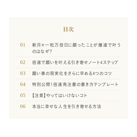
一般の方のお問い合わせ
講座卒業生の喜びの声
目次
新月×一粒万倍日に願ったことが爆速で叶う
メディア関係者お問い合わせ
のはなぜ？
倍速で願いを叶える引き寄せノート4ステップ
願い事の現実化をさらに早める4つのコツ
SNSのご案内
特別公開！倍速発注書の書き方テンプレート
【注意】やってはいけないコト
企業・経営者向け研修のご案内
本当に幸せな人生を引き寄せる方法
引き寄せレポート