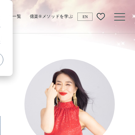
み記事一覧
億楽®メソッドを学ぶ
EN
す
で
憶
オンライン講座一覧
新億楽®マインド講座
新億楽®マインド
マスターコーチ講座
新億楽®ビジネスAI講座
新億楽®
インフルエンサー講座
3
新速ペラ®English講座
速通訳起業講座
ト
いきなりツインレイ講座