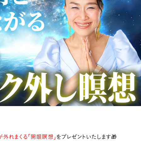
セルフラブ
ーリー
家族関係
その他
記事検索
人気記事一
億楽
当たり前ゼロ感謝®
360度許し
天命
地上天国
が外れまくる「開眼瞑想」
をプレゼントいたします🎁