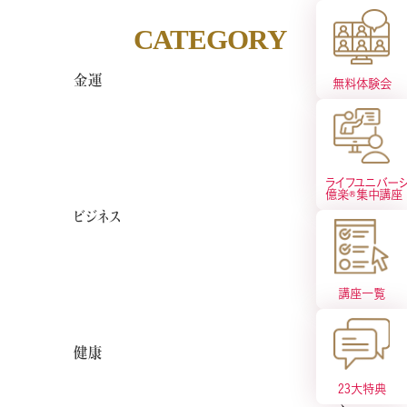
CATEGORY
金運
無料体験会
ライフユニバーシ
億楽®︎集中講座
ビジネス
講座一覧
健康
23大特典