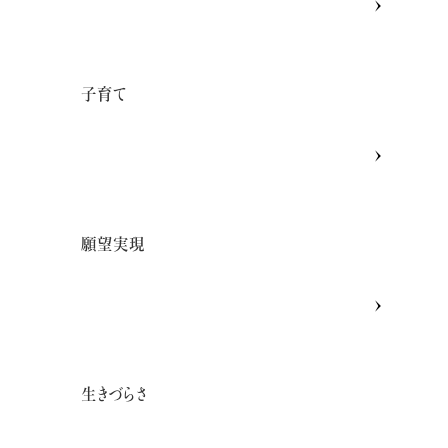
子育て
の
願望実現
く
生きづらさ