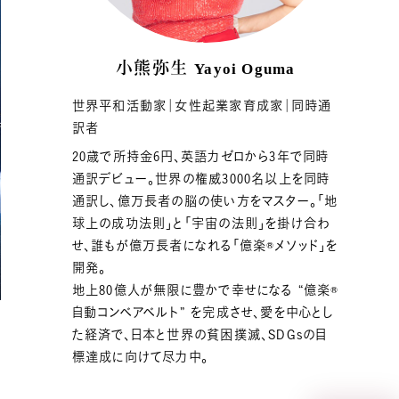
ボディデザインプログラム
小熊弥生
Yayoi Oguma
億楽®集中講座
世界平和活動家｜女性起業家育成家｜同時通
訳者
イベントギャラリー
20歳で所持金6円、英語力ゼロから3年で同時
覧
通訳デビュー。世界の権威3000名以上を同時
通訳し、億万長者の脳の使い方をマスター。「地
YouTubeで毎日億楽®ライブ
球上の成功法則」と「宇宙の法則」を掛け合わ
配信中！
せ、誰もが億万長者になれる「億楽®︎メソッド」を
開発。
地上80億人が無限に豊かで幸せになる “億楽®
自動コンベアベルト” を完成させ、愛を中心とし
た経済で、日本と世界の貧困撲滅、SDGsの目
標達成に向けて尽力中。