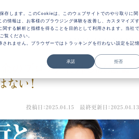
を保存します。このCookieは、このウェブサイトでのやり取りに関
小熊弥生とは？
お悩
この情報は、お客様のブラウジング体験を改善し、カスタマイズ
に関する解析と指標を得ることを目的として利用されます。当社
をご覧ください。
跡されません。ブラウザーではトラッキングを行わない設定を記
お悩みテーマ
承諾
拒否
お金のブロック全外し瞑想🧘
小熊弥生公式メディアサイト
金運
子育て
はない！
ビジネス
願望実現
健康
生きづらさ
恋愛・結婚
マインド
投稿日：2025.04.15 最終更新日：2025.04.1
開運
美容・ダイエット
人間関係
英語
ネガティブ
成功者の億楽®ス