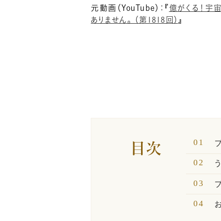
元動画（YouTube）：『
億がくる！宇
ありません。 （第1818回）
』
目次