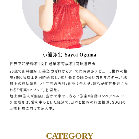
小熊弥生
Yayoi Oguma
世界平和活動家｜女性起業家育成家｜同時通訳者
20歳で所持金6円、英語力ゼロから3年で同時通訳デビュー。世界の権
威3000名以上を同時通訳し、億万長者の脳の使い方をマスター。「地
球上の成功法則」と「宇宙の法則」を掛け合わせ、誰もが億万長者にな
れる「億楽®︎メソッド」を開発。
地上80億人が無限に豊かで幸せになる “億楽®自動コンベアベルト”
を完成させ、愛を中心とした経済で、日本と世界の貧困撲滅、SDGsの
目標達成に向けて尽力中。
CATEGORY