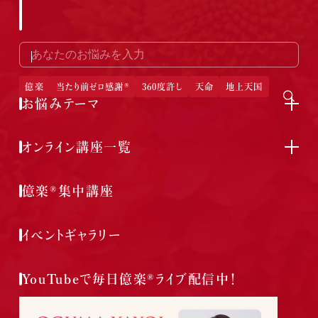
億楽
当たり前ゼロ感謝®
360度許し
天命
地上天国
お悩みテーマ
オンライン講座一覧
億楽®集中講座
イベントギャラリー
YouTubeで毎日億楽®ライブ配信中！