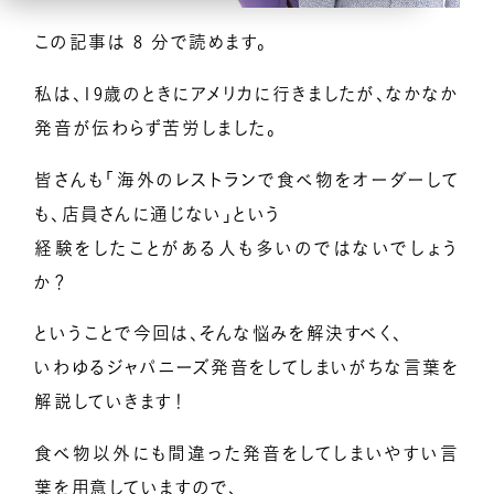
この記事は 8 分で読めます。
億楽
当たり前ゼロ感謝®
360度許し
天命
地上天国
お悩みテーマ
私は、19歳のときにアメリカに行きましたが、なかなか
発音が伝わらず苦労しました。
オンライン講座一覧
皆さんも「海外のレストランで食べ物をオーダーして
億楽®集中講座
も、店員さんに通じない」という
経験をしたことがある人も多いのではないでしょう
イベントギャラリー
か？
ということで今回は、そんな悩みを解決すべく、
YouTubeで毎日億楽®ライブ配信中！
いわゆるジャパニーズ発音をしてしまいがちな言葉を
解説していきます！
食べ物以外にも間違った発音をしてしまいやすい言
葉を用意していますので、