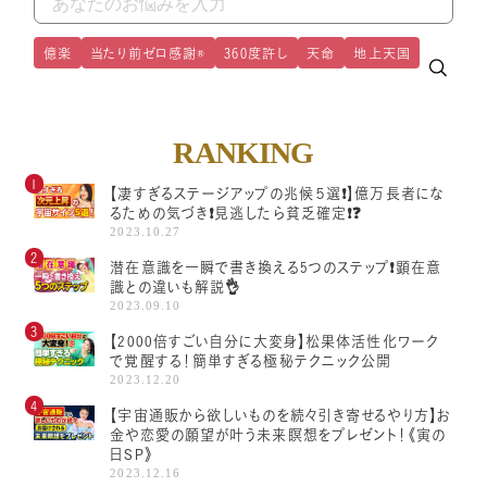
億楽
当たり前ゼロ感謝®
360度許し
天命
地上天国
RANKING
【凄すぎるステージアップの兆候５選❗️】億万長者にな
るための気づき❗️見逃したら貧乏確定❗️❓
2023.10.27
潜在意識を一瞬で書き換える5つのステップ❗顕在意
識との違いも解説👌
2023.09.10
【2000倍すごい自分に大変身】松果体活性化ワーク
で覚醒する！簡単すぎる極秘テクニック公開
2023.12.20
【宇宙通販から欲しいものを続々引き寄せるやり方】お
金や恋愛の願望が叶う未来瞑想をプレゼント！《寅の
日SP》
2023.12.16