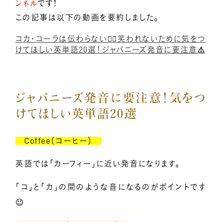
ンネル
です！
一般の方のお問い合わせ
この記事は以下の動画を要約しました。
コカ・コーラは伝わらない🙅‍♀️笑われないために気をつ
講座卒業生の喜びの声
けてほしい英単語20選！ジャパニーズ発音に要注意⚠️
メディア関係者お問い合わせ
ジャパニーズ発音に要注意！気をつ
けてほしい英単語20選
SNSのご案内
Coffee（コーヒー）
英語では「カーフィー」に近い発音になります。
企業・経営者向け研修のご案内
「コ」と「カ」の間のような音になるのがポイントです
😉
引き寄せレポート