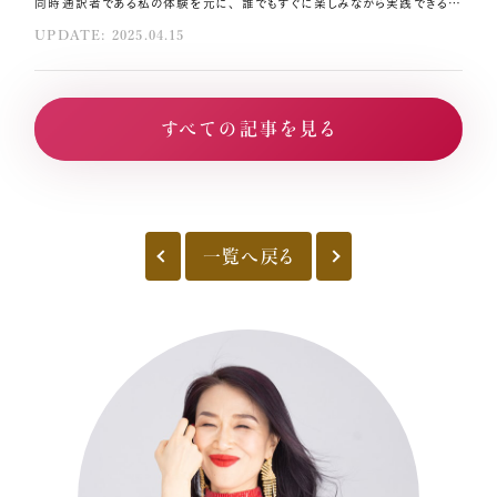
同時通訳者である私の体験を元に、 誰でもすぐに楽しみながら実践できる 英語学習の方法をお伝えします。 中学レベルの単語でも英会話を始められることを まずは知ってもらいたいですね。 その方法はコレ！！ 世界で使われている英語の半分はブロークン英語！ だからカタコトでOK！単語でOK！ 知っている表現を使って、早く、大きな声で、 「意見」を伝えることが大切！ この記事は英語をテーマにした以下の朝ライブを要約しました。 『日本人の英語ができない理由とカタコトの英語から ネーティブレベルの英語が話せるようになるプロセスを 超詳しく解説』 現状の課題を解説 日常表現を学びにくい、ノートベースの英語 まず、日本の英語教育を教えてくださる教員の中には、 英語を実践的に使った経験がない人も多く、 現場で求められる英語力が育たないという問題がありますよね。 また、日常表現も学びにくいですよね。 そして、リスニング力を育てる教育が十分に行われていないのが現実…。 文脈から相手を理解しようとする習慣がつかないという問題もあります。 ネーティブの発音やリンキング（単語と単語を自然につなげる技術）を 理解する教育もまだまだ不足しているといえます。 世界の舞台で使われている英語の半分は ブロークンな英語であるという事実を日本人だけ知らない 実は、英語圏ではない海外の人たちは、 結構めちゃくちゃな英語を平気で話しています。 そのメンタルも大切だなと思います。 だから、ジャパニーズイングリッシュで全然OKです！ きれいな英語を話す必要はなく、 グローバルな場で「意見」を言うことの方が大切です。 具体例を解説 英語脳を作っていこう 知っている単語でとりあえず伝えることから始めましょう。 自己紹介や道案内、好きな映画など、身近な話題からとりかかって、 だんだん目標を上げていきましょう。 そして、失敗を恐れずに！ 何度も言いますが、世界の半数はブロークンな英語ですから。 日本人だって、いいじゃないですか！ リスニングとスピーキング 音が一致するように聴くという手法にかえて聴いてみましょう。 予測して聴くのも効果的です。 そして次はスピーキング！ 知っている単語だけで、表現することからでOKです。 This is real！！ 英語をマスターする本当のプロセス 英語が何となく聞き取れる Yes/Noで答えられる 英語で意味は分かる 単語でこたえられる 英語でなんとなく意図が分かる 日本語ベースの短文で答えられる 英語ではっきり意図が分かる よりナチュラルな表現で答えられる 英語でニュアンスまで聞き取れる 相手にちゃんと意図を伝えきれる 英語で細かいニュアンスまで聞き取れる ニュアンスまで細かく伝えきれる まずはカタコトでOK！ 「英語は簡単、英語はすぐできる」と信じることもとても大切です。 間違っても、カタコトでもよいので、早く大きな声で伝える！ 相手が確認するために言ったことを 「オウム返し」するのもめちゃくちゃ重要です。 ネーティブレベルへ行くには？ 自分のなりたいイメージのロールモデルを選んで、 その人が話している動画を何度も聴きまくる！ 毎日1分でもいいから聴いて、その人になりきって妄想会話をしてみましょう。 例えば、私はビヨンセが大好き！ だからビヨンセの英語字幕のインタビューを見て、 なりきってシャドウスピーチをしていました！ YouTubeなら「文字おこし」機能で日本語訳も出るので理解に役立ちます。 慣れてきたら字幕を消して、耳だけで練習するのも大切です。 その後、ビヨンセになりきって妄想会話をしていきます。 まとめ 英語を話すためには、まず自分が知っていることを英語で説明する練習から！ ネーティブの英語をたくさん聞いて、耳を英語に慣らしていきましょう。 何より、恐れずに英語を話すメンタルが大切です。 「英語は簡単！」と唱えて取り組んでくださいね。
UPDATE: 2025.04.15
すべての記事を見る
一覧へ戻る