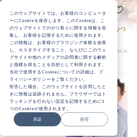
E
N
このウェブサイトでは、お客様のコンピュータ
小熊弥生公式メディアサイト
ーにCookieを保存します。このCookieは、こ
のウェブサイトでのやり取りに関する情報を収
【英語】ジャパニーズ発音に要注意✋気をつ
あなたの人生は
集し、お客様を記憶するために使用されます。
けてほしい英単語20選❗
いつだって
変えられる！
この情報は、お客様のブラウジング体験を改善
し、カスタマイズすること、ならびにこのウェ
投稿日：2023.08.28 最終更新日：2023.08.28
英語
ブサイトや他のメディアの訪問者に関する解析
と指標を得ることを目的として利用されます。
当社で使用するCookieについての詳細は、プ
ライバシーポリシーをご覧ください。
記事検索
拒否した場合、このウェブサイトを訪問したと
きに情報は追跡されません。ブラウザーではト
ラッキングを行わない設定を記憶するために1
人気記事一覧
つのCookieが使用されます。
承諾
拒否