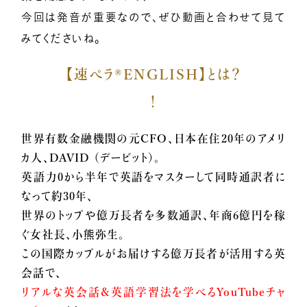
今回は発音が重要なので、ぜひ動画と合わせて見て
小熊弥生のご紹介
みてくださいね。
【速ペラ®ENGLISH】とは？
新着情報
！
世界有数金融機関の元CFO、日本在住20年のアメリ
億楽®メソッドとは
カ人、DAVID （デービット）。
英語力0から半年で英語をマスターして同時通訳者に
なって約30年、
プレスリリース一覧
世界のトップや億万長者を多数通訳、年商6億円を稼
ぐ女社長、小熊弥生。
この国際カップルがお届けする億万長者が活用する英
億楽®ストーリー
会話で、
リアルな英会話＆英語学習法を学べるYouTubeチャ