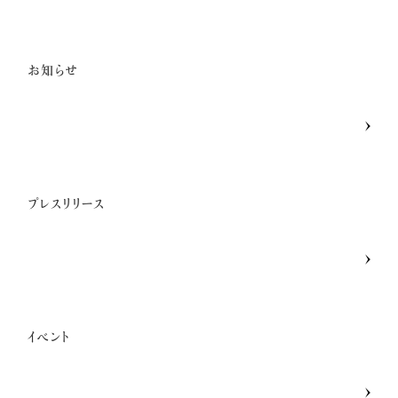
一般の方のお問い合わせ
お知らせ
講座卒業生の喜びの声
メディア関係者お問い合わせ
プレスリリース
SNSのご案内
企業・経営者向け研修のご案内
イベント
引き寄せレポート