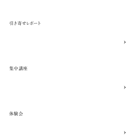
小熊弥生のご紹介
引き寄せレポート
新着情報
億楽®メソッドとは
集中講座
プレスリリース一覧
億楽®ストーリー
体験会