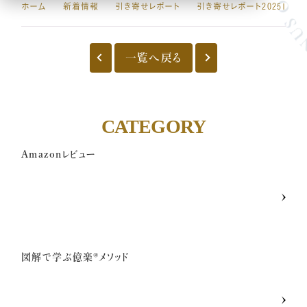
ホーム
新着情報
引き寄せレポート
引き寄せレポート20251202
億楽
当たり前ゼロ感謝®
360度許し
天命
地上天国
お悩みテーマ
一覧へ戻る
オンライン講座一覧
CATEGORY
億楽®集中講座
Amazonレビュー
イベントギャラリー
YouTubeで毎日億楽®ライブ配信中！
図解で学ぶ億楽®︎メソッド