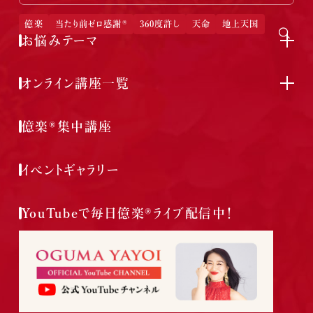
億楽
当たり前ゼロ感謝®
360度許し
天命
地上天国
お悩みテーマ
オンライン講座一覧
億楽®集中講座
イベントギャラリー
YouTubeで毎日億楽®ライブ配信中！