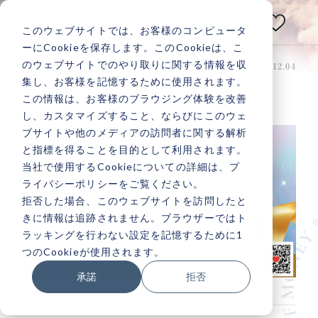
E
N
このウェブサイトでは、お客様のコンピュータ
小熊弥生公式メディアサイト
ーにCookieを保存します。このCookieは、こ
のウェブサイトでのやり取りに関する情報を収
投稿日：2025.12.04 最終更新日：2025.12.04
引き寄せレポート
あなたの人生は
集し、お客様を記憶するために使用されます。
引き寄せレポート20251202
いつだって
変えられる！
この情報は、お客様のブラウジング体験を改善
し、カスタマイズすること、ならびにこのウェ
ブサイトや他のメディアの訪問者に関する解析
と指標を得ることを目的として利用されます。
当社で使用するCookieについての詳細は、プ
ライバシーポリシーをご覧ください。
記事検索
拒否した場合、このウェブサイトを訪問したと
きに情報は追跡されません。ブラウザーではト
ラッキングを行わない設定を記憶するために1
人気記事一覧
つのCookieが使用されます。
承諾
拒否