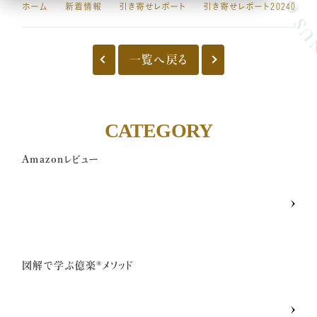
ホーム
新着情報
引き寄せレポート
引き寄せレポート20240405
億楽
当たり前ゼロ感謝®
360度許し
天命
地上天国
お悩みテーマ
一覧へ戻る
オンライン講座一覧
CATEGORY
億楽®集中講座
Amazonレビュー
イベントギャラリー
YouTubeで毎日億楽®ライブ配信中！
図解で学ぶ億楽®︎メソッド