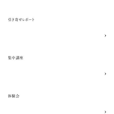
小熊弥生のご紹介
引き寄せレポート
新着情報
億楽®メソッドとは
集中講座
プレスリリース一覧
億楽®ストーリー
体験会