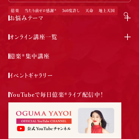
億楽
当たり前ゼロ感謝®
360度許し
天命
地上天国
お悩みテーマ
オンライン講座一覧
億楽®集中講座
イベントギャラリー
YouTubeで毎日億楽®ライブ配信中！