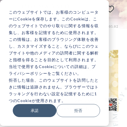
E
N
このウェブサイトでは、お客様のコンピュータ
小熊弥生公式メディアサイト
ーにCookieを保存します。このCookieは、こ
のウェブサイトでのやり取りに関する情報を収
投稿日：2024.05.02 最終更新日：2024.05.02
引き寄せレポート
あなたの人生は
集し、お客様を記憶するために使用されます。
引き寄せレポート20240405
いつだって
変えられる！
この情報は、お客様のブラウジング体験を改善
し、カスタマイズすること、ならびにこのウェ
ブサイトや他のメディアの訪問者に関する解析
と指標を得ることを目的として利用されます。
当社で使用するCookieについての詳細は、プ
ライバシーポリシーをご覧ください。
記事検索
拒否した場合、このウェブサイトを訪問したと
きに情報は追跡されません。ブラウザーではト
ラッキングを行わない設定を記憶するために1
人気記事一覧
つのCookieが使用されます。
承諾
拒否