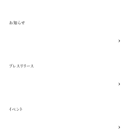
一般の方のお問い合わせ
お知らせ
講座卒業生の喜びの声
メディア関係者お問い合わせ
プレスリリース
SNSのご案内
企業・経営者向け研修のご案内
イベント
引き寄せレポート