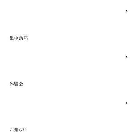
メンバー募集
集中講座
億楽®マインド
マスターコーチ認定者一覧
体験会
お知らせ