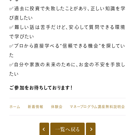
✅
過去に投資で失敗したことがあり、正しい知識を学
小熊弥生のご紹介
び直したい
✅難しい話は苦手だけど、安心して質問できる環境
で学びたい
新着情報
✅プロから直接学べる“信頼できる機会”を探してい
た
億楽®メソッドとは
✅自分や家族の未来のために、お金の不安を手放し
たい
ご参加をお待ちしております！
プレスリリース一覧
ホーム
新着情報
体験会
億楽®ストーリー
一覧へ戻る