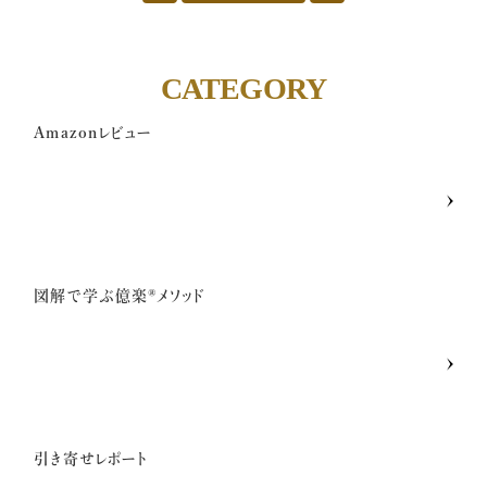
一般の方のお問い合わせ
CATEGORY
講座卒業生の喜びの声
Amazonレビュー
メディア関係者お問い合わせ
SNSのご案内
図解で学ぶ億楽®︎メソッド
企業・経営者向け研修のご案内
引き寄せレポート
引き寄せレポート