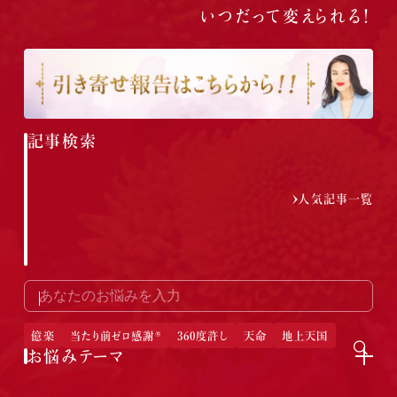
いつだって
変えられる！
記事検索
人気記事一覧
億楽
当たり前ゼロ感謝®
360度許し
天命
地上天国
お悩みテーマ