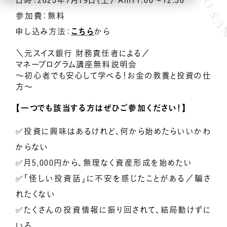
日時：2025年7月19日（土） Am11:00～12:30
参加費：無料
億楽
当たり前ゼロ感謝®
360度許し
天命
地上天国
申し込み方法：
こちら
から
お悩みテーマ
＼元スイス銀行 財務責任者による／
マネープログラム講座無料説明会
オンライン講座一覧
～初心者でも安心して学べる！お金の教養と投資の仕
方～
億楽®集中講座
【一つでも該当する方はぜひご参加ください！】
イベントギャラリー
✅投資に興味はあるけれど、何から始めたらいいかわ
からない
YouTubeで毎日億楽®ライブ配信中！
✅月5,000円から、無理なく資産形成を始めたい
✅「怪しい投資話」に不安を感じたことがある／騙さ
れたくない
✅たくさんの投資情報に振り回されて、結局動けずに
いる