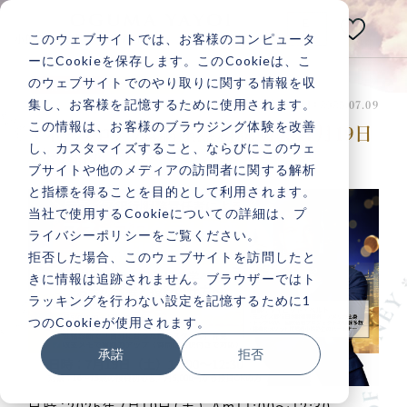
E
N
このウェブサイトでは、お客様のコンピュータ
小熊弥生公式メディアサイト
ーにCookieを保存します。このCookieは、こ
のウェブサイトでのやり取りに関する情報を収
体験会
お知らせ
あなたの人生は
集し、お客様を記憶するために使用されます。
投稿日：2025.07.09 最終更新日：2025.07.09
いつだって
変えられる！
この情報は、お客様のブラウジング体験を改善
マネープログラム講座無料説明会！7月19日
し、カスタマイズすること、ならびにこのウェ
（土）開催
ブサイトや他のメディアの訪問者に関する解析
と指標を得ることを目的として利用されます。
当社で使用するCookieについての詳細は、プ
ライバシーポリシーをご覧ください。
記事検索
拒否した場合、このウェブサイトを訪問したと
きに情報は追跡されません。ブラウザーではト
ラッキングを行わない設定を記憶するために1
人気記事一覧
つのCookieが使用されます。
承諾
拒否