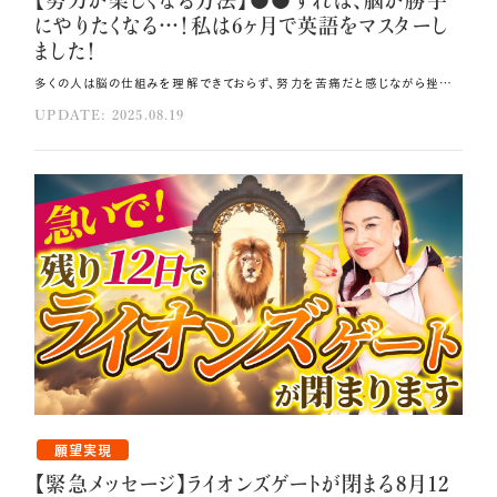
【努力が楽しくなる方法】●●すれば、脳が勝手
にやりたくなる…！私は6ヶ月で英語をマスターし
ました！
多くの人は脳の仕組みを理解できておらず、努力を苦痛だと感じながら挫折してしまいます。 そこで今回は、英語力ゼロから半年で通訳者になった経験をもとに、 努力を楽しくする脳科学的メソッドをご紹介します🍀 その方法はコレ！！ 人は宣言をすると脳が現実を合わせに行こうとし、自動的に行動を促し、宣言通りに叶えようとします。 具体的に期限を明確化することが重要です。 少しでもできたら必ず自分を褒めましょう。 元動画（YouTube）：『【努力が楽しくなる方法】⚫︎⚫︎すれば、脳が勝手にやりたくなる習慣！私は6ヶ月で英語をマスターしました！（第1946回）』 宣言で脳を味方につける 努力を楽しくする第一歩は、脳の最も重要な性質を理解することです🧠 脳は自分が指示した通りに動きます。 私は、英語力ゼロの状態で「通訳者になります」と宣言しました。 帰国子女で英語もペラペラなサークルの先輩に話した時、 「お前なんかに英語ができるか。英語も話せないじゃないか」と笑われてとても辛かったですが、 言ってしまったからにはやるしかないという状況が生まれました。 これが大きな力となるのです。 脳科学的に説明すると、人は宣言をすると脳が現実を合わせに行こうとします🌸 これは認知的不協和という心理現象で、言ったこととやっていることが一致しない時、 脳はストレスを感じます。 そのストレスを解消するため、自動的に行動を促し、宣言通りに叶えようとするのです。 効果的な宣言には3つのポイントがあります。 まず他人の前で言うこと💋 SNSや家族、友人の前で宣言してください。 2つ目は期限を明確化すること⏳ 「いつかバイリンガルになりたい」では脳は動き出しません。 脳は言葉通りに反応するため、「2026年1月まで」などと具体的に決めることが重要です。 3つ目は数値と行動をセットにすること🌿 「2026年1月までに英語を話せるようになるために毎日20分シャドーイングをします」のように 具体的にすると、脳が自動的にそれを習慣化してくれます。 脳の報酬回路でやる気を持続 脳のやる気ホルモンであるドーパミンは「達成しそうな瞬間」に分泌されます。 ダイエットで1kg痩せた時や外国人との簡単な会話が成り立った時にやる気が上がるのは、 ドーパミンの働きによるものです。 重要なのは、少しでもできたら必ず自分を褒めることです💞 例えば20分の動画学習を終えたら「よくできた」と自分に言ってあげるなどです。 さらに、やろうとしている段階で褒めることで、ドーパミンの分泌が早くなり、量も増えます。 私とディビッドは、お互いを常に褒め合います。 この習慣が、お互いの脳の報酬回路をしっかり機能させています。 こまめに自分を褒める習慣を持つことで、脳は抵抗しにくくなり、やる気が出やすくなります💫 まずは自分の脳と良い関係を築き、「やろうとしている自分」を積極的に認めることが大切です。 そうすることで、脳はより自分のために力を発揮するようになります。 3段階の目標設定でドーパミンを操る 努力を楽しくするには、短期・中期・長期の3つのレベルで目標を明確にすることが絶対に必要です❗ この設定により、達成ポイントがたくさん生まれ、ドーパミンが継続的に分泌されます。 長年英語を教えてきて分かったことは、 「英語ができるようになりたい」のように漠然とした目標で始める人はすぐに挫折するということです。 しかし「世界中に友達を100人作りたい」 「個人旅行でホテルの人とコミュニケーションを取りたい」などの 具体的な目標を持つ人は続けられます。 例えば英語学習なら、短期目標は「1日10単語覚えて5分間会話練習をする」、 中期目標は「1ヶ月で300単語覚える」、 長期目標は「半年で基本会話をマスターする」のような具合です。 「できそうな感じ」がするだけでドーパミンが分泌されます。 中期目標は短期目標の積み重ねで構いません。 1日やった瞬間にドーパミン、1ヶ月経った時にもドーパミンと、 達成ポイントをたくさん作ることで脳はドーパミン中毒になり、 達成感を求めて喜んで努力をしてくれるようになります🪽 ドーパミンのコントロールができるようになったら、 脳が自動的に働いてくれるようになりますから、成功は確実です。 RASで成功の証拠を自動収集 脳の中には証拠集め機能RAS（ラス）があります。 RASは「最近調子が良くて」と言った時に「また調子がいい」という証拠を収集し、 右肩上がりで良い状況をもたらします。 逆に「うまくいかない」と言うと、 うまくいかない証拠をどんどん集めてしまう恐ろしいシステムでもあります。 赤ちゃんが欲しいと思ったら街中の妊婦さんが目に入ったり、 プラダのバッグが欲しいと思った瞬間に街中の人がみんなプラダのバッグを 持っているように見えるのと同じです。 ここで重要なのは、達成する前から「できた、すごい、達成できた」と言って、 やろうとした瞬間に「すごい、よくやっている」と自分を褒めることです💖 そうするとRASが「よくやっているじゃないか」という証拠を集めに来てくれます。 わずかな成長にフォーカスし続け、「できている」を繰り返すことで 、脳が自動的に成功の証拠を集めてくれるようになります🎀 この仕組みを理解し、日々の小さな行動を習慣として積み重ねることで、 人生の転機となる大きな変化を生み出すことができます。 自然と成功し、バイリンガルになり、億万長者になっていくのです。 どうぞ脳の性質を活用した科学的なアプローチで努力を楽しいゲームに変え、 成功する人生を手に入れてくださいね！ まとめ 短期・中期・長期の3つのレベルで目標を明確にすることが必要です。 達成ポイントをたくさん作ることで脳はドーパミン中毒になり、達成感を求めて喜んで努力をしてくれるようになります。 達成する前から「できた、すごい、達成できた」と言って、やろうとした瞬間に「すごい、よくやっている」と自分を褒めましょう。
UPDATE: 2025.08.19
願望実現
【緊急メッセージ】ライオンズゲートが閉まる8月12