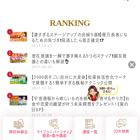
RANKING
【凄すぎるステージアップの兆候５選❗️】億万長者にな
るための気づき❗️見逃したら貧乏確定❗️❓
2023.10.27
潜在意識を一瞬で書き換える5つのステップ❗顕在意
識との違いも解説👌
2023.09.10
【2000倍すごい自分に大変身】松果体活性化ワーク
で覚醒する！簡単すぎる極秘テクニック公開
2023.12.20
会社概要
特定商取引法に基づく表示
【宇宙通販から欲しいものを続々引き寄せるやり方】お
プライバシーポリシー
サイトマップ
金や恋愛の願望が叶う未来瞑想をプレゼント！《寅の
日SP》
2023.12.16
【1%しか知らないムドラーで大覚醒🌟】強力すぎる願
望成就の裏技《一粒万倍日》
23大特典
無料体験会
ライフユニバーシティ♪
講座一覧
億楽®︎集中講座
2024.10.05