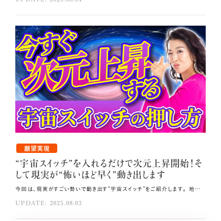
願望実現
“宇宙スイッチ”を入れるだけで次元上昇開始！そ
して現実が“怖いほど早く”動き出します
今回は、現実がすごい勢いで動き出す"宇宙スイッチ"をご紹介します。 地球での現実展開のスピードが驚くほど早くなっている今、さらにあなたの"宇宙スイッチ"が入れば、 今夢見ているありとあらゆる願い事を最短で全て叶えることができ、 大変な人生も180度転機を迎えることができます💫 ONにしたほうが絶対に得な"宇宙スイッチ"を、ぜひ前のめりで学んで吸収してくださいね。 その方法はコレ！！ 宇宙スイッチを入れる一番の方法はひたすら当たり前ゼロ感謝®することです。 自分の意図を明確にし、書き出してください。 ワクワクの気持ちを大切にし、自分を安心させ、自分と森羅万象に感謝し、自分の周波数を高く保つことが大切です。 元動画（YouTube）：『“宇宙スイッチ”を入れるだけで、次元上昇が始まります。そして現実が“怖いほど早く”動き出します。（第1928回）』 “宇宙スイッチ”ONで願いが叶う あなたも、人生の中で叶えたい願いをいくつも持っていると思います💞 私も、通訳になりたい、バイリンガルになりたい、アメリカに住んでみたい、運命の人と出会いたい、 痩せて綺麗になりたい、億万長者になりたい、ベストセラー作家になりたい…など、 数え上げればキリがありませんが、たくさんの願い事があり、それらを全て叶えてきました。 叶えることができたのは、宇宙スイッチをONにし続けたおかげです🌸 宇宙スイッチは、簡単に言えば「意識の焦点を変えること」で入ります。 言い換えれば、願い事がなかなか叶わなかったり、 願っているものとは違うものばかり引き寄せてしまったりするのは、 宇宙スイッチが入っていない＝意識の焦点が間違っているからです。 意識の焦点が変わる感覚を理解するには、 人を好きになった時の感覚を思い浮かべてみると分かりやすいでしょう。 昨日までただのクラスメイトだった相手のことがある時急に気になり出す、 あの感覚が「意識の焦点の変化」です。 ゆえに、意識の焦点を変える＝宇宙のスイッチを入れるのは、 学歴・実績・経験・年齢・性別・国籍関係なく誰にでもできます🌏 意識の焦点を欲しいものに変える 意識の焦点を変えるには、意識を向ける先を、 「自分の欲しくないもの」から「欲しいもの」に変えてください💫 これをするだけで人生は激変します。 放っておくと人間は自分の欲しくないものに意識を向けてしまう傾向があります。 「電車に間に合うだろうか？」「失敗しないだろうか？」 「子どもが怪我をしないだろうか？」といったように、 人間の思考の実に8割以上が心配事で占められています。 ぜひ、意識的にマインドシェアを欲しいものに変える＝周波数のチャンネルを 欲しくないものから欲しいものに切り替えることに取り組んでいってください🍀 ただ、心配事ばかり考えている自分をダメだと感じる必要はありません。 その時間を欲しいものに変えて宇宙スイッチを入れれば願い事が次々叶っていくのですから、 無限に豊かに幸せになる伸び代が途方もなく大きいと捉えてくださいね。 感謝の力で宇宙スイッチをON！ 宇宙スイッチを入れる一番の方法は「感謝」です💝 心配事が頭に浮かんできたら、まずは「心配になるのも分かるよ」と自分に寄り添ってあげてください。 心配するのは人間だから仕方ないけれど、でも今の自分は、心臓が動き、呼吸ができ、 空気を好きなだけ吸い、水を飲むことができている---そこに意識の焦点を変えてください。 当たり前をゼロにして、一つ一つの物事に感謝するのです。 神様は、一回につき一つの感情しか感じられないというありがたい機能を 人間に与えてくださっていますので、感謝にチャンネルを合わせた瞬間、 心配したり悲しんだりできなくなるのが分かるはずです。 このようにしてひたすら当たり前ゼロ感謝®することで、感謝のループを作り出していきましょう🌿 宇宙スイッチがOFFになってしまったら せっかく感謝ループの中にいても、SNSに嫌なコメントが入ってきたり、 家族や友人との会話で「うぐっ」となってしまうようなことを言われたりすると、 途端に宇宙スイッチがオフになり意識が地獄行きの負のループに変わってしまうことがあります🌠 そうなってしまったら、当たり前ゼロ感謝®でもう一度宇宙スイッチを押し、 意識の焦点を高い周波数に戻してください💐 これが繰り返されるうちにあなたの周波数は高止まりし、 周波数の高い自分と合致したものだけがどんどん引き寄せられるようになって、 みるみるうちに願った現実創造がなされていくサイクルに突入します。 これが次元上昇です。 現実創造の4ステップ 最後に、現実創造のプロセスに沿って願い事を叶えるための4ステップをお伝えします。 ①自分の意図を明確にする どういう人生を生きたいのか？自分が本当に欲しいものは何なのか？を明確化し、書き出してください📝 例えば家であれば、どの国に住みたいのか、何平米の家がいいのか、何部屋欲しいのかに始まり、 どんなドアノブがいいのか、どんな窓枠がいいのか、といったディテールに至るまで、 一級建築士のように本当に欲しい家の姿を明確にするのです。 ②ワクワク、安心、感謝を大切に 明確化できたら、ワクワクの気持ちを大切にし、自分を安心させ、自分と森羅万象に感謝し、 自分の周波数を高く保つことを心がけてください😊 ③直感に従って動く 直感は宇宙からのメッセージです。 ①②が整ったら、直感に従って動きましょう。 ④宇宙に委ねる ①〜③を行ったら、執着を外して後は宇宙に「よろしくね！」と委ねてください。 ぜひこのステップに従って、人間関係・仕事・人生などあらゆる側面で 自分が本当に欲しいと思っているものをどんどん書き出して整理し、 意図を明確にしていってください✍️ このプロセスの間、あなたの宇宙スイッチはずっとONの状態ですので、 おもしろいように願った現実が創造されていくでしょう。 もう、心配事を考えている暇はありません。 毎日少しずつでも構わないので、ぜひ自分が本当に願っている1番の幸せ、 人生のビジョン、本当に欲しいものに意識の焦点を変え、 宇宙スイッチを常時ONにして人生の大きな転機を迎えてください。 まとめ 宇宙スイッチがOFFになってしまったら、当たり前ゼロ感謝®でもう一度宇宙スイッチを押し、意識の焦点を高い周波数に戻してください。 意識を向ける先を、「自分の欲しくないもの」から「欲しいもの」に変えてください。 心配事が頭に浮かんできたら、まずは「心配になるのも分かるよ」と自分に寄り添ってあげてください。
UPDATE: 2025.08.03