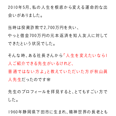
2010年5月、私の人生を根底から変える運命的な出
メンバー募集
会いがありました。
当時は投資詐欺で2,700万円を失い、
億楽®マインド
やっと借金700万円の元本返済を知人友人に対して
マスターコーチ認定者一覧
できたという状況でした。
そんな時、ある社長さんから
「人生を変えたいなら1
人ご紹介できる先生がいるけれど、
普通ではない方よ」と教えていただいた方が秋山眞
人先生
だったのです🌸
先生のプロフィールを拝見すると、とてもすごい方で
した。
1960年静岡県下田市に生まれ、精神世界の長老とも