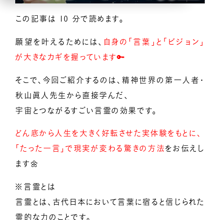
この記事は 10 分で読めます。
億楽
当たり前ゼロ感謝®
360度許し
天命
地上天国
お悩みテーマ
願望を叶えるためには、
自身の「言葉」と「ビジョン」
が大きなカギを握っています🔑
オンライン講座一覧
そこで、今回ご紹介するのは、精神世界の第一人者・
億楽®集中講座
秋山眞人先生から直接学んだ、
宇宙とつながるすごい言霊の効果です。
イベントギャラリー
どん底から人生を大きく好転させた実体験をもとに、
「たった一言」で現実が変わる驚きの方法
をお伝えし
YouTubeで毎日億楽®ライブ配信中！
ます🌼
※言霊とは
言霊とは、古代日本において言葉に宿ると信じられた
霊的な力のことです。