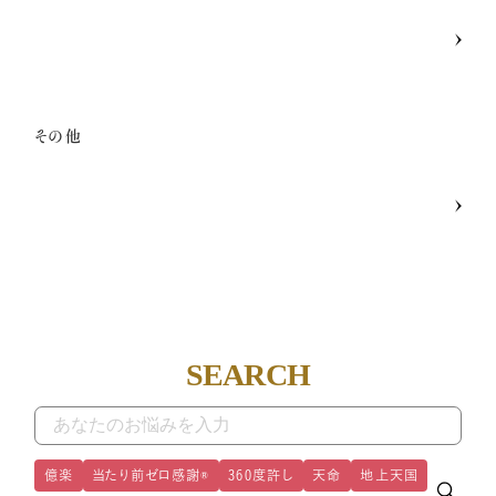
その他
SEARCH
億楽
当たり前ゼロ感謝®
360度許し
天命
地上天国