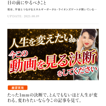
日の前にやるべきこと
現在、宇宙とつながるエネルギーポータル・ライオンズゲートが開いている真最中です。 毎年7月26日頃に始まり8月12日頃まで続くこの期間中、 宇宙から地球に高次元のエネルギーが降り注ぎます🌟 このエネルギーは人間の魂の覚醒を加速させる力を持ち、 8月8日にピークを迎えました。 特別に大きな宇宙応援が入るこの期間中、 ゲートが閉まる前にぜひやっていただきたいこと、 知っておいていただきたいことを今回は緊急メッセージとしてお伝えします💐 その方法はコレ！！ 過去・現在・未来が全部同時に「今」に存在しているという考え方に切り替えてください。 未来瞑想を通して叶えたい願望を宇宙に発注しましょう。 すでに豊かに満たされている自分を先取りして感じることで、「今、満たされている自分」を宇宙に向けて発注するのです。 元動画（YouTube）：『【緊急メッセージ】あと12日でライオンズゲートが閉まる前にやるべきことをお伝えします。（第1931回）』 古い時代の現実創造を手放す ライオンズゲートが開門し宇宙から高次元のエネルギーが降り注ぎ続けている今、 多くの方がいろいろな気づきを受け取っていることと思います。 8月12日にライオンズゲートが閉じるまでにやっておいていただきたいのは、 一言で言えば、これまでの3次元的な現実創造の方法を手放し、 12次元での現実創造の方法を身につけることです💞 3次元的な現実創造とは、 自力で努力し掴みに行く・無理やり動かす・奪う・競争する・頑張り続ける といったエネルギーの使い方で結果を出そうとする従来のやり方です。 ここから抜け出すには、まず時間の捉え方を変える必要があります。 時間とは「過去−現在−未来」といった直線的なものではなく、 過去・現在・未来が全部同時に 「今」に存在しているという考え方に切り替えてほしいのです🌿 全ての時間がこの瞬間に共存していると捉えると、AをすればBが起きるという原因と 結果の関係が必要なくなり、AがなくてもBが起きる世界へと切り替わっていきます。 ライオンズゲートが開き宇宙応援が無限に地球に降り注いでいる今、 これまで私たちを縛りつけてきた努力×労力＝成功という3次元の古い時代の方程式を手放し、 「気がついたらお金が生み出されていた」「気がついたら受け取れていた」新しい現実創造の 方法にシフトしていきましょう。 この変化こそが、あなたの人生における大きな転機となるのです。 12次元で創造して3次元で受け取る 続いて新しい現実創造の方法をお伝えします。 今この瞬間に過去も未来も同時にあることに意識を向けられるようになると、 12次元の量子力学的なエネルギーの場で創造されたものを 3次元で受け取れる理由が分かってくると思います💫 未来瞑想を通して叶えたい願望を宇宙に発注して先に12次元で創造すると、 自力で何とかしようとしなくても、宇宙の采配によって最善のタイミングと 最適な形で3次元においてことが進むようになります🌠 これが新しい現実創造の方法であり、安全に、カルマフリーに、 お金・仕事・人間関係・恋愛とどんな領域であっても 一番良いご縁がつながり続けます。 ライオンズゲートが開いている間にこの方法をマスターしていただくために、 もう少し具体的に説明しますね。 例えばお金が欲しいのであれば、豊かで満たされている自分を「今」感じてください🪽 すでに豊かに満たされている自分を先取りして感じることで、 「今、満たされている自分」を宇宙に向けて発注するのです。 「目標を達成するまで喜んではいけない」「実現していないのだから祝ってはいけない」 「実際満たされていないのだから満たされていると思ってはいけない」--- このような3次元的な考え方はもう終わりにしましょう。 理想を生きる自分を演じ切る"女優"になる もっと言えば、理想の状態を生きている自分・全てがうまくいっている自分を、 アカデミー主演女優賞を狙えるほど想像し、ひたすら演じ切ることに集中してください💋 病気になった時には、病気や痛みにフォーカスし「病気で辛い」ことを人に話すのではなく、 健康で元気に笑っている自分を先に感じ、その自分になりきってください。 理想のパートナーから愛されたいのであれば、「いいなあ、私も誰かに愛されたい」と思うのではなく、 今この場で自分がすでに愛そのものであることを感じてください。 するとその状態が12次元に打ち上げられて先に作られ、3次元で現実として受け取ることができます💗 自分を"良いこと集め磁石"にしよう ライオンズゲートが開いている今、宇宙はすごい勢いで私たちの体と過去を癒してくれており、 全ての人の心と体に良い変化が起きています。 朝ライブでお聞きしたところ、「肌が綺麗になった」「髪に艶が出た」「旦那さんが優しくしてくれた」など、 たくさんの方からライオンズゲート開門後の変化をご報告いただきました。 だからあなたも必ず変わっています。 自分の小さな良い変化にどうぞ目を向けてください👀 そうすると、脳の証拠集め機能RAS（ラス）がどんどん良い変化を探し出そうと働き始め、 良き変化が起き続ける循環が生まれます。逆に好ましくないことに意識を向けてしまうと RASはその証拠を集め始めます。 それを避けるためにも、良いところだけに意識をフォーカスするのです🌈 地球の美しさ、あなたが今生きている奇跡、自分の運の良さ、1mmの良き変化…これらを どんどんRASに伝え、ライオンズゲートが閉じるまでの残り期間、自分を"良いこと集め磁石"にし、 宇宙の大きな好転の波をしっかりと受け取り続けてください。 宇宙応援の受け取り力をアップ 宇宙とご先祖様はあなたの人生を良くするため一生懸命動いてくれています。 あなたは常に守られ、愛され、応援されているのです。 宇宙応援をさらに受け取るための秘訣は、自分が応援され、守られ、 愛されているという事実を本気で受け取ることです🌌 自分が宇宙の立場だったら、「全然応援してくれない」 「あの人はあんなに成功しているのに私は…」などと言われたら、 応援したい気持ちが薄れてきてしまいませんか？ だからこそ、どんな小さな変化・成長でも喜びを持って受け取り、感謝を積み重ねていってください。 信号が青だったことも、0.001mmの良き変化も、朝ライブにご縁してくださったことも、 全てが宇宙からの応援なのです。 この状態で理想の自分を未来瞑想して12次元に発注したら、後は宇宙に委ねるだけです🪐 宇宙采配によって最善のタイミングで実現しますので感謝して受け取りましょう。 これが新しい時代の現実創造です。 Amazonなどのウェブサービスでも、欲しいものを発注したら後は 家で待っていれば届きますよね。 欲しいものが向こうから来てくれたら、時間もエネルギーも努力も節約できます🎁 大切なのは、発注書を正しく書くことだけ。 8月12日に2025年のライオンズゲートが閉まるまでに、 ぜひこの新しい現実創造の実践に取り組んでみてくださいね。 ライオンズゲートについてもっと掘り下げて学びたい方は こちらを合わせてご覧ください⬇️ https://ogumayayoi.com/article/money/p17518/ まとめ 理想の状態を生きている自分・全てがうまくいっている自分を想像し、ひたすら演じ切ることに集中してください。 自分の小さな良い変化に目を向けましょう。 自分が応援され、守られ、愛されているという事実を本気で受け取りましょう。
UPDATE: 2025.08.09
願望実現
たった1mmの決断で、とんでもないほど人生が変
わる。変わりたいなら今この記事を見て。