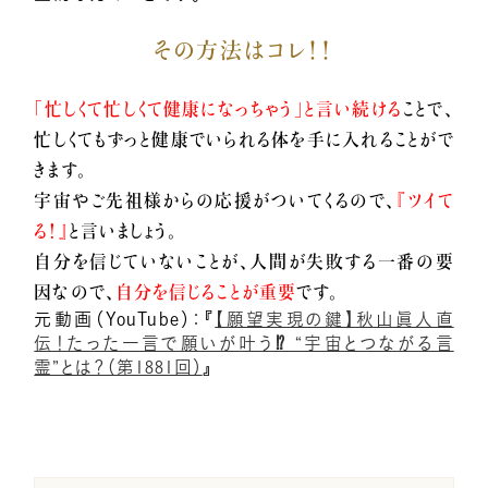
その方法はコレ！！
小熊弥生のご紹介
「忙しくて忙しくて健康になっちゃう」と言い続ける
ことで、
忙しくてもずっと健康でいられる体を手に入れることがで
新着情報
きます。
宇宙やご先祖様からの応援がついてくるので、
『ツイて
億楽®メソッドとは
る！』
と言いましょう。
自分を信じていないことが、人間が失敗する一番の要
因なので、
自分を信じることが重要
です。
プレスリリース一覧
元動画（YouTube）：『
【願望実現の鍵】秋山眞人直
伝！たった一言で願いが叶う⁉️ “宇宙とつながる言
霊”とは？（第1881回）
』
億楽®ストーリー