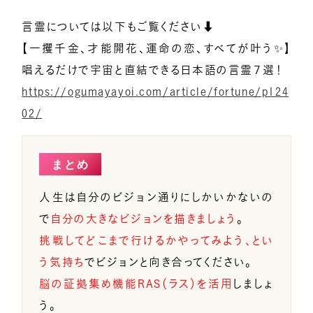
言霊については以下もご覧ください⬇️
【一攫千金、才能開花、運命の恋、すべてが叶う✨】
唱えるだけで宇宙と直結できる日本語の言霊７選！
https://ogumayayoi.com/article/fortune/p124
02/
まとめ
人生は自分のビジョン通りにしかいかないの
で
自分の大きなビジョンを描きましょう
。
挑戦してどこまで行けるかやってみよう、とい
う気持ち
でビジョンと向き合ってください。
脳の証拠集め機能RAS（ラス）を活用
しましょ
う。