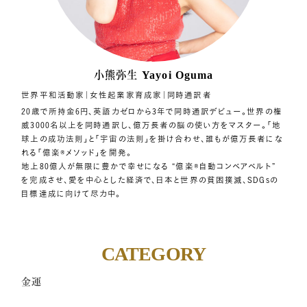
小熊弥生
Yayoi Oguma
世界平和活動家｜女性起業家育成家｜同時通訳者
20歳で所持金6円、英語力ゼロから3年で同時通訳デビュー。世界の権
威3000名以上を同時通訳し、億万長者の脳の使い方をマスター。「地
球上の成功法則」と「宇宙の法則」を掛け合わせ、誰もが億万長者にな
れる「億楽®︎メソッド」を開発。
地上80億人が無限に豊かで幸せになる “億楽®自動コンベアベルト”
を完成させ、愛を中心とした経済で、日本と世界の貧困撲滅、SDGsの
目標達成に向けて尽力中。
CATEGORY
金運