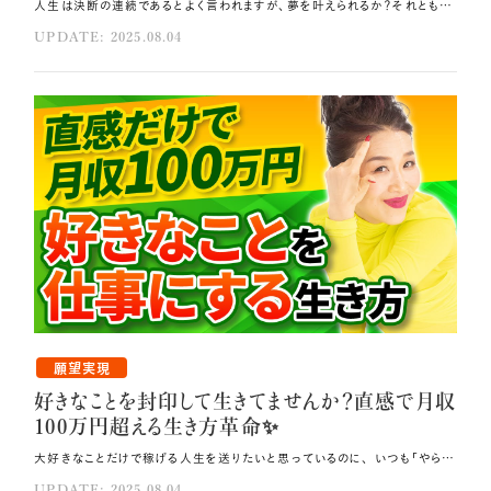
人生は決断の連続であるとよく言われますが、夢を叶えられるか？それとも酷い目に遭うか？ 全てはあなたの下す1mmの決断にかかっています❗ 今回は、人生が好転する選択とそうでない選択の違いから、 1mmの決断を積み重ね夢を叶え続ける秘訣までを徹底的にお伝えしていきます🎁 ただ、何よりもまずお伝えしたいのは、この動画（ブログ）をクリックした時点で、 あなたは正しい選択の一歩を踏み出しているということです✨ ぜひこれからお伝えする内容をしっかりと受け取り、 このまま人生をさらに良い方向へと変え続けていってください。 その方法はコレ！！ 家・体・心をゴミのない状態にしてください。 自分自身を信じると決めてください。 「絶対に人生を変える！」1mmの決断を毎日続け、自分と真剣に向き合いましょう。 元動画（YouTube）：『たった1mmの決断で、とんでもないほど人生が変わる。変わりたいなら今この動画を見る決断をして。（第1930回）』 瞬間の決断が人生の明暗を分ける 人生を振り返ってみると、今の小熊弥生があるのは、 20歳の時に「通訳になる！」と決断した過去の自分のおかげです。 マッチングアプリでツインレイのパートナーと出会い、夢だったアメリカ移住を叶え、 数十億円の資産家として今こうして幸せに暮らしているのも、 全て日々のごく小さな1mmの選択の積み重ねの先に叶った現実です🌸 しかし同時に、男性から酷い目に遭った過去も、投資詐欺に遭った過去も、 やはり私自身の1mmの判断によるものです。 このように、瞬間瞬間の決断が人生の転機となること、 人生の明暗は日々の小さな選択の積み重ねによってまるであみだくじのように決まっていくことを、 これまでの人生の中でみなさんも経験されているのではないでしょうか🌿 "悪魔のクリック"をしてしまってませんか❓ ネットニュースやYouTubeを見ていると、例えば異性との関係や金銭問題など、 自分の人生のネガティブなテーマと関連するものに出くわすことがあります。 そんな時、どんな内容なのかを知りたくて、ついクリックしてしまうことはありませんか？ これは"悪魔のクリック"となり、確実にあなたの周波数を低くし、ネガティブな出来事を引き寄せます。 ネガティブな出来事に意識を向けることでネガティブなフォトンを宇宙に打ち上げ、 起きて欲しくない現実創造に自ら加担することになるのです🌠 昨日の私がまさにそれで、つい好奇心から"悪魔のクリック"をしそうになりました。 しかし、「この記事をクリックしたらまた昔の被害者意識の低い波動に戻ってしまうだけなのに、 クリックする意味はある？」「そんな暇があるなら、人生を好転させる未来瞑想をすることの方が よっぽど大事なのでは？」とセルフトークし、"悪魔のクリック"は回避できました。 このように、悪魔の誘いに乗らない選択ができるかどうかであなたの未来は決まります。 1クリックごとに理想の未来を実現する道を広げるのか、逆にその道から離れていくのか、 決めているのはあなた自身なのです。 ぜひ今日は自分の内側を見つめ、つい"悪魔のクリック"をしてしまっていないか、 またそれをクリックすることで一体何を満たそうとしているのかをじっくり探ってみてください💫 1mmの決断の質を上げる唯一の方法 人生を良い方向に変える質の高い決断をし続ける方法は、1つしかありません。 直感力を上げることです❗ そしてそのためには、自分自身を整える必要があります。 家・体・心を、まるでディズニーランドのようなゴミのない状態にしてください💎 そうすれば、宇宙があなたに向けて24時間のラジオ放送のように降ろし続けているひらめきの かすかな声がはっきりと聞こえるようになります。 ひらめきをキャッチし直感力を上げていくにつれ、判断力の質もどんどん上がっていき、 理想の未来の実現にとって不要なものをクリック（選択）して時間もエネルギーも 浪費する負のループに入ることはなくなります。 今日誰と話すのか、どこで食事するのか、何を買うのか…？ 朝起きてから夜眠りにつく瞬間までの無数の選択一つ一つの質を上げ、 負のループへと入り込む悪魔のクリックを回避し続けることが、 人生をずっと幸せに導き続ける秘訣です💞 シックスヒューマンニーズを“自分で”満たす ここで、特に心の整えに関する注意点をお伝えします。 人間は根源的に「安心したい」「多様性を味わいたい」「特別でありたい」「愛されたい」 「成長したい」「貢献したい」という無意識の願いを持っていますが、 まずはこれらを"自分で"満たしてください。 人間の根源的な欲求であるシックスヒューマンニーズを自分で満たさず 他人に満たしてもらおうとすると、結果として悪魔のクリックに引っ張られ負のループに 陥ることになります💦 地球には他人軸の社会が当たり前のように蔓延っているため、無意識に世間や親、先生、 上司に認めてもらうことでシックスヒューマンニーズを満たそうとしてしまいがちです。 しかし、他人軸から選択すると判断に必ずズレが生じますので、 理想の未来からはどんどん遠ざかってしまうのです。 シックスヒューマンニーズを自分の手で満たし切るためには、 まず、生まれてからずっとあなたのそばにいてくれている自分自身を信じると決めてください🌟 そうすることで、心の整えがスムーズに進んでいきます。 「絶対に人生を変える」と決めて決断する さらに「絶対に人生を変える！」と決めると、人生の捉え方が変わっていきます。 「絶対に人生を変える！」1mmの決断を毎日続け、自分と真剣に向き合い、 本気で自分自身と人生を変えることに取り組んでください🎀 朝ライブを視聴していただく時にも、「毎朝配信されているライブ」ではなく、 「今日が最後の朝ライブかもしれない」という気持ちで見ていただくと、 向き合い方が変わるのが分かるはずです。 あなたの人生はもっと良くなります。あなたはもっと輝いていいし、全てを受け取っていいのです💝 自分を信じ、静寂で神聖な魂の寺院であるあなたの体、 そして寺院の本堂の敷地であるあなたの家をとことん整えて、 宇宙の彼方から聞こえ続けているかすかな宇宙放送をしっかりキャッチし、 1mmの決断の質をどんどん上げていってください。 この小さな積み重ねこそが、あなたの人生に大きな転機をもたらすのです。 まとめ 自分の内側を見つめ、つい"悪魔のクリック"をしてしまっていないか、クリックすることで何を満たそうとしているのかを探ってください。 直感力を上げましょう。 人間の根源的な欲求であるシックスヒューマンニーズを自分で満たしましょう。
UPDATE: 2025.08.04
願望実現
好きなことを封印して生きてませんか？直感で月収
100万円超える生き方革命✨
大好きなことだけで稼げる人生を送りたいと思っているのに、 いつも「やらなければならないこと」に追われる毎日を過ごしていませんか？ 実は、目標設定の原理原則を理解するだけで、人生は劇的に変わります⭐ 今回は、大好きなことだけで稼げるようになるための6つのステップをご紹介します🌈 その方法はコレ！！ 現在嫌だと思っていること、あるいは嫌ではないけれど「やらなければ」と義務感でやっていることは何か、書き出してください。 本気で考えて「こうなりたい」というビジョンを明確にしましょう。 家と心の断捨離を行い、波動を上げてください。 元動画（YouTube）：『好きなことを封印して生きてませんか？直感で月収100万円超える生き方の革命✨ （第1929回）』 現在地と目的地を設定する 大好きなことだけで稼げるようになるには、目標達成の原理原則を理解することが重要です🌿 現在値を理解して目的地を設定することでcが現れます。 GoogleMapが最も分かりやすい例です。 目標設定しているのに達成できない理由は、現在値の確認と目的地設定を忘れているだけです🌏 現在値が分からないまま「なんとかなるだろう」とスタートしても、 最短ルートが明確でないため達成できません。 目標が曖昧だったり、いつも変わってしまう状態でも目標は叶わないので、 現在値と目標値を必ず設定することが重要です。 ステップ❶嫌なことや義務感でやっていることを書き出す ここから、大好きなことだけで稼げるようになるための6ステップをお伝えしていきます。 まずは現在嫌だと思っていること、あるいは嫌ではないけれど 「やらなければ」と義務感でやっていることは何か、書き出してください📝 これが把握できないと、大好きなことだけで自由に稼げるところまで自分を導くことができません。 今の状況で何が変わったら嬉しいのか。 「やらないで済むならやりたくない」という気持ちがあるものをまず書き出しましょう✍️ 私の経験を振り返ると、10年前は請求書の作成など得意でないこともやる必要があったため、 「やらなければいけない」ことが多い状態でした。 このような義務感から解放されることが、人生の大きな転機となり、 大好きなことだけで稼げるようになっていきました。 ステップ❷自分の理想を本気で考え整理する 次はどのような状態が理想なのかを整理してください。 本気で考えて「こうなりたい」というビジョンを明確にすることが大切です🎀 理想を明確にする作業は、自分の脳内を「できる」状態に導くことでもあります。 この後の断捨離で波動を上げて、未来瞑想でエネルギーを送り込んでいくための土台となる 重要なステップです。 ステップ❸家と心の断捨離を行う 家と心の断捨離を行い、波動を上げていきましょう🏠 家の中に使わないものや古いエネルギーが溜まっている状態は、波動を下げる原因となります。 ワクワクしないものは重たいエネルギーに変化しています。 ときめかないものを「もったいないから」と取っておくことは、想像以上に重い負担となります。 難しく考える必要はありません。「これは古い、これは違う」と感じた瞬間に、感謝して処分してください。 心の断捨離では、当たり前ゼロ感謝®で波動を上げます。 物・人・自分に対して今の100倍感謝することが効果的です💖 そして360度許しを実践してください。 これは「許します」と何度も繰り返すことです。 許さないことは古いものにしがみつくのと同じで、脳が未来に向かえなくなります。 「許します、許します、許します」と繰り返すことで、心がどんどん緩んでいくのです。 このように断捨離を行うと波動が上がり、宇宙からのサポートを受けやすくなります。 ステップ❹書いた内容をビジュアル化する 書いた理想を毎日できる限りビジュアル化してください💐 具体化するほど実現に近づきます。 未来のゼロポイントフィールドに、過去の「どうしてこうなったのか」ではなく、 未来の「こうしていきたい、こんな風になったら嬉しい」という願いを送ると、 そこにエネルギーが集まり、意識が向くため、それが現実化します。 意識するから存在するという原理によって、向こうから呼ばれるようになります💎 これが閃きです。 「これをしたらいいかも」「あそこに行ったらいいかも」「これを食べたらいいかも」 「この洋服を着たらいいかも」と次々に閃くようになります。 ステップ❺ひらめいたら5秒で行動する そして、ひらめいた瞬間に5秒で行動してください🪻 必ず行動を取ることが重要です。 未来から呼ばれているのに行動しないと、想像以上に宇宙の応援が止まってしまいます。 この直感と即行動の組み合わせが、大好きなことで稼げるようになるための重要な鍵なのです。 ステップ❻ワクワクだけで毎日判断して生きる ワクワクで全ての判断をして生きることが極めて重要です💫 これまでの5つのステップで土台を整えたからこそ、この最後のステップが真の威力を発揮します。 今回お伝えした手順は、バシャールの手順以上に早く実現します。 バシャールのワクワクだけで毎日判断して生きる方法でも最終的には到達できますが、 一気に断捨離（家と心）を行い、理想を書き出し、嫌なことをきっかけとして書き出すことで、 早い人は1日で変化を実感できます。 つまり、これまでのステップで現在値の把握、義務感の洗い出し、理想の明確化、 断捨離による波動アップ、直感への即行動という土台を作ったからこそ、 ワクワクでの判断が極めて精度の高いものになります🎁 大好きなことだけで稼げるようになる6ステップをしっかり実践すれば、 早い人は1ヶ月から半年で好きなだけ稼げる状態に切り替わります。 「今日の6ステップですぐ行ける」と自分で決めることで、大好きなことで生きる人生が始まるのです💗 6つのステップで現在地から理想の目的地への最短ルートを描き、 大好きなことだけで月収100万円を超える人生へと一気に切り替えてくださいね！ まとめ 書いた理想を毎日できる限りビジュアル化してください。 必ず行動を取ることが重要なので、ひらめいた瞬間に5秒で行動しましょう。 ワクワクで全ての判断をして生きることが極めて重要です。
UPDATE: 2025.08.04