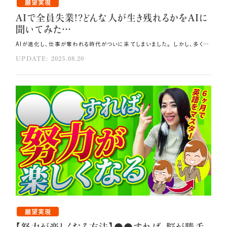
願望実現
AIで全員失業!?どんな人が生き残れるかをAIに
聞いてみた…
AIが進化し、仕事が奪われる時代がついに来てしまいました。 しかし、多くの人は本当に重要な「人間だけが持つ本質」を見落としています💦 今回は、AIの予測とスピリチュアルを融合して、 未来をどう生きればいいかを解き明かしていきます🎀 その方法はコレ！！ 自分に嘘をつかず、ハイヤーセルフの声に従って生きてください。 自分の波動がすべての現実を作るのです。 ひらめきと感謝でAI時代を生きることが重要です。 元動画（YouTube）：『AIで全員失業!? どんな人が生き残れるかをAIに聞いてみたら…あなたは大丈夫？（第1948回）』 AIが予測する未来 AIが進化し、仕事が奪われる時代がついに到来しました。 AIを活用して世界中のデータと過去のパターンを学習させた結果、 共通して予測している未来があります。 それは、2030年までに今ある仕事の50%以上が自動化されるということです💫 これは決して遠い未来の話ではありません。 2040年までには人間の知能を超えるAGI（汎用AI）が登場する可能性があり、 2050年には人間とAIが融合する分岐点に入ると言われています。 しかし、これらの予測は技術面だけです。 私が問いたいのは魂の進化についてです。 つまり、「AIが人間の知能を超える時、 私たちは心や魂で進化できるのか？」が今まさに問われているのです🌿 実際に私は、経営のメンターであるロジャー・ハミルトンに7年前、 「通訳や翻訳の仕事はもう機械に置き換えられる」と言われました。 2025年の今、実際にそうなりました。 まだ心のこもったメッセージ性のある温かみのある通訳は残っていますが、やがて消えていくでしょう。 AIにできない人間だけの本質 AIにもできないことがあります。 それは直感、愛、ひらめき、魂との会話、アカシックレコードとの接続、 感情の深層にある意味を理解することです💗 これらはスピリチュアルな領域であり、AIが計算できない宇宙意識の世界なのです。 例えば、あなたが涙を流す理由が過去世の記憶だったとしたら、AIはそれを計算できるでしょうか？ 最近のAIはアカシックレコードのリーディングを計算できるようになりましたが、 やはり人間のアカシックレコードのリーディングとは異なります。 だからこそ人間らしさが問われる時代です。 ハイヤーセルフと繋がり、アカシックレコードを読み取り、 宇宙と共同創造する人間だけがAIの波を使う側になれます⭐ 占星術から見ると、2025年から2026年は冥王星が水瓶座に本格移行し、 社会の構造や常識が根底から書き換えられるタイミングで、AIと精神性が融合されてきます。 2029年には、天王星が双子座入りし、情報革命・言語・AI・神経がアップグレードされていきます。 さらに、2032年には木星と冥王星が調和し、魂レベルの選別が加速します。 これらの変化が起こる2025年から2032年にかけて、 AIの支配に怯える人とAIと宇宙を味方につけて飛躍する人にはっきり分かれるのです🍀 この期間は多くの人にとって人生の転機となるでしょう。 生き残る人と淘汰される人の決定的な違い 未来に生き残る人は「嘘がない人」です🌟 すなわち、自分に嘘をつかず、ハイヤーセルフの声に従って生きて、 感情を抑圧せず表現し、言葉とエネルギーが一致している人です🪽 逆に生きづらくなる人は、表面的にはポジティブでも内心は恐れている、 お金や承認を追って本音を無視する、他人軸や被害者意識で生きている人です。 これからは外側の成功ではなく、内側の一致こそが宇宙通貨になります。 自分の波動がすべての現実を作る時代になるのです💗 AI時代に豊かさを引き寄せる新しい働き方 最後に、AI時代の新しい仕事と豊かさの鍵について見ていきます。 単純作業、分析系、言語翻訳、事務作業は、AIがすべて対応します。 しかしAIにできないこともあります。 魂からの発信、目に見えない次元と繋がるヒーリング、 創造性や愛をベースにしたコンサルティング、宇宙意識と現実創造の統合などです。 つまり内的資産が豊かな人ほど外的豊かさも引き寄せるようになります💝 AIは脳を超えますが、魂は超えられません。 だからこそ魂と繋がって自分を偽らず、宇宙を味方につけて、ひらめきと感謝で生きてください🪐 それがこれからの時代を生きる唯一の道です。 私も7年前は後ろ髪を引かれる思いでしたが、 メンターのアドバイスを真剣に受け止めて自分の未来を決めました。 通訳の仕事以上に英語教育、スピリチュアルな教育にシフトすることで、 資産6円から10億円を超える起業家として成功できました。 あなたにも無限の可能性があります🌈 AIを活用して自分の天命を明確化し、AIと宇宙の力を借りて売上を向上させ、 無限に豊かで幸せな人生を実現してくださいね！ まとめ ハイヤーセルフと繋がり、アカシックレコードを読み取りましょう。 内的資産が豊かな人ほど外的豊かさも引き寄せることができます。 魂と繋がって自分を偽らず、宇宙を味方につけましょう。
UPDATE: 2025.08.20
願望実現