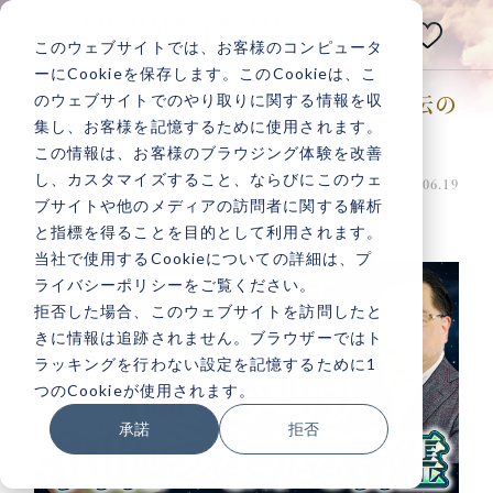
E
N
このウェブサイトでは、お客様のコンピュータ
小熊弥生公式メディアサイト
ーにCookieを保存します。このCookieは、こ
のウェブサイトでのやり取りに関する情報を収
【宇宙とつながる言霊とは】秋山眞人直伝の
あなたの人生は
集し、お客様を記憶するために使用されます。
すごい言霊の効果
いつだって
変えられる！
この情報は、お客様のブラウジング体験を改善
し、カスタマイズすること、ならびにこのウェ
投稿日：2025.06.18 最終更新日：2025.06.19
願望実現
ブサイトや他のメディアの訪問者に関する解析
と指標を得ることを目的として利用されます。
当社で使用するCookieについての詳細は、プ
ライバシーポリシーをご覧ください。
記事検索
拒否した場合、このウェブサイトを訪問したと
きに情報は追跡されません。ブラウザーではト
ラッキングを行わない設定を記憶するために1
人気記事一覧
つのCookieが使用されます。
承諾
拒否