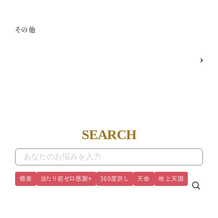
その他
SEARCH
億楽
当たり前ゼロ感謝®
360度許し
天命
地上天国