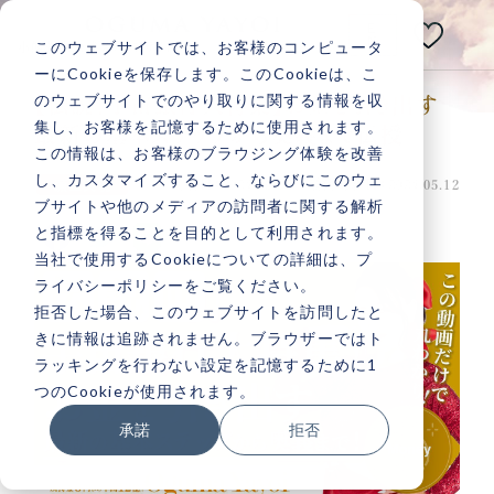
E
N
このウェブサイトでは、お客様のコンピュータ
小熊弥生公式メディアサイト
ーにCookieを保存します。このCookieは、こ
のウェブサイトでのやり取りに関する情報を収
【伝説！宇宙銀行大特集】お金を引き出す
あなたの人生は
集し、お客様を記憶するために使用されます。
最新の基本ステップから奥義まで伝授
いつだって
変えられる！
この情報は、お客様のブラウジング体験を改善
し、カスタマイズすること、ならびにこのウェ
投稿日：2024.05.13 最終更新日：2024.05.12
願望実現
ブサイトや他のメディアの訪問者に関する解析
と指標を得ることを目的として利用されます。
当社で使用するCookieについての詳細は、プ
ライバシーポリシーをご覧ください。
記事検索
拒否した場合、このウェブサイトを訪問したと
きに情報は追跡されません。ブラウザーではト
ラッキングを行わない設定を記憶するために1
人気記事一覧
つのCookieが使用されます。
承諾
拒否