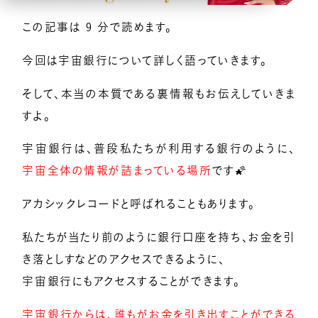
この記事は 9 分で読めます。
億楽
当たり前ゼロ感謝®
360度許し
天命
地上天国
お悩みテーマ
今回は宇宙銀行について詳しく語っていきます。
オンライン講座一覧
そして、本当の本質である裏情報もお伝えしていきま
すよ。
億楽®集中講座
宇宙銀行は、普段私たちが利用する銀行のように、
宇宙全体の情報が詰まっている場所
です🌠
イベントギャラリー
アカシックレコードと呼ばれることもあります。
YouTubeで毎日億楽®ライブ配信中！
私たちが当たり前のように銀行口座を持ち、お金を引
き落としすなどのアクセスできるように、
宇宙銀行にもアクセスすることができます。
宇宙銀行からは、誰もがお金を引き出すことができる