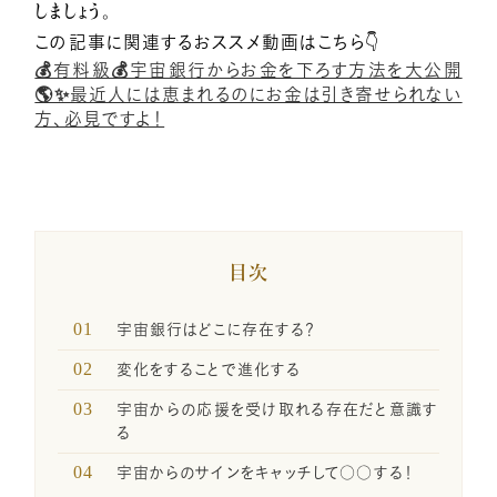
一般の方のお問い合わせ
しましょう。
この記事に関連するおススメ動画はこちら👇
💰有料級💰宇宙銀行からお金を下ろす方法を大公開
🌎✨最近人には恵まれるのにお金は引き寄せられない
講座卒業生の喜びの声
方、必見ですよ！
メディア関係者お問い合わせ
目次
SNSのご案内
宇宙銀行はどこに存在する？
企業・経営者向け研修のご案内
変化をすることで進化する
宇宙からの応援を受け取れる存在だと意識す
る
引き寄せレポート
宇宙からのサインをキャッチして○○する！