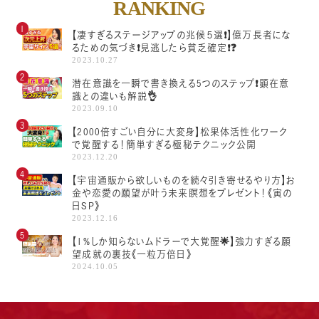
RANKING
【凄すぎるステージアップの兆候５選❗️】億万長者にな
るための気づき❗️見逃したら貧乏確定❗️❓
2023.10.27
潜在意識を一瞬で書き換える5つのステップ❗顕在意
識との違いも解説👌
2023.09.10
【2000倍すごい自分に大変身】松果体活性化ワーク
で覚醒する！簡単すぎる極秘テクニック公開
2023.12.20
【宇宙通販から欲しいものを続々引き寄せるやり方】お
金や恋愛の願望が叶う未来瞑想をプレゼント！《寅の
日SP》
2023.12.16
【1%しか知らないムドラーで大覚醒🌟】強力すぎる願
望成就の裏技《一粒万倍日》
2024.10.05