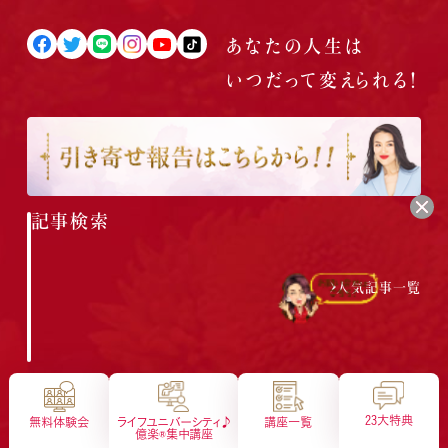
あなたの人生は
いつだって
変えられる！
記事検索
人気記事一覧
会社概要
特定商取引法に基づく表示
プライバシーポリシー
サイトマップ
23大特典
無料体験会
ライフユニバーシティ♪
講座一覧
億楽®︎集中講座
億楽
当たり前ゼロ感謝®
360度許し
天命
地上天国