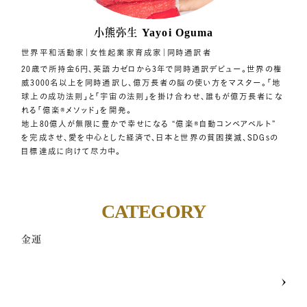
小熊弥生
Yayoi Oguma
世界平和活動家｜女性起業家育成家｜同時通訳者
20歳で所持金6円、英語力ゼロから3年で同時通訳デビュー。世界の権
威3000名以上を同時通訳し、億万長者の脳の使い方をマスター。「地
球上の成功法則」と「宇宙の法則」を掛け合わせ、誰もが億万長者にな
れる「億楽®︎メソッド」を開発。
地上80億人が無限に豊かで幸せになる “億楽®自動コンベアベルト”
を完成させ、愛を中心とした経済で、日本と世界の貧困撲滅、SDGsの
目標達成に向けて尽力中。
CATEGORY
金運