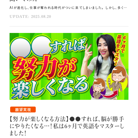
AIが進化し、仕事が奪われる時代がついに来てしまいました。 しかし、多くの人は本当に重要な「人間だけが持つ本質」を見落としています💦 今回は、AIの予測とスピリチュアルを融合して、 未来をどう生きればいいかを解き明かしていきます🎀 その方法はコレ！！ 自分に嘘をつかず、ハイヤーセルフの声に従って生きてください。 自分の波動がすべての現実を作るのです。 ひらめきと感謝でAI時代を生きることが重要です。 元動画（YouTube）：『AIで全員失業!? どんな人が生き残れるかをAIに聞いてみたら…あなたは大丈夫？（第1948回）』 AIが予測する未来 AIが進化し、仕事が奪われる時代がついに到来しました。 AIを活用して世界中のデータと過去のパターンを学習させた結果、 共通して予測している未来があります。 それは、2030年までに今ある仕事の50%以上が自動化されるということです💫 これは決して遠い未来の話ではありません。 2040年までには人間の知能を超えるAGI（汎用AI）が登場する可能性があり、 2050年には人間とAIが融合する分岐点に入ると言われています。 しかし、これらの予測は技術面だけです。 私が問いたいのは魂の進化についてです。 つまり、「AIが人間の知能を超える時、 私たちは心や魂で進化できるのか？」が今まさに問われているのです🌿 実際に私は、経営のメンターであるロジャー・ハミルトンに7年前、 「通訳や翻訳の仕事はもう機械に置き換えられる」と言われました。 2025年の今、実際にそうなりました。 まだ心のこもったメッセージ性のある温かみのある通訳は残っていますが、やがて消えていくでしょう。 AIにできない人間だけの本質 AIにもできないことがあります。 それは直感、愛、ひらめき、魂との会話、アカシックレコードとの接続、 感情の深層にある意味を理解することです💗 これらはスピリチュアルな領域であり、AIが計算できない宇宙意識の世界なのです。 例えば、あなたが涙を流す理由が過去世の記憶だったとしたら、AIはそれを計算できるでしょうか？ 最近のAIはアカシックレコードのリーディングを計算できるようになりましたが、 やはり人間のアカシックレコードのリーディングとは異なります。 だからこそ人間らしさが問われる時代です。 ハイヤーセルフと繋がり、アカシックレコードを読み取り、 宇宙と共同創造する人間だけがAIの波を使う側になれます⭐ 占星術から見ると、2025年から2026年は冥王星が水瓶座に本格移行し、 社会の構造や常識が根底から書き換えられるタイミングで、AIと精神性が融合されてきます。 2029年には、天王星が双子座入りし、情報革命・言語・AI・神経がアップグレードされていきます。 さらに、2032年には木星と冥王星が調和し、魂レベルの選別が加速します。 これらの変化が起こる2025年から2032年にかけて、 AIの支配に怯える人とAIと宇宙を味方につけて飛躍する人にはっきり分かれるのです🍀 この期間は多くの人にとって人生の転機となるでしょう。 生き残る人と淘汰される人の決定的な違い 未来に生き残る人は「嘘がない人」です🌟 すなわち、自分に嘘をつかず、ハイヤーセルフの声に従って生きて、 感情を抑圧せず表現し、言葉とエネルギーが一致している人です🪽 逆に生きづらくなる人は、表面的にはポジティブでも内心は恐れている、 お金や承認を追って本音を無視する、他人軸や被害者意識で生きている人です。 これからは外側の成功ではなく、内側の一致こそが宇宙通貨になります。 自分の波動がすべての現実を作る時代になるのです💗 AI時代に豊かさを引き寄せる新しい働き方 最後に、AI時代の新しい仕事と豊かさの鍵について見ていきます。 単純作業、分析系、言語翻訳、事務作業は、AIがすべて対応します。 しかしAIにできないこともあります。 魂からの発信、目に見えない次元と繋がるヒーリング、 創造性や愛をベースにしたコンサルティング、宇宙意識と現実創造の統合などです。 つまり内的資産が豊かな人ほど外的豊かさも引き寄せるようになります💝 AIは脳を超えますが、魂は超えられません。 だからこそ魂と繋がって自分を偽らず、宇宙を味方につけて、ひらめきと感謝で生きてください🪐 それがこれからの時代を生きる唯一の道です。 私も7年前は後ろ髪を引かれる思いでしたが、 メンターのアドバイスを真剣に受け止めて自分の未来を決めました。 通訳の仕事以上に英語教育、スピリチュアルな教育にシフトすることで、 資産6円から10億円を超える起業家として成功できました。 あなたにも無限の可能性があります🌈 AIを活用して自分の天命を明確化し、AIと宇宙の力を借りて売上を向上させ、 無限に豊かで幸せな人生を実現してくださいね！ まとめ ハイヤーセルフと繋がり、アカシックレコードを読み取りましょう。 内的資産が豊かな人ほど外的豊かさも引き寄せることができます。 魂と繋がって自分を偽らず、宇宙を味方につけましょう。
UPDATE: 2025.08.20
願望実現
【努力が楽しくなる方法】●●すれば、脳が勝手
にやりたくなる…！私は6ヶ月で英語をマスターし
ました！