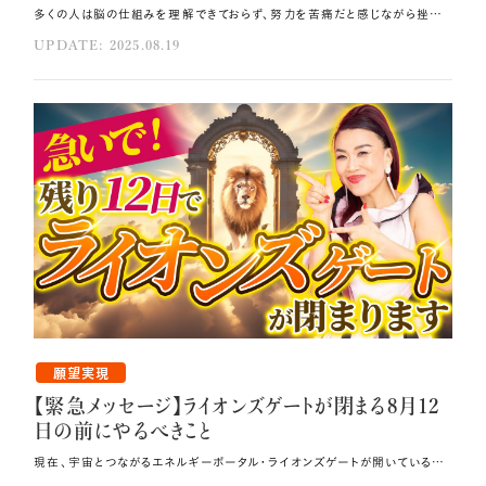
多くの人は脳の仕組みを理解できておらず、努力を苦痛だと感じながら挫折してしまいます。 そこで今回は、英語力ゼロから半年で通訳者になった経験をもとに、 努力を楽しくする脳科学的メソッドをご紹介します🍀 その方法はコレ！！ 人は宣言をすると脳が現実を合わせに行こうとし、自動的に行動を促し、宣言通りに叶えようとします。 具体的に期限を明確化することが重要です。 少しでもできたら必ず自分を褒めましょう。 元動画（YouTube）：『【努力が楽しくなる方法】⚫︎⚫︎すれば、脳が勝手にやりたくなる習慣！私は6ヶ月で英語をマスターしました！（第1946回）』 宣言で脳を味方につける 努力を楽しくする第一歩は、脳の最も重要な性質を理解することです🧠 脳は自分が指示した通りに動きます。 私は、英語力ゼロの状態で「通訳者になります」と宣言しました。 帰国子女で英語もペラペラなサークルの先輩に話した時、 「お前なんかに英語ができるか。英語も話せないじゃないか」と笑われてとても辛かったですが、 言ってしまったからにはやるしかないという状況が生まれました。 これが大きな力となるのです。 脳科学的に説明すると、人は宣言をすると脳が現実を合わせに行こうとします🌸 これは認知的不協和という心理現象で、言ったこととやっていることが一致しない時、 脳はストレスを感じます。 そのストレスを解消するため、自動的に行動を促し、宣言通りに叶えようとするのです。 効果的な宣言には3つのポイントがあります。 まず他人の前で言うこと💋 SNSや家族、友人の前で宣言してください。 2つ目は期限を明確化すること⏳ 「いつかバイリンガルになりたい」では脳は動き出しません。 脳は言葉通りに反応するため、「2026年1月まで」などと具体的に決めることが重要です。 3つ目は数値と行動をセットにすること🌿 「2026年1月までに英語を話せるようになるために毎日20分シャドーイングをします」のように 具体的にすると、脳が自動的にそれを習慣化してくれます。 脳の報酬回路でやる気を持続 脳のやる気ホルモンであるドーパミンは「達成しそうな瞬間」に分泌されます。 ダイエットで1kg痩せた時や外国人との簡単な会話が成り立った時にやる気が上がるのは、 ドーパミンの働きによるものです。 重要なのは、少しでもできたら必ず自分を褒めることです💞 例えば20分の動画学習を終えたら「よくできた」と自分に言ってあげるなどです。 さらに、やろうとしている段階で褒めることで、ドーパミンの分泌が早くなり、量も増えます。 私とディビッドは、お互いを常に褒め合います。 この習慣が、お互いの脳の報酬回路をしっかり機能させています。 こまめに自分を褒める習慣を持つことで、脳は抵抗しにくくなり、やる気が出やすくなります💫 まずは自分の脳と良い関係を築き、「やろうとしている自分」を積極的に認めることが大切です。 そうすることで、脳はより自分のために力を発揮するようになります。 3段階の目標設定でドーパミンを操る 努力を楽しくするには、短期・中期・長期の3つのレベルで目標を明確にすることが絶対に必要です❗ この設定により、達成ポイントがたくさん生まれ、ドーパミンが継続的に分泌されます。 長年英語を教えてきて分かったことは、 「英語ができるようになりたい」のように漠然とした目標で始める人はすぐに挫折するということです。 しかし「世界中に友達を100人作りたい」 「個人旅行でホテルの人とコミュニケーションを取りたい」などの 具体的な目標を持つ人は続けられます。 例えば英語学習なら、短期目標は「1日10単語覚えて5分間会話練習をする」、 中期目標は「1ヶ月で300単語覚える」、 長期目標は「半年で基本会話をマスターする」のような具合です。 「できそうな感じ」がするだけでドーパミンが分泌されます。 中期目標は短期目標の積み重ねで構いません。 1日やった瞬間にドーパミン、1ヶ月経った時にもドーパミンと、 達成ポイントをたくさん作ることで脳はドーパミン中毒になり、 達成感を求めて喜んで努力をしてくれるようになります🪽 ドーパミンのコントロールができるようになったら、 脳が自動的に働いてくれるようになりますから、成功は確実です。 RASで成功の証拠を自動収集 脳の中には証拠集め機能RAS（ラス）があります。 RASは「最近調子が良くて」と言った時に「また調子がいい」という証拠を収集し、 右肩上がりで良い状況をもたらします。 逆に「うまくいかない」と言うと、 うまくいかない証拠をどんどん集めてしまう恐ろしいシステムでもあります。 赤ちゃんが欲しいと思ったら街中の妊婦さんが目に入ったり、 プラダのバッグが欲しいと思った瞬間に街中の人がみんなプラダのバッグを 持っているように見えるのと同じです。 ここで重要なのは、達成する前から「できた、すごい、達成できた」と言って、 やろうとした瞬間に「すごい、よくやっている」と自分を褒めることです💖 そうするとRASが「よくやっているじゃないか」という証拠を集めに来てくれます。 わずかな成長にフォーカスし続け、「できている」を繰り返すことで 、脳が自動的に成功の証拠を集めてくれるようになります🎀 この仕組みを理解し、日々の小さな行動を習慣として積み重ねることで、 人生の転機となる大きな変化を生み出すことができます。 自然と成功し、バイリンガルになり、億万長者になっていくのです。 どうぞ脳の性質を活用した科学的なアプローチで努力を楽しいゲームに変え、 成功する人生を手に入れてくださいね！ まとめ 短期・中期・長期の3つのレベルで目標を明確にすることが必要です。 達成ポイントをたくさん作ることで脳はドーパミン中毒になり、達成感を求めて喜んで努力をしてくれるようになります。 達成する前から「できた、すごい、達成できた」と言って、やろうとした瞬間に「すごい、よくやっている」と自分を褒めましょう。
UPDATE: 2025.08.19
願望実現
【緊急メッセージ】ライオンズゲートが閉まる8月12
日の前にやるべきこと
現在、宇宙とつながるエネルギーポータル・ライオンズゲートが開いている真最中です。 毎年7月26日頃に始まり8月12日頃まで続くこの期間中、 宇宙から地球に高次元のエネルギーが降り注ぎます🌟 このエネルギーは人間の魂の覚醒を加速させる力を持ち、 8月8日にピークを迎えました。 特別に大きな宇宙応援が入るこの期間中、 ゲートが閉まる前にぜひやっていただきたいこと、 知っておいていただきたいことを今回は緊急メッセージとしてお伝えします💐 その方法はコレ！！ 過去・現在・未来が全部同時に「今」に存在しているという考え方に切り替えてください。 未来瞑想を通して叶えたい願望を宇宙に発注しましょう。 すでに豊かに満たされている自分を先取りして感じることで、「今、満たされている自分」を宇宙に向けて発注するのです。 元動画（YouTube）：『【緊急メッセージ】あと12日でライオンズゲートが閉まる前にやるべきことをお伝えします。（第1931回）』 古い時代の現実創造を手放す ライオンズゲートが開門し宇宙から高次元のエネルギーが降り注ぎ続けている今、 多くの方がいろいろな気づきを受け取っていることと思います。 8月12日にライオンズゲートが閉じるまでにやっておいていただきたいのは、 一言で言えば、これまでの3次元的な現実創造の方法を手放し、 12次元での現実創造の方法を身につけることです💞 3次元的な現実創造とは、 自力で努力し掴みに行く・無理やり動かす・奪う・競争する・頑張り続ける といったエネルギーの使い方で結果を出そうとする従来のやり方です。 ここから抜け出すには、まず時間の捉え方を変える必要があります。 時間とは「過去−現在−未来」といった直線的なものではなく、 過去・現在・未来が全部同時に 「今」に存在しているという考え方に切り替えてほしいのです🌿 全ての時間がこの瞬間に共存していると捉えると、AをすればBが起きるという原因と 結果の関係が必要なくなり、AがなくてもBが起きる世界へと切り替わっていきます。 ライオンズゲートが開き宇宙応援が無限に地球に降り注いでいる今、 これまで私たちを縛りつけてきた努力×労力＝成功という3次元の古い時代の方程式を手放し、 「気がついたらお金が生み出されていた」「気がついたら受け取れていた」新しい現実創造の 方法にシフトしていきましょう。 この変化こそが、あなたの人生における大きな転機となるのです。 12次元で創造して3次元で受け取る 続いて新しい現実創造の方法をお伝えします。 今この瞬間に過去も未来も同時にあることに意識を向けられるようになると、 12次元の量子力学的なエネルギーの場で創造されたものを 3次元で受け取れる理由が分かってくると思います💫 未来瞑想を通して叶えたい願望を宇宙に発注して先に12次元で創造すると、 自力で何とかしようとしなくても、宇宙の采配によって最善のタイミングと 最適な形で3次元においてことが進むようになります🌠 これが新しい現実創造の方法であり、安全に、カルマフリーに、 お金・仕事・人間関係・恋愛とどんな領域であっても 一番良いご縁がつながり続けます。 ライオンズゲートが開いている間にこの方法をマスターしていただくために、 もう少し具体的に説明しますね。 例えばお金が欲しいのであれば、豊かで満たされている自分を「今」感じてください🪽 すでに豊かに満たされている自分を先取りして感じることで、 「今、満たされている自分」を宇宙に向けて発注するのです。 「目標を達成するまで喜んではいけない」「実現していないのだから祝ってはいけない」 「実際満たされていないのだから満たされていると思ってはいけない」--- このような3次元的な考え方はもう終わりにしましょう。 理想を生きる自分を演じ切る"女優"になる もっと言えば、理想の状態を生きている自分・全てがうまくいっている自分を、 アカデミー主演女優賞を狙えるほど想像し、ひたすら演じ切ることに集中してください💋 病気になった時には、病気や痛みにフォーカスし「病気で辛い」ことを人に話すのではなく、 健康で元気に笑っている自分を先に感じ、その自分になりきってください。 理想のパートナーから愛されたいのであれば、「いいなあ、私も誰かに愛されたい」と思うのではなく、 今この場で自分がすでに愛そのものであることを感じてください。 するとその状態が12次元に打ち上げられて先に作られ、3次元で現実として受け取ることができます💗 自分を"良いこと集め磁石"にしよう ライオンズゲートが開いている今、宇宙はすごい勢いで私たちの体と過去を癒してくれており、 全ての人の心と体に良い変化が起きています。 朝ライブでお聞きしたところ、「肌が綺麗になった」「髪に艶が出た」「旦那さんが優しくしてくれた」など、 たくさんの方からライオンズゲート開門後の変化をご報告いただきました。 だからあなたも必ず変わっています。 自分の小さな良い変化にどうぞ目を向けてください👀 そうすると、脳の証拠集め機能RAS（ラス）がどんどん良い変化を探し出そうと働き始め、 良き変化が起き続ける循環が生まれます。逆に好ましくないことに意識を向けてしまうと RASはその証拠を集め始めます。 それを避けるためにも、良いところだけに意識をフォーカスするのです🌈 地球の美しさ、あなたが今生きている奇跡、自分の運の良さ、1mmの良き変化…これらを どんどんRASに伝え、ライオンズゲートが閉じるまでの残り期間、自分を"良いこと集め磁石"にし、 宇宙の大きな好転の波をしっかりと受け取り続けてください。 宇宙応援の受け取り力をアップ 宇宙とご先祖様はあなたの人生を良くするため一生懸命動いてくれています。 あなたは常に守られ、愛され、応援されているのです。 宇宙応援をさらに受け取るための秘訣は、自分が応援され、守られ、 愛されているという事実を本気で受け取ることです🌌 自分が宇宙の立場だったら、「全然応援してくれない」 「あの人はあんなに成功しているのに私は…」などと言われたら、 応援したい気持ちが薄れてきてしまいませんか？ だからこそ、どんな小さな変化・成長でも喜びを持って受け取り、感謝を積み重ねていってください。 信号が青だったことも、0.001mmの良き変化も、朝ライブにご縁してくださったことも、 全てが宇宙からの応援なのです。 この状態で理想の自分を未来瞑想して12次元に発注したら、後は宇宙に委ねるだけです🪐 宇宙采配によって最善のタイミングで実現しますので感謝して受け取りましょう。 これが新しい時代の現実創造です。 Amazonなどのウェブサービスでも、欲しいものを発注したら後は 家で待っていれば届きますよね。 欲しいものが向こうから来てくれたら、時間もエネルギーも努力も節約できます🎁 大切なのは、発注書を正しく書くことだけ。 8月12日に2025年のライオンズゲートが閉まるまでに、 ぜひこの新しい現実創造の実践に取り組んでみてくださいね。 ライオンズゲートについてもっと掘り下げて学びたい方は こちらを合わせてご覧ください⬇️ https://ogumayayoi.com/article/money/p17518/ まとめ 理想の状態を生きている自分・全てがうまくいっている自分を想像し、ひたすら演じ切ることに集中してください。 自分の小さな良い変化に目を向けましょう。 自分が応援され、守られ、愛されているという事実を本気で受け取りましょう。