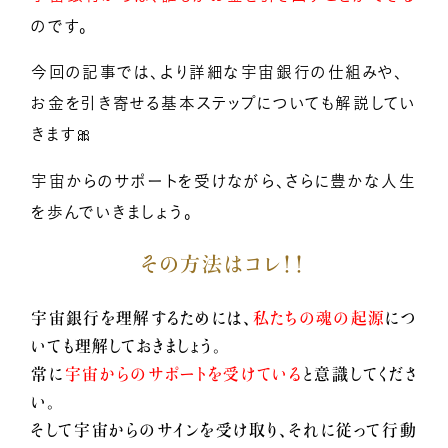
のです。
小熊弥生のご紹介
今回の記事では、より詳細な宇宙銀行の仕組みや、
お金を引き寄せる基本ステップについても解説してい
新着情報
きます🎀
宇宙からのサポートを受けながら、さらに豊かな人生
億楽®メソッドとは
を歩んでいきましょう。
その方法はコレ！！
プレスリリース一覧
宇宙銀行を理解するためには、
私たちの魂の起源
につ
いても理解しておきましょう。
億楽®ストーリー
常に
宇宙からのサポートを受けている
と意識してくださ
い。
そして宇宙からのサインを受け取り、それに従って行動