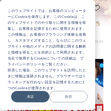
E
N
このウェブサイトでは、お客様のコンピュータ
小熊弥生公式メディアサイト
ーにCookieを保存します。このCookieは、こ
のウェブサイトでのやり取りに関する情報を収
75歳の主婦が2年で3億円を達成した本当
あなたの人生は
集し、お客様を記憶するために使用されます。
の理由👀【前編】
いつだって
変えられる！
この情報は、お客様のブラウジング体験を改善
し、カスタマイズすること、ならびにこのウェ
投稿日：2025.02.05 最終更新日：2025.02.05
その他
ブサイトや他のメディアの訪問者に関する解析
と指標を得ることを目的として利用されます。
当社で使用するCookieについての詳細は、プ
ライバシーポリシーをご覧ください。
記事検索
拒否した場合、このウェブサイトを訪問したと
きに情報は追跡されません。ブラウザーではト
ラッキングを行わない設定を記憶するために1
人気記事一覧
つのCookieが使用されます。
承諾
拒否