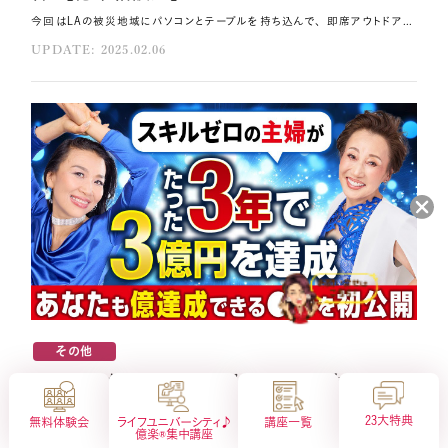
今回はLAの被災地域にパソコンとテーブルを持ち込んで、 即席アウトドアライブでお送りいたします。 自宅から車で15分ほどの場所なのですが、本当に何もなくなってしまった衝撃的な風景が広がっています。 この状況を見ていると、自分と家族が命を落とさずに今ここで生きていられることへの感謝が 湧きあがってきます🌈 ぜひ動画アーカイブでこの感謝の念を感じてもらえたらと思います。 さて、今回は大好評の億楽®相談室をお届けします。 私だけではなく、ツインレイであり元大手銀行幹部のデイビッドと一緒にお答えしていく 超スペシャルバージョンとなっておりますので、ぜひ最後までご覧ください💕 その方法はコレ！！ クリアリングを進め、自分の本当に欲しいものを理解してください。 自分が出したものが返ってくるので、自分を大切にすることが重要です。 「私は私を信じる」「私は私を愛す」と、大きい声でインカンテーションしましょう。 元動画（YouTube）：『あなたの2025年の運命を変える答えがココに🔮日本人女社長とアメリカ人銀行元幹部がお答え‼️日米の叡智を結集した人生相談✨【億楽相談室】（第1750回）』 弥生先生とデイビッドさんの関係性を見て素敵だと思うものの、自分にパートナーがいるイメージが全く持てず、欲しいとも思わない私にもツインレイは。るんでしょうか？（めるんさん/大阪府/39歳） ▼小熊 答えは「YES」です。 ツインレイというのは、欲しいか欲しくないかに関わらず、 もともとワンネスという１つの大きな魂だった状態から分割されたことによってできるものです💕 私とデイビッドも、元は同じ１つの魂だったことを非常によく感じます。 ごく稀に、すでに統合が終わっていて分離していない魂もありますが、 その場合はお釈迦様のような領域になっているので、このような質問が出てくるということは、 めるんさんにもツインレイはいるということです。 欲しいと思わないということは、ご自身の中で蓋をしている可能性もありますし、 自分の本当に欲しいものがまだ分かっていない可能性もあります💦 私たちの関係を「素敵」と思うのであれば、あなたも同じようにそれを得ることはできるのですから、 ぜひクリアリングを進めてみてくださいね。 日本とアメリカで年の差遠距離恋愛をしています。彼をツインレイだと信じる気持ちと、別れた方がお互いのためにいいのかなという両方の気持ちがあります。こんな苦しい相手はツインレイではないのでしょうか（まるさん/東京都/35歳） ▼デイビッド 自分自身の心が開いていないとツインレイに出会うことはできないので、 まずは自分の中の整理をするのが大切なのではないでしょうか🍀 ▼小熊 歳の差遠距離恋愛であることが苦しいのではなく、 本当の願望が自分の中で明確になっていないからそれが打ち上がっていないということだと思います💧 ですので、今の苦しい状態について、それが何なのか、 そしてどうなりたいのかを書き出していくと、必ずそちらへシフトするようになります。 そして、やはり自分が出したものが返ってくるので、 自分自身を大切にした時に、相手にも大切にしてもらえるようになります🎁 この2つの対策を取ってもらえたらと思います。 結婚に迷いを感じつつ結婚し、1ヶ月が経ちました。赤ちゃんが生まれるのに泣いてばかりで、旦那さんを見ると辛くて苦しくなります。自分認めや褒めを頑張っていますが、どうしてこう感じるのでしょうか？（エメラルドさん/神奈川県/32歳） ▼デイビッド 泣いてばかりとのことですが、妊娠中ですから、ホルモンのバランスの影響もあると思います。 それを認識して、自分がどんな状態になっているのかを理解することができれば、 旦那さんに対する怒りを感じにくくなると思います🌸 ▼小熊 私からのアドバイスとしては、迷った末にでも結婚することを決めたのはご自身なので、 旦那さんが生きてくださっていること、そして赤ちゃんが生まれることが当たり前ではなく、 ありがたいことなのだと理解してください。 自分自身の状況に対して、当たり前をゼロにして感謝するということを しっかりやっていただくことをおすすめします💖 初めての集中講座で小さな引き寄せができるようになりました。これからもっと大きな引き寄せを達成するためのコツについてアドバイスをお願いします（ケリーさん/愛知県/47歳） ▼デイビッド まずは、小さな引き寄せを本当に感謝してください⭐ 感謝をすることが重要です。 その感謝をすることによって、より大きな引き寄せができる扉を開けてくれることになります💐 ▼小熊 本当にそうだと思います。 私もデイビッドに色々なことをしてもらっていますが、それを「ありがとう」と喜ぶと、 デイビッドはもっとやってくれるわけですよ。 喜んでくれる人に「もっと尽くそう」と思うのは神様も同じですから、 多くのサポートを得たいのであれば、喜ぶ力が重要です✨ 借金を返済したいのに、収入が入ると悩み解決に使ってしまい、一向に借金が減りません。メンタルやビジネス講座、パーソナルジムなどに投資して、10年も自転車操業から抜け出せずにいます（みっちゃんさん/東京都/38歳） ▼デイビッド しっかりとプランニングしていくことが大切です📝 目標達成したらお祝いをしていただきたいですが、それにお金を使いすぎないようにしてください。 ▼小熊 私も同じ回答で、きちんとプランニングすることが第一だと思います。 私も借金返済に追われたことがありますが、収入のうちのいくらを自動的に返済額に充てる、 ということを必ずやってください。 あとは、収入よりも多く使うという習慣は良くありません。 自分の収入に応じて、何にいくら使っていくのかをしっかりプラン立ててください❗ 自己投資しているということですが、 ビジネス講座に通わなくても今はYouTubeなどでいくらでも勉強できますし、 わざわざパーソナルジムに行かなくても自分でトレーニングすることはできますよね。 それらを整理することで、借金返済に充てることができますから、しっかり管理してください。 出費をおさえても、楽しみながら生活する方法はいくらでもあります。 お金をかけて何かをやっていくことよりも、今の状況を楽しんでいくべきです💓 そして、ビジネスチャンスも見逃さないようにしましょう。 どんな状況だったとしても、できることはたくさんありますから、 自分の持っているもので何が貢献できるのかを、拡大していってください。 そうすればすぐに自転車操業から抜け出せます。 何の仕事をしても長続きせず、仕事先ですぐ逃げたくなるのでしんどいです。どのように考え方を変えればいいのか、思考の癖なのか、すぐ自分を責めてしまいます（ひろみさん/埼玉県/58歳） ▼小熊 今回のLAの火災のように、住んでいる家が一瞬にして瓦礫の山になってしまうことだってあり得るわけです。 そう考えると、仕事があるというだけでもありがたいじゃないですか。 そこが理解できていれば、「長続きしない」ことにはならないと思います。 恵まれた日常の中で、その感謝をしっかりと感じていただけたならば、 「逃げたいなんて言っている場合じゃない」というところに行けると同時に、 自分を責めることもなくなります💫 2度の離婚を経験し、今は1人暮らしをしています。17歳からずっと家事をしてきたからか、いつも色々やらなきゃ精神から抜け出せずにいます（ケイコさん/千葉県/55歳） ▼小熊 「何かしなきゃ」というのは全然悪くないと思います。 いつも「家を綺麗にしよう」とか「片づけよう」とか思えるのは素敵なことじゃないですか。 ですから、その「やらなきゃ」というのを書き出して、 Googleカレンダーに時間ごとにスケジュールを入れていって、 同じように休みの時間も入れてあげるのがいいと思います⏰ それをやると、やらなきゃいけないことも全部カレンダーの中に整理されているので、 「〇〇しなきゃいけない」とか「やり忘れていないかな」と考えることから解放され、 今にフォーカスできるようになるので、非常におすすめです。 4年間、娘家族と同居して支え合いながら、できる範囲で自分の時間も作ってきました。これからの人生で何かを成し遂げたいですが、一歩を踏み出せずにいます（なもみさん/神奈川県/66歳） ▼小熊 このエネルギー、すごく素敵ですよね。 同居して支え合える、そんな素敵な家族を作れたということが、 すでにあなたの成し遂げたことだと思います。 そして「支え合う」という言葉が普通に出てくる自分自身を褒めてあげて、 「すでに成し遂げている」という自信を持ってください💎 その自信があると「これをやってみたい」ということが出てくると思います。 「何かを成し遂げたい」と言ってしまうと、 「成し遂げられなかった」というエネルギーで落ち込んでしまうし、難しくなってしまいます。 そうではなく、「すでに毎日私は成し遂げていて、 そして世界平和に向かって1歩ずつだけど毎日進んでいる」と認めてあげてください。 瞑想中や講座受講中に、つい違うことを考えてしまう癖があります。何かのワードから連想されることに次々と意識がいってしまい、気がつくと話を聞きそびれてしましまいます。どうしたらこの癖を治せますか？（ななさん/愛知県/50歳） ▼小熊 無意識が満足していない状態だと、どうしても集中できません。 空腹時にスーパーに行って買いすぎてしまった経験はありませんか？ それと同じで、満たされていない状態だと、「あれも、これも」と、 ちょっとした刺激で意識が逸れていってしまうのです。 ですので、シックスヒューマンニーズを自分で満たしてあげましょう🌿 自分を安心させ、毎日色々な変化を与えて楽しませ、自分が特別であることを認め、 心から愛し抜き、1mmの成長を見逃さずに喜んであげましょう。 そして自分が生きているだけで、周りの人々に貢献できていることを理解してください。 こうして自分が満たされた状態なることで、集中できるようになるはずです🪻 両親の他界後も、中学時代のアルコール依存症の父の思い出が辛いです。母の苦しみを思い出し「母より幸せになっていけない」という思いを「私は幸せになっていい」と変えたいです（アンジェリーナさん/沖縄県） ▼小熊 ご両親が他界されているということは、その時の記憶はあなたにしかないわけですから、 その記憶はいくらでも書き換えていいのです🖊 その中学時代の思い出の中にも、よく探してみれば、1個くらいはいいものがありませんか？ 私の父もアルコール依存症でしたが、 小さい頃に海で溺れそうになったのを助けてもらった思い出があります。 「嫌だな」という思い出がたくさんある相手だとしても、「良いところもある」と思えるのであれば、 そちらを膨らませていけばいいと思います🎈 もしくは、「実はお父さんはアルコール依存症ではなかった」と書き換えることも可能です。 パラレルワールドではそういう世界も本当にあったわけですからね。 また、苦しかった時代があるからこそ、今があるわけですから、 幸せな自分をもっと描いていっていただければと思います。 全部が苦しかったわけではないということを思い出し、 「私は幸せになっていい」ということを自分の中に入れていってあげてください。 心の支えだった父が急逝してから、ライフワークや仕事へのやる気がなくなり、ワクワクのない毎日になってしまいました。人生のステージが変わったのでしょうか？両親や自分への感謝が足りないのでしょうか？（けいこさん/東京都/56歳） ▼デイビッド この地球で生きている限り、親の死というのは誰もが避けられないことですから、 悲しみにどう対応していくのかはみんなが通る道です。 苦しいのは、それだけお父さんを愛していたということですから、それは素敵なことです。 ですから『何を感謝できるのかな』と考えていくことはできると思います🌼 ▼小熊 私もそう思います 「感謝が足りない」と自分を責めてしまうのではなく、 「私はそのくらいお父さんを愛していたんだ」という方向に行ってください。 肉体を離れた後の魂は、ずっと私たちを応援してくださっていますから、 お父様もあなたのことを応援してくださっています。 それを信じて、感謝の気持ちを持ち続けてください💗 悲しんでしまうと波動が変わって、お父様とのコミュニケーションができなくなってしまいますから、 応援してくださっているということを受け入れましょう。 お父様の好きな食べ物をお供えすると、お父様は食べる行為自体はできませんが、 それを見て思い出すことができますから、そういう方法でたくさんコミュニケーションを取ってください。 国際結婚が突然決まりイタリアへ移住したので、実家にたくさん私物を残した状態です。遠く離れているとはいえ、残してきたもののエネルギーは今の自分にも響いてしまうのでしょうか？（みらいさん/イタリア/36歳） ▼小熊 もちろん日本に帰れる時に処分していただくのもいいと思いますが、もし難しいのであれば、 まずはイタリアの今住んでいる家を片付けることと、 実家にあるものに対して感謝を送ってあげてください💝 感謝を送ることにより、その私物の素粒子も落ち着いてくるので、 ゾンビのようにあなたの足を引っ張ることもなくなります。 自分の声より、他者からの褒め言葉やきつい言葉が大きく響いてしまいます。これを逆転させていくのが本当のセルフラブだと思うのですが、自分の声を強く信じるために何をすればいいですか？（かすみさん/福岡県/24歳） ▼小熊 これは素晴らしい質問ですね。 まず、私たちは社会の中で他人軸で生きてきたことで、 他者の声の方が大きく響くようにデフォルト設定されているので、仕方ないことです。 ですので、「私は私を信じる」「私は私を愛す」と、 それ以上に大きい声でインカンテーションしてあげてください💞 潜在意識がそれを受け入れると、周りのネガティブな声は聞こえなくなります。 自分の中にあるものが出てくるだけなので、自分の中さえ綺麗に掃除してしまえば、 それ自体がなくなるのです。 ですので、本当に大きい声でのインカンテーションをやってあげてください。 理想の未来がビジュアル化できず不安です。コツを教えてください（ゆっきーさん/京都府/50歳） ▼デイビッド ビジュアライゼーションを強化する秘訣として、会話をリハーサルするかのように、 自分の未来を描くといいですよ🍀 ▼小熊 会話の展開を自分の頭の中でリハーサルする感じですね。 頭の中で先にその会話を練習しているということなので、 それが結果としてビジュアライゼーションになるわけです。 これは先程の収支のプランニングの話とも繋がってきますね。 計画を立てる時というのは、未来のことを考えることになりますから、 これは必ずやっていただきたいです。 本当に欲しい未来を、1mmの妥協もないように書き出してみてください📝 その書き出す時に、今の自分の人生で不満なところ、 もっと良くなれるところは何なのかを書き出してあげると、 「こうなったら嬉しい」ということが自分の中でも分かるようになります。 地球の自然の美しさを愛し、それを仕事にしたいと夢見ていましたが、無謀だと心を閉ざしていました。しかし、宇宙のシナリオを信じ、今は自分の声に正直に打ち上げています。段階的に目標を設定すべきでしょうか？（あねさん/東京都/23歳） ▼小熊 はい、そうしてください。 毎日、日常の中で億楽®メソッドを丁寧にやっていただくと、必ずその夢は叶います🌟 ですので、段階的に目標を設定すべきです。 本日は以上になります。 いかがでしたか？ みなさんも自分を整えて宇宙やご先祖様からのサポートをしっかりと受け取り、 理想を引き寄せてくださいね。 まとめ 自分がどんな状態になっているのかを理解し、当たり前をゼロにして感謝しましょう。 シックスヒューマンニーズを自分で満たしてあげましょう。 本当に欲しい未来を、1mmの妥協もないように書き出してください。
UPDATE: 2025.02.06
会社概要
特定商取引法に基づく表示
プライバシーポリシー
サイトマップ
その他
75歳の主婦が2年で3億円を達成した本当の理
由👀【後編】
23大特典
無料体験会
ライフユニバーシティ♪
講座一覧
億楽®︎集中講座
本編は、億楽®メソッドで人生激変させた 佐藤仁六子さんとの対談の後編となりますので、 早速以下よりご確認ください。 なお、 75歳の主婦が2年で3億円を達成した本当の理由👀【前編】 をまだご確認いただいていない場合は、先にそちらから読んでいってくださいね😉 その方法はコレ！！ アドバイスを受けたら素直に全力でやりきりましょう。 波動を落とさないことが一番大事です。 自分の設定を変更するだけで、たくさんの方を救い、成果を出すことができます。 元動画（YouTube）：『【神回】75歳の主婦が2年で3億円を達成した本当の理由を初公開👀✨誰でも簡単にできる宇宙1の〇〇であなたもすぐに億達成‼️再現性ありすぎるので要注意🚨 （第1749回）』 量子力学的な展開でさらなる奇跡を！ ≪小熊≫ さて、そこからまたさらにすごい奇跡が続いたのですよね？ ≪佐藤≫ はい、億楽®ライフコーチ講座が終了した後は、エリートクラブに入らせていただきました。 すぐに朝ライブ登壇という機会をいただけて、スライドの作り方もわからない状態から、 色々な方に助けていただいて、何とかグルコンを始めるところまで辿り着きましたね。 本当にたくさんの方との良縁に助けられてここまで来られています。 ≪小熊≫ その良縁を引き寄せることができたのは、 仁六子さんのこれまでの37年間の予防医療の中で 徳を積んでいただいていたからこそだと思います🌼 グルコンをやってみてどうでしたか？ ≪佐藤≫ 予防医療をやっていた頃は「伴走」という感じでやっていたのですが、 小熊弥生先生から「伴走は人力だからダメ！量子力学的にやりなさい」というお言葉をいただきました。 初めは意味が分からなかったのですが、 とにかく「量子力学的に」と唱えながら実際にグルコンをやってみたら、 だんだん来られる方の心が読めるようになる感覚がありました。 これもやはり教えていただいたことを全部やってきたからだと思います🌟 ≪小熊≫ これはぜひみなさんに学んでいただきたいところですね。 人力で長年頑張っていたのに、「量子力学で」というアドバイスを受けたら 「はい！そっちに切り替えます！」と全力でやりきる、 ここが仁六子さんのすごいところなのですよね❗ だからこそすぐに結果が出せたのです。 ≪佐藤≫ ありがとうございます。 小熊弥生先生から「波動が落ちるとこ行ってどうするの」と言われて以来、 波動を落とさないということを一番大事にしてきました🍀 どうやってそれをやってこられたかというと、朝ライブのおかげです。 生きていると毎日色々なことが起こりますが、毎朝この朝ライブをやってくださっているおかげで、 リセットして元に戻れるのですよね。 そういう場を提供してくださっていることに本当に感謝です。 それから、同期の方々の活躍を見ることも非常に励みになっています。 この仲間とのコミュニティも本当に大事だと思っています。 「違和感体験」で得た更なる飛躍 ≪小熊≫ でも、そんな仁六子さんにも違和感体験があったこともあるのですよね。 ≪佐藤≫ はい、あれは2022年8月のことでした。 ある生徒さんから「できないじゃない！」と言われ、それに引きずられた方も2，3人いたのです。 目のくらむような衝撃でした。 しかし、「宇宙は私に何を気づかせたいのだろう」と内観しまくり、 ちょうどその時に小熊弥生先生の朝ライブ登壇の機会をいただけて、 そこで初めて千年ビジョンの話を聞かせていただき、衝撃を受けました💥 私自身が「貧困撲滅」を掲げて、 「底辺の人たち」という設定を自分でしていたのだということに気づいたのです。 そこから「アセンションリーダーのさらなる育成」というように設定を変えました。 すると、当時出していた無料グルコンの募集に、 なんと一晩で222人というエンジェルナンバーの応募がきて、さらに翌日には300人超えになったのです。 宇宙ってすごい、宇宙を伝えてくださっている小熊弥生先生って本当にすごい！と実感しました。 そして、その後もまた次の次元上昇のための違和感体験があったので、 一人で静かに内観するため、無人島に4泊5日で行きました。 そして帰ってきた私に小熊弥生先生はこんな話をしてくださったのです。 「信じた道を歩いていても、ある時目の前に大きな大きな岩に突き当たる時がある。 それを乗り越えなければその先には行けない。 大概の人はそこで逃げてしまう。 そこに上からカゴが降りてきても、そのカゴは細い細い蜘蛛の糸でしか釣られていないから、 また多くの人はそこで諦めてしまう。 でも勇気を出してそのカゴに乗らないと先には進めない」 それで私は勇気を出し、疑う気持ちをかなぐり捨てて、カゴに乗りました。 するとスルスルッと上がっていくことができたのです。 小熊弥生先生を信じ、宇宙を信じ、そして自分を信じて駆け抜けてきた3年間でした🌈 自身に眠る95％のポテンシャルを覚醒させる ≪小熊≫ 仁六子さん、ありがとうございます。 ご自身の中の壁を見事に乗り越え、たくさんの方を救い、すごい成果を出されているのですよね。 ≪佐藤≫ はい、「アセンションリーダーの方たちの育成」と設定変更をしたら、本当に来られる方が変わって、 短期間で7桁達成者が14名も出ました。 「本当に自分の設定だけだったんだ」と気づかせていただきました💝 ≪小熊≫ 本当に素晴らしいです。 仁六子さんが実践されたことは、私がいつもみなさんにお伝えしていることそのままなのですが、 やっぱりどこかで「それは小熊弥生さんだからできたんでしょ」というように 感じていらっしゃる方もいると思うのです。 ぜひ今日はみなさんに「本気でやったらこれだけ受け取れるんだ」と腑に落としていただき、 仁六子さんの話を自分事にしてもらえたらと思います💫 多くの人は自分のポテンシャルの5%しか発揮できていないと言われています。 つまり、みなさんの中には95%の可能性がまだ眠っているのです🎁 その95%を宇宙スピードで覚醒させ、あなただけのリーダーシップを発揮していってくださいね。 仁六子さん、今日は本当に貴重なお話をありがとうございました！ まとめ 違和感体験があったら、「宇宙は私に何を気づかせたいのだろう」と内観しましょう。 宇宙を信じ、自分を信じることが大切です。 自分の中の壁を乗り越え、本気でやることで、2年で3億円を達成することができると腑に落としてください。