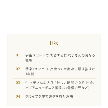
一般の方のお問い合わせ
講座卒業生の喜びの声
メディア関係者お問い合わせ
目次
宇宙スピードで成功する仁六子さんの更なる
SNSのご案内
挑戦
億楽®メソッドに出会って宇宙速で駆け抜けた
3年間
企業・経営者向け研修のご案内
仁六子さんの人生（厳しい昭和の女性社会、
パプアニューギニア派遣、お母様の死など）
朝ライブを観て確信を得た理由
引き寄せレポート