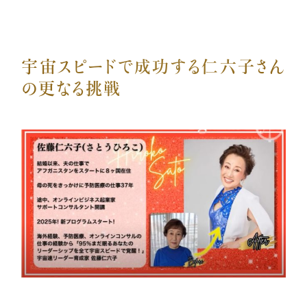
メンバー募集
宇宙スピードで成功する仁六子さん
の更なる挑戦
億楽®マインド
マスターコーチ認定者一覧