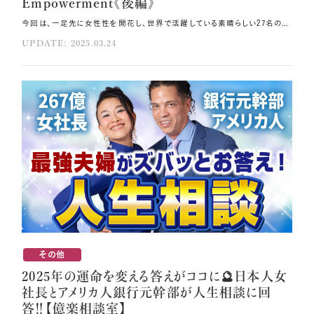
Empowerment《後編》
今回は、一足先に女性性を開花し、世界で活躍している素晴らしい
UPDATE: 2025.03.24
その他
2025年の運命を変える答えがココに🔮日本人女
社長とアメリカ人銀行元幹部が人生相談に回
答‼️【億楽相談室】