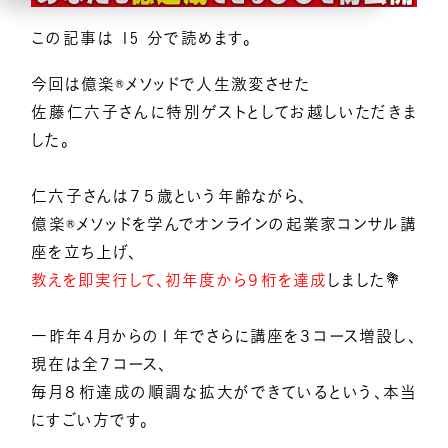
この記事は 15 分で読めます。
億楽
当たり前ゼロ感謝®
360度許し
天命
地上天国
お悩みテーマ
今回は億楽®メソッドで人生激変させた
佐藤仁六子さんに特別ゲストとしてお越しいただきま
オンライン講座一覧
した。
億楽®集中講座
仁六子さんは７５歳という年齢ながら、
億楽®メソッドを学んでオンラインの起業家コンサル講
座を立ち上げ、
イベントギャラリー
教えを即実行して、初年度から９桁を達成
しました💐
YouTubeで毎日億楽®ライブ配信中！
一昨年４月からの１年でさらに講座を３コース増設し、
現在は全７コース、
毎月８桁達成の順調な拡大ができているという、本当
にすごい方です。