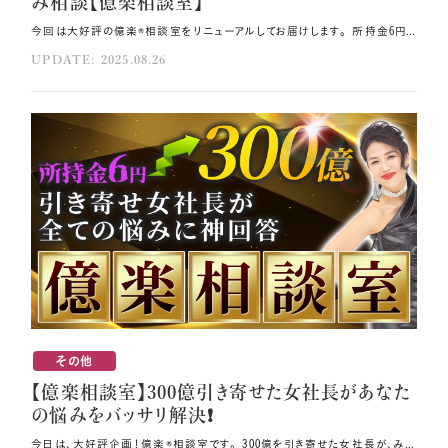
み相談【億楽相談室】
今回は大好評の億楽®相談室をリニューアルしてお届けします。 所持金6円からスタートして年商12億へ、そして受講生3000人に年商300億を 引き寄せさせた私が、みなさんの悩みに直接お答えしていきます。 億を引き寄せるための神アドバイス、成功と幸せの秘訣を見逃さないよう、 ぜひ最後までご覧ください💐 その方法はコレ！！ 「魂の経験」こそが無限の豊かさであり、経験をさせてもらって「本当にありがとう」と感謝しているからこそ、次の引き寄せにつながります。 パートナーとお互いへの深い感謝の習慣があるからこそ、仲睦まじく問題解決していけるようになります。 しっかり目標やモチベーションを持ち、1mmの成長を褒めてください。 元動画（YouTube）：『億を引き寄せる”神アドバイス！10億資産家のお悩み相談【億楽相談室】 （第1952回）』 弥生先生は数字では語れない富をどんな風に受け取っていますか？（ルミエール麻優様：魂プロフィールクリエイター） 🔵ご質問 宝石や土地など、これまでの魂に響いた支払いは軽く1億を超えています。 一見損失のように見えたそれらが、今では一生遊んで暮らせる魂の富に繋がっているのを 実感しています💰 弥生先生は数字では語れない富をどんな風に受け取っていますか？ （ルミエール麻優様：魂プロフィールクリエイター） ⭕️ご回答 本当におっしゃる通りで、私も支出で言ったら1億どころではないですね。 税金だけで3～4億ぐらいかかっています。 でも、ではそれが損なのかと考えてみると、私は日本という国のおかげで、 小さい存在からここまで大きい存在と変貌できたわけです。 1着100万円の衣装を購入したり、1部屋150万円の部屋でイベントを開催したりしていますが、 こういったことは今私にお金として返ってきていなかったとしても、 ありがたい私の魂の経験になっています。 この「魂の経験」こそが無限の豊かさであり、 経験をさせてもらって「本当にありがとう」と感謝しているからこそ、 これだけたくさんの引き寄せをし続けられているわけです💞 だから、損失ではなく、財産でしかないと考えています。 この肉体もお金も、死後の世界には持っていけませんが、 魂に刻まれた豊かさだけは持ち帰ることができるのです。 ですので、無限大の力を維持し続けて、素晴らしい結果を作り続けていただけたらと思います🌈 咄嗟に周波数の低い感情になってしまいそうになった場合に、瞬時に立て直す方法を教えてください（MIKIYO様：日本コロムビアレコード演歌歌手） 🔵ご質問 日常で思わず周波数の低い感情になってしまったり、 また言葉を発してしまいそうになったりした場合に、 瞬時に立て直す弥生先生がよく使う方法を教えてください💦 日々の瞑想や内観はもちろんですが、秒で気づきや周波数を保つ軌道修正方法やコツなどが ありましたら聞きたいです（MIKIYO様：日本コロムビアレコード演歌歌手） ⭕️ご回答 私が一番よく使うのは「弥生ちゃん、生きてるじゃない」という言葉です💗 最近は、朝起きた瞬間に 「今日も生きててよかったね、弥生ちゃん、おめでとう！」と心から喜んでいます。 もちろん、日常の中で嫌なことを言われることもありますが、 その瞬間に「でも生きてるじゃん」と考えます。 デイビッドと喧嘩しそうな時も、デイビッドが死んでしまったり、 怪我で体の一部を失ったりすることを考えたら、 「生きていてくれるだけでいいや」という気持ちになります。 昔だったら喧嘩になってしまっていたようなところでも、 お互いへの深い感謝の習慣があるからこそ、仲睦まじく問題解決していけるようになりました💕 この感謝がやはり大切だと思います。 もっと自分自身の器を広げていくために必要なアドバイスをいただけましたら幸いです（co co.様：Beauty Architect） 🔵ご質問 最近、もっと自分自身の器を広げていきたいという思いが湧き上がってきています。 あらゆる意味でさらに深く大きく成長していくために、先生から今の私に見えること、 必要なアドバイスをいただけましたら幸いです。（co co.様：Beauty Architect） ⭕️ご回答 co co.さんは以前のお写真と比べても本当に別人のようになられましたが、 自分の美しさ、自分の成長を喜んであげるということが、一番器を大きくしてくれると思います。 私もずっとそうだったのですが、人は、自分がどれぐらい成長しているのか、なかなか自覚できません。 自分の普段の生活は変わらず同じことをしているだけなのに、引き寄せ総額が変わったり、 周りの人の対応が変わったり、自分の見た目が変わったりするわけです。 久しぶりに会う親戚の子供の成長はよく分かるのに、 毎日見ている自分の子供の成長は分かりにくくなってしまうのと同じですね。 ですので、以前の写真を見たり、「私はこれだけ引き寄せたのよ」と総額を言ってあげたりして、 「本当によく頑張った」と自分で認めてあげることが一番大事だと思います💎 他人から褒められたらやはり嬉しくはなりますが、そこに乗っからずに、 「もう自分はこれだけやってきたのだから、もう外側の承認はいらない」というところまで いけるのが大事です。 自分と深く繋がることが、一番自分の器を大きくしてくれます。 そして、自分の器を大きくしてくれるのは自分自身です。 他人に見える現象は全部自分の中にあるので、 自分の魂の中を一流ホテルのスイートルームのように綺麗に整え続けましょう。 瞑想の中で「こうなりたい」とビジュアライゼーションするのも大切ですが、 それ以上に「自分は一体どれぐらい素敵なの？」ということを、 外側に衛星を飛ばしてそこから自分を見下ろすかのように見てあげてください🪽 そうすると「私、あそこからここまで来たんじゃん」「本当によくやったよ」と 自分の素晴らしさを見ることができますから、 「これだけ素敵に輝けるようになったって、すごいことだよ！」と自分に言ってあげましょう。 自分の周波を上げ続け、自分の魂の姿を宇宙儀式の中でも見てあげてくださいね。 次のステージに向けて意識すべき心構えや日々心がけるあり方、意識の使い方、エネルギーの保ち方について導いていただけましたら幸いです（森山楊子様：「馬と魂の対話」主宰） 🔵ご質問 「馬と魂の対話」というセッションを通じ、意識と愛を広げ、世界平和に貢献する 光のリーダーの1人として歩んでいきたいです。 次のステージに向けて意識すべき心構えや日々心がけるあり方、意識の使い方、 エネルギーの保ち方について、弥生先生の光の視点から 導いていただけましたら幸いです。（森山楊子様：「馬と魂の対話」主宰） ⭕️ご回答 「まさにそのステージに歩めている」ということを認めてあげることかなと思います。 「セッションを有名な方やたくさんの方にご受講いただいたら歩んでいると自覚する」という 設定してしまうことが多いのですが、その前に自分がやっていないと、それが来ないのです。 なので「私は馬と魂の対話のセッションプロバイダーです」 「そういうセッションをたくさんの方にお届けしています」ということを 宇宙儀式として打ち上げましょう。 そして、少しでも興味を持ってくださった方に、モニターでもいいからご受講いただき、 その動画をInstagramやYouTubeにあげることもできますし、 まだそういうことをやれていないのであれば、馬の動画や魂の覚醒の画像を組み合わせて 「これが私がやりたいことです」とSNSで発信していくのもいいと思います。 自分が馬と魂の対話をしている様子を動画に撮って、それを投稿するというのもいいですよね。 馬関係のスピリチュアルリーダーの方は世界中にたくさんいますから、 その人たちと繋がっていくことを大国主命様にお願いしていくと、 良いご縁を繋いでくれると思いますので、 ぜひそれも宇宙儀式の未来瞑想としてやってあげてください🪐 英語教室を32年続け、今は動物たちと心で通じ合う世界に惹かれています。この2つの軸をどんな形でビジネスとして昇華していけるのか伺いたいです（谷田部恵子様：英語講師×動物と人を結ぶ心の通訳者） 🔵ご質問 英語教室を32年続け、言葉を通して人と心を通わせてきました。 そして今、動物たちと心で通じ合う世界に惹かれ、動物と人との架け橋になる使命を感じています🌸 この2つの軸が交わる私の魂の本質とは何なのか、どんな形でビジネスとして昇華していけるのか、 弥生先生に伺いたいです。（谷田部恵子様：英語講師×動物と人を結ぶ心の通訳者） ⭕️ご回答 今ペットを飼っている世界の人口はとても多いです。 ペットを飼うこと自体が、とても大きな人間の心の支えになっているのですよね❗ さらに動物園やサファリパークや水族館に行かれる方の数を考えてみると、 人間がどれだけ動物に助けられているのかを感じることができ、 動物と人との架け橋が大きな使命であることはよく分かると思います。 今すぐできることとしては、英語教室にペットも一緒に連れて来られる形にして、 「ペットのしつけを英語でやってワンちゃんをバイリンガル化しましょう」というように、 楽しくやってみるのもいいと思います。 もう1つは、大人向けの英語のクラスなら、動物の映像などを教材として使い、 動物に対しての理解を深められる英語教室というのを謳っていくのもいいと思います。 ソーシャルメディアでも動物の人気は高いので、 ワンちゃんを主人公にして英語レッスンをするアカウントを作るということもできそうです🌼 あとは、長期的にできそうなこととしては、外国人でペットの教育をしている方と協力して、 一緒にオンラインのイベントを開くのもいいと思います。 私のコミュニティの中にも動物関係の取り組みをされている方もいますから、 みんなで一緒に「地球上の動物たちに感謝を伝える場」みたいな感じでフェスを開催する等、 いろいろな形ができると思います。 ぜひチャットGPT等も活用して、自分が一番ワクワクするものをやっていってくださいね🎁 全国通訳案内士の取得を目指す人、英語の実力はあるのに諦めた人を支援する効果的な方法（櫻井篤様：全国通訳案内士） 🔵ご質問 「全国通訳案内士受かるナビ」のモニターを始めたけれど、結果が出せていません。 受講生が途中で諦めてしまうためです。 受講生がモチベーションを維持して結果を出していくためのアドバイスをお願いします。 （櫻井篤様：全国通訳案内士） ⭕️ご回答 ご自身はここまで諦めずに続けてこられた理由は何だと思いますか？ 私が大事だと思うのは、しっかり目標やモチベーションを持つことと、1mmの成長を褒めること、 そしてそれを実際の10倍ぐらいの大きさで褒めることだと思います。 やめたくなる理由というのは日常の中でいくらでも出てきます。 なので、こちらが先手必勝で「絶対できる、絶対大丈夫」を入れてあげるのです。 誰にでも奇跡を作る可能性があるのですから、受講生のみなさんの顔を思い出して、 まずはあなた自身が「彼らも絶対できる」と100億倍の確信を持ってみてください。 そして、それをメッセージとして送ってあげましょう。 「自分は奇跡を作れる」という事実に気づいてさえくれれば、誰でも奇跡を作ることができます。 そのことを、あなた自身が諦めずに本気で信じてあげてください。 いかがでしたか？ 他の人の質問に対する回答を聞いているうちに「確かに」「なるほど」と思った方、 それが人間が一番学ぶ時なので、ぜひそれを自分の中にあてはめていってください✨ 他人事だと思わず、今日受け取った宇宙からのメッセージだと解釈して、 どんどん自分の人生の好転に役立ててくださいね。 まとめ 「本当によく頑張った」と自分で認めてあげることが一番大事です。 良いご縁を繋いでくれると思いますので、ぜひ宇宙儀式の未来瞑想をやりましょう。 チャットGPT等も活用して、自分が一番ワクワクするものをやりましょう。
UPDATE: 2025.08.26
その他
【億楽相談室】300億引き寄せた女社長があなた
の悩みをバッサリ解決❗️
今日は、大好評企画！億楽®相談室です。 300億を引き寄せた女社長が、みなさんのお悩みやモヤモヤをバッサリ解決しちゃいます。 一歩踏み出すだけで、現実が大きく動き出しますので、ぜひ最後までご覧ください💐 その方法はコレ！！ 優先順位を下げたとしても、ずっと継続できる仕組みを作っていく努力をすればいいのです。 安心して高速で変わっていく道に乗り続け、一番ワクワクする選択をし続けてください。 理想の世界が作られていることを信じ、感謝しましょう。 元動画（YouTube）：『300億引き寄せた女社長があなたの悩みをバッサリ解決❗️【億楽相談室】（第1893回）』 【相談①】順調なのに、ふと後戻りしている自分に気づく瞬間があります。どうすれば流れに乗り続け、後戻りせずに進み続けられるのでしょうか？（速通訳起業講座4期 北村麻衣様） ▼回答 人間は何でも反動が起きるので、大きく前進した後で、過去の自分が揺り戻してくるというのは、 仕方のないことです。 揺り戻しはあっても、トータルで見ると大きく進んでいるわけですから、 「もうすでにあなたは大成功者なんだよ」というアイデンティティを、 インカンテーションで自分の中に入れてあげてください。 1㎜の成長を長い目で見て、本当の意味で自分に寄り添い、褒めてあげましょう💞 これが一番後戻りを少なくさせる方法です。 【相談②】本当にやりたいこと・使命に気づいた今、前の仕事を続けるか、手放すか、心が揺れています（新マインド講座1期 Tomiko松本様） ▼回答 前の仕事に未練を感じるというのはよく分かります。 私も通訳の仕事を自分のアイデンティティと思っていたので、今の仕事を始める時に悩みました。 ですが、私の場合は通訳の優先順位を下げただけで、やめてはいないのですよね🌟 今年の12月にもアンソニー・ロビンズの通訳をさせていただくというワクワクする仕事が入っています。 ですから、今の介護予防の仕事も辞める必要はないと思います。 介護予防の仕事の優先順位を下げて、新しいこともどんどんやっていきつつ、 ワクワクする案件が来たなら介護予防の方もやっていけばいいのです。 自分のやっていること・やってきたことというのは、 全てが自分に豊かさや喜びをもたらしてくれる資産になります。 ですから、優先順位を下げたとしても、ずっと継続できる仕組みを作っていく努力をすればいいのです❗ 今はChatGPTもありますから、自分がやらなくても運営できる方法を 一緒に考えてもらうこともできます。 そうやって「必ず資産にする」と決めてあげれば、道が見えてきますよ。 【相談③】丁寧な内観を習慣にし、毎日一つはブロックを見つけ、認め、感じ、許し、手放すことを始めました。そんな私にアドバイスをお願いします（新マインドマスターコーチ講座1期 ライスけいこ様） ▼回答 本当にレベルの高い質問ですね。 1つお伝えしたいのは、「認める」のレベルが足りていない可能性があるということです。 自分が本当に内側で「認められたい」と感じ、そこが満たされて喜びを感じられるまで 自分自身を認めてあげることが大切です🌸 今までの地球では、学校でも家庭でも「あれはダメ、これはダメ」と、 みんなが自己否定するように躾られてきました。 そうやって育てられた私たちは、どうしても自己否定してしまいやすいです。 だからこそ、ここからもっと良い流れに乗っていくためには、 「そんなに認めてあげちゃっていいの？」というくらいに認めてあげてください。 自分が自分の優しいおばあちゃんやお母さんになったような感じで、心から深く認めてあげましょう。 他人を接待する時は、100%喜んでもらえるように心を砕きますよね。 それを自分に対してやってあげてください。 人生の創造主は自分自身なのですから、自分を思い切り接待して、認めて、褒めてあげてくださいね✨ 【相談④】天命ビジネスを通し、あまりにも短期間で人生が激変し続けていて少し怯んでいます。人生の大転換期に、新しい挑戦に向かいながらもブレない強い自分軸を持ち続けるアドバイスを頂きたいです（ビジネス講座10期 MINORI.様） ▼回答 またハイレベルな素晴らしいご質問をありがとうございます。 先ほども「揺り戻し」という話がありましたが、過去の自分からノックされるというのはよくあることで、 特に2025年は過去から呼び戻されやすいです。 なぜなら、7月5日からエネルギーの二極化が激しくなってくるので、 その時には過去に引っ張られてしまいやすくなるのですね💦 これは地球全体の流れでもあるので仕方ないので、肯定してあげることです。 過去が来ることを肯定し、 「でも私が選び続けるのは、激変し続けている今の私であり、未来だ」としっかり決めて、 過去の自分は「ありがとう」と手放してください。 過去が来るということは、それだけブレない自分軸ができていて、 きちんと覚悟を決めることができている証拠ですから、 ここからどんどん未来の道が自分の要望通りに切り拓かれていくはずです。 安心して高速で変わっていく道に乗り続け、一番ワクワクする選択をし続けてあげてくださいね🎀 【相談⑤】自分の世界観を一人でも多くの人に分かりやすく伝えていきたいですが、いろいろ考えすぎてしまいます。今、私に一番必要なことを教えてください（ビジネスAIコーチ講座1期 夢的(ムテキ)てるてる様） ▼回答 こちらもレベルが高いですね これは講座2ヶ月目の動画を思い出してほしいのですが、 やっぱり世界観を伝えるための最も分かりやすい手段は、自分が1番の広告になることです🌼 全く筋肉がない人が筋トレを教えていても説得力がないのと同じで、 あなた自身が360度どこから見てもその世界観を体現している人であってください。 衣装、アクセサリー、メイク、髪型、爪、姿勢…どれをとってもその世界観を維持し続けていきましょう。 それからもう1つ、講座の中で「SNSアカウントのプロフィールを、 3行で何をしている人なのか分かるように書く」という話をしていますが、 ここでもその世界観をしっかりと表してください。 さらに、自分自身がそのイメージを持ち続けられるように、 日々あらゆる方向で世界観を体現していきましょう🌏 用語をたくさん作ったり、歩き方やジェスチャーでも夢的を表現していくと、 「夢的、すごいね」「それどうやってやるんですか？」という声に繋がっていきます。 【相談⑥】0秒行動が苦手な自分がいて、締切デッドエンドに注目してしまいます。これは「完璧主義者」ですか？もっと未来瞑想が必要？軽やかに進むためのアドバイスお願いします（インフルエンサー講座9期 加藤奈津子様） ▼回答 完璧主義はもちろん手放していただき、未来瞑想もどんどんしてください。 ただ、自分を責める必要はありません❗ 「今は自分で0秒行動をとらないようにしているんだ」ということを認めてあげてほしいのです。 なぜかというと、このタイミングは、宇宙からのとても大切なお知らせなので、 「なんで私は0秒行動できないの」ではなく 「宇宙が最適なタイミングを計ってくれている」と思ってください。 そう考えれば、自分を責める感覚がなくなり、波動が上がるので、 その状態で楽しく未来瞑想していただければOKです。 「サクッと始める」がベストではない時もありますから、 「今はこれを始めるタイミングじゃないのか、じゃあ少し寝かせてみよう」で大丈夫です。 最良のタイミングは宇宙が教えてくれますから、 感謝をして、未来瞑想しながら喜びのまま進めていってあげてください🌿 【相談⑦】自分の思い込みや感謝の足りなさに気づいて、そこから前に進めず、質問が止まってしまいます。視点を変えて質問力を上げるにはどうしたらいいでしょうか？（速ペラ®English講座 山田智子様） ▼回答 「感謝が足りない」と思ったなら、それに感謝してあげてください。 気づけることが素晴らしいのですから、それができている自分に寄り添ってあげましょう。 智子さんは量子茶道家として活動していらっしゃいますが、茶道ってたくさんのルールがありますよね。 なのでルールに従うことにはとても慣れていると思うのですが、 そのルールに従うことが素晴らしいのではありません。 ルールには必ず理由がありますから、その理由をきちんと理解していることが素晴らしいのです🍀 そこが分かれば、ルールに縛られない、量子茶道家としての自由が手に入り、 前に進むのを邪魔するものがなくなります。 頭の中の縛りがなくなって、思考が自由になるから、質問が考えやすくなりますよね。 そこをきちんと押さえるようにしていけば、「感謝が足りない」とか「思い込み」といったところで 自分を固めていくのではなく、伸びやかに進んでいけると思います。 あなたが世界中で活躍している未来はもう存在しているのですから、 それを楽しく生きてあげてください。 心の底から準備ができた時に、世界はバタバタバタッと変わっていきます。 表面的には少しずつの変化しか見えないかもしれませんが、進んでいないというわけではなく、 未来はすでに大きく変わっているのです。 1日1日で見ると1㎜ずつしか変わっていなくても、10年後には大きな違いになっているのです。 ですから、毎日の1㎜の変化を大事にして認めてあげてください。 宇宙はあなたの願望を叶え続けてくれているので、今すぐ結果が出ることに執着しなくていいのです。 「もう私はエベレストに登っていて、このまま登頂できる」と信じ続け、 丁寧に幸せを繋げ続けてあげてください。 もし周りの景色が急に全部変わってしまったら、やっぱり焦るじゃないですか。 ですから、ゆっくり進んでいるように感じられるのも、宇宙からの愛なのです。 宇宙はずっと作ってくれていますから、理想の世界が作られていることを信じ、 感謝していれば大丈夫です💝 今回はここまでです。 本当にレベルの高い質問ばかりで、 見てくださったみなさんにも理解を深めていただけたのではないでしょうか。 宇宙は必ずあなたの願い事を作り続けてくれていますから、自分自身の変化や成長を見逃さずに、 安心して受け取ってくださいね。 まとめ 1㎜の成長を長い目で見て、本当の意味で自分に寄り添い、自分自身を褒めてあげましょう。 喜びを感じられるまで自分自身を認めてあげることが大切です。 世界観を伝えるためには、自分が1番の広告になることです。