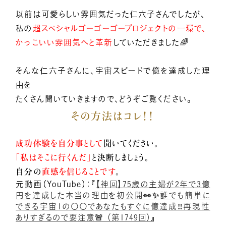
以前は可愛らしい雰囲気だった仁六子さんでしたが、
小熊弥生のご紹介
私の
超スペシャルゴーゴーゴープロジェクトの一環で、
かっこいい雰囲気へと革新
していただきました🌈
新着情報
そんな仁六子さんに、宇宙スピードで億を達成した理
由を
たくさん聞いていきますので、どうぞご覧ください。
億楽®メソッドとは
その方法はコレ！！
成功体験を自分事として
聞いてください。
プレスリリース一覧
「私はそこに行くんだ」
と決断しましょう。
自分の
直感を信じることです
。
元動画（YouTube）：『
【神回】75歳の主婦が2年で3億
億楽®ストーリー
円を達成した本当の理由を初公開👀✨誰でも簡単に
できる宇宙1の〇〇であなたもすぐに億達成‼️再現性
ありすぎるので要注意🚨 （第1749回）
』