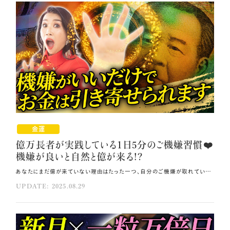
金運
億万長者が実践している1日5分のご機嫌習慣❤️
機嫌が良いと自然と億が来る!?
あなたにまだ億が来ていない理由はたった一つ、自分のご機嫌が取れていないからかもしれません。 今回は、億万長者への転機となる「ご機嫌」の取り方をお伝えします💓 億が自然とやってくる自分になるため、ご機嫌を取る必要があるあなたの中の3つの要素と、 それらを一気に上げる方法をご紹介。 1日たった5分の実践を習慣にすれば、必ず億の引き寄せが起こる体質に変わっていけるはずです🍀 その方法はコレ！！ インナーチャイルドの機嫌を直すために、自分自身を認めましょう。 これまでの自分の全ての努力に対して当たり前をゼロにして感謝してください。 誰よりも自分に優しく寄り添い、認め、感謝の言葉を伝え、自分の一番の応援団になりましょう。 元動画（YouTube）：『億万長者が実践している1日5分のご機嫌習慣😊❤️機嫌が良いと自然と億が来る!? （第1955回）』 億万長者になるための3つのご機嫌要素 人間は「体」＋「低次の自分」＋「高次の自分」の3つの要素で構成されています。 あなたが自然と億万長者になるためには、これら3つの要素をしっかりご機嫌にする必要があります。 3つの要素について詳しく説明しますね。 ①体（無意識／潜在意識／インナーチャイルド） まずご機嫌を取るべきは、あなたという魂のお寺である体です💞 ②低次の自分（エゴ／顕在意識） 地球に住み、この肉体を動かしている自分のことです。 毎日を前向きに過ごし、少しでも人生を良くするため頑張っているのはこの部分ですね💫 ③高次の自分 宇宙の源であるボルテックスや12次元の0ポイントフィールドと直結している自分です。 どこに行き、誰と会い、何を話し、どう生きれば自然と億が来るのか？ あなたの天命は何なのか？それをどう展開すれば無限に成功するか？ 高次の自分は、これら全ての答えを持っています。 億の引き寄せを起こりやすくする最も大切な要素であるにも関わらず、 残念ながら多くの人が3つの要素の中で一番ご機嫌取りを忘れがちなのが、 この高次の自分なのです💧 インナーチャイルドを機嫌を直す 3つの全ての要素のご機嫌が取れていないと運気が下がり、思った通りに物事が運ばなくなります💦 ご機嫌が取れていない人の共通点は、表面的に楽しそうにしていても目が笑っていないことです。 目が笑っていない理由は、インナーチャイルドが怒っているからなのです💥 あなたは小さい頃から本当に頑張ってきました。 大人になってからも、子どものため、家族のため、会社のためにずっと頑張り続けています。 それにも関わらず、あなたの頑張りを誰も認めてくれないので、 インナーチャイルドが怒っているのです。 プンプン怒っているインナーチャイルドの機嫌を直すただ一つの方法は、 他の誰でもないあなたが自分自身を認めることです🌸 やり方は簡単です。 生まれてからこれまでに、あなたが行ってきた全ての努力を思い出してみてください。 ずっと努力してきたあなたを一番近くでずっと見てきたのは、紛れもなくあなた自身です。 あなたは、努力してきた自分を認めていますか？ 報われた努力も報われなかった努力も、 これまでの自分の全ての努力に対して当たり前をゼロにして感謝してください🎀 どんな些細なことであっても、今自分が「できている」状態に目を向け、 誰よりも先にあなた自身がそれを認めてください。 体の隅々まで感謝を届けよう これまでの自分の努力に感謝し自分を認めたら、次に、自分の体に心から感謝してください💝 お母さんから無料で作ってもらった体は、休むことなく心臓を動かし続け、 24時間×365日×あなたの年齢分、ずっと働き続けています。 お給料をもらうことも褒め言葉をかけられることもなく働き続けているのですから、 体（インナーチャイルド）がプンプン怒っているのも無理はありませんよね。 ぜひ、心臓と体に心からの感謝を送ってください。 そして、朝目覚めたら今日もまた目が覚めたことを体に感謝しましょう。 お手洗いに行ったら膀胱に「ありがとう」を伝えましょう。 歩くことのできる足に、朝ごはんを作ることができる手に、 全身のあらゆる箇所に感謝の言葉を伝えてください💗 森羅万象に「ありがとう」を伝える 人間の体の半分以上は水でできていますので、あなたの体を支えている水にも感謝しましょう💫 水に「ありがとう」と言うと水の結晶が雪の結晶のような 美しい形に変わるという話を聞いたことがあると思います。 ぜひ、飲む前のお水に「ありがとう」と伝え、セルフ高波動水にしてから飲んでみてください❗ 続けて、毎日の食卓に並ぶお米・お魚・お肉・お野菜に思いを馳せてみましょう。 全てあなたと同じ命ある存在で、私たちはその命をいただいているのです。 食べ物を食べる前にもぜひ「ありがとう」を伝え、 高波動の食事に変えてからいただくようにしてください。 波動の高いものを体に取り入れると体は満足しますので、 体からもあなたに感謝が向けられるようになります。 さらに、生きている限り食べた後には必ず排泄するのが体のシステムですが、 感謝の気持ちが足りず体が怒っているとこの循環がうまくいかず、便秘になります。 不要な排泄物を体に溜め込まないためにも、高波動の水や食事を摂り、 とことん体に意識を向け感謝してください💘 そうすることで体がきちんと機能し、好循環が生まれます。 "母船"とつながり、導きの声をキャッチする 今回取り上げた3つの要素は、『宇宙戦艦ヤマト』のような 大きな宇宙船の本体（母船）と子機に例えることができます。 「高次の自分」が母船、母船から出撃する子機が「低次の自分（顕在意識）」と「体（無意識）」です。 母船は宇宙から地上界を俯瞰しているため、あなたが億を掴むための情報を全て持っています。 母船と良好に交信し、母船から送り出される導きの声をキャッチするためには、 子機の波動を上げて母船としっかりつながる必要があります💫 そのための最良最速の方法が、自分自身への感謝です。 あなた自身が誰よりも自分に優しく寄り添い、認め、感謝の言葉を伝え、 自分の一番の応援団になってください🪽 こうして波動が十分に上がると、母船から送られる高次の導きが 「ワクワク」や「ときめき」としてあなたにまっすぐ届きます。 「ワクワク」や「ときめき」を感じたら、ぜひその場所に行き、その人と話をしてみてください。 それが、自分の天命を知り、自分の天才性を活かしたビジネスで全方向から ハッピーマネーを受け取る人生へと舵を切る転機となります。 自分に感謝し、認める時間を1日に5分で良いので取ってみてください💎 やがてそれが習慣となり、意識しなくとも常に360度自分自身を認めている状態になった時、 天界ですでに用意されている億があなたの元にやって来るでしょう。 まとめ 自分の体に心から感謝してください。 人間の体の半分以上は水でできているので、体を支えている水にも感謝しましょう。 飲む前のお水に「ありがとう」と伝え、セルフ高波動水にしてから飲んでください。
UPDATE: 2025.08.29