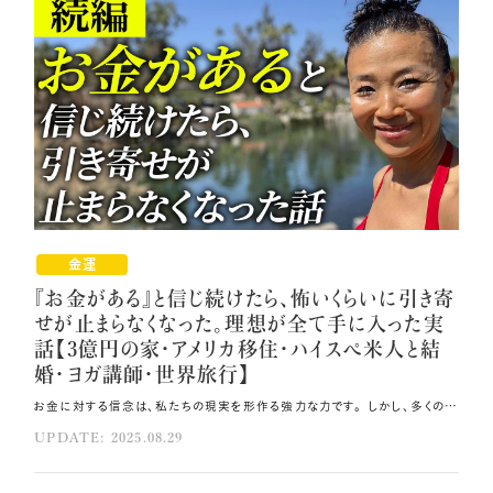
金運
『お金がある』と信じ続けたら、怖いくらいに引き寄
せが止まらなくなった。理想が全て手に入った実
話【3億円の家・アメリカ移住・ハイスペ米人と結
婚・ヨガ講師・世界旅行】
お金に対する信念は、私たちの現実を形作る強力な力です。 しかし、多くの人は「お金がない」と思い込み、豊かさから遠ざかってしまいます😱 今回は、脳の仕組みを理解し「お金がある」と信じ続けることで人生を激変させる方法を、 実例とともにお伝えします🌟 その方法はコレ！！ 所持金がなくても、「お金がある」と意識を向けることで、脳の証拠集め機能RAS（ラス）が働き始めます。 「絶対どこかにある」と繰り返し自分に入力してください。 引き寄せの仕組みを理解し、「ある」を設定し続けるが重要です。 元動画（YouTube）：『『お金がある』と信じ続けたら、怖いくらいに引き寄せが止まらなくなった。理想が全て手に入った実話【3億円の家・アメリカ移住・ハイスペ米人と結婚・ヨガ講師・世界旅行】（第1956回）』 「ある」への意識で現実が変わる 「お金がある」と信じることで現実が変わる理由は、脳科学で説明できます。 私は昔、所持金が6円しかない状況を経験しました。 しかし「お金がある」と意識を向け直すことで、脳の証拠集め機能RAS（ラス）が働き始めました🧠 RASは膨大な情報の中から、重要だと設定したものを優先して認識するフィルター機能です。 「お金がない」と思い込んでいると、その現実を証明する情報ばかりが目に入ります。 しかし「お金がある」と設定し直すと、目の前の世界が変化します。 「プラダのバッグが欲しい」と思うと、街中でプラダのバッグを持つ人を 多く見かけるようになる現象も、RASの働きです。 私も「ある」を心に設定した後、お金が巡ってくる現象が次々と起こりました。 脳のフィルターは、設定された「現実」に合わせて情報を選別し、 「お金がある」状態に適した人脈や情報、チャンスを自動的に運んできます。 この引き寄せの仕組みを理解し、「ある」を設定し続けることで、現実が大きく変わっていくのです💫 概念を転換し所持金6円から資産10億円へ 所持金6円のどん底状態から資産10億円の世界へと到達できた経緯をお伝えします。 最初から「お金がある」と信じることはできませんでした。 手元に6円しかない現実があったからです。 そこで私は「時間がある」という概念からスタートしました🌸 時給で働けばお金は確実に手に入るという法則を活用し、年商1000万円程度まで到達しました。 次に必要だったのは、自分以外のものがお金を稼ぐ新しい概念でした。 私にとっては本の出版がそれに該当します。 この段階で年商3000万円程度になりました。 さらにもう一つの概念を導入しました。 「自分の中に市場で価値を持つ社会貢献要素がある」という視点です🌿 あるセミナーで「セミナー事業は社会貢献」と教わり、大きな気づきを得ました。 片付け、メイキャップ、子育て、介護など、個 人のノウハウで他者を助けることは立派な社会貢献なのです。 この概念により英語プログラムで2日間で1400万円の売上を達成し、 年商7000万円の世界に到達しました。 自分が役立つことを極めることで、 年商1億円を超え、3億5000万円、12億7000万円と成長できました🪽 3億円の家とアメリカ移住を実現した体験 資産10億円へと変化を遂げた後、家を引っ越したいという強い願望が生まれました。 お金の概念は既に身につけていましたが、今度は家の引き寄せを考えた時、 「マンションや家を引き寄せている人がいる」という話を思い出しました🎀 当初は信じられませんでしたが、その言葉が頭に残り続け、実際に実現することができました。 これが脳科学の仕組みです。 全てを「ある」状態に設定すると、脳が自動的にそれを引き寄せてくれます💎 当時はディビッドと東京のタワーマンション39階に住んでいました。 後に査定で20億円のマンションと判明し、大幅な割引で借りていたことが分かりました。 その頃、ディビッドから 「両親がフランスに行くため家が空くから、泊まってもいいよ」と提案を受けました。 カリフォルニア、LA、ハリウッドから10分程度の理想的な立地でした🏠 最初は3週間の予定でしたが、両親のフランス長期居住が決まり、 ハウスシッターを探していることを知りました。 お願いしたところ、快諾していただけました。 現在は、ディビッドの祖父母が大金持ちから偶然譲り受けた 愛に満ちたエネルギーがある3億円の物件に住んでいます。 静かで高級な住宅街で、LAダウンタウンにもハリウッドにも10分でアクセスできる環境です。 ハイスペ米人との結婚 3億円の家の引き寄せとアメリカ移住が実現しましたが、 過去に3度のアメリカ移住失敗を経験していました。 高校時代からアメリカに憧れていたものの、学費不足でニュージャージーの大学を諦め、 エグゼクティブ秘書としての渡米チャンスも学歴不足で逃し、ビジネススクールも全滅でした。 「私はアメリカに住めない」という思い込みがRASに入っていましたが、 「私のパートナーはアメリカ人である」という事実に気づくことができました⭐ ディビッドもカリフォルニア生まれのアメリカ人であることを再認識し、 来年グリーンカードを取得予定です。 私には日系アメリカ人への憧れがありましたが、それも封印していました。 ところがディビッドの母親が日系アメリカ人で、 家族のパーティーでは日系アメリカ人の方々と交流する機会に恵まれました。 ディビッドは米国銀行の日本最高財務責任者でUSCのMBA卒業生であり、 友人たちも30億企業を所有する方ばかりです。 所持金6円時代では考えられない展開でした❗ 「どこかにある」思考で人生を激変させよう 理想の家、移住、結婚、仕事を全て現実化してきた経験から、 「どこかにある」という思考の威力をお伝えします✨ 通訳として富裕層と接する中で学んだのは、 彼らの共通点が「必ずどこかにお金がある」と豊かさへの絶対的な感覚を持っていることです💞 この感覚は論理的根拠を超越しています。 「家の中に現金はない」と頭で思いながらも、 「地球上のどこかには私が受け取れるお金が絶対ある」と脳に入力していきます🧠 すると無意識がそれを探し始めます。 この「どこかにある」思考は、お金に限定されません。 家、移住先、パートナー、理想の生活など全てに適用できます。 「私には絶対どこかにある」と思い込むことで、驚くようなご縁やチャンスが現れます。 実際に「5000円のものを2500円で購入」「探していたピアスが見つかり、片耳で7万円の価値」 「30万円の補助金取得」「100万円の融資決定」など、数多くの体験があります。 重要なのは「ない」と言った瞬間に現実化が停止することです💧 「絶対どこかにある」と繰り返し自分に入力してください🍀 探し物も同様に「絶対ある」と唱えることです💎 脳は反復によってその現実に切り替えます。 あなたが受け取れる豊かさも必ず「どこかにある」のです❗ この意識があなたの人生の転機となり、理想の人生の引き寄せを可能にする力となります。 「絶対どこかにある」と脳に入力し続けて、理想の現実を手に入れてくださいね。 まとめ 全てを「ある」状態に設定すると、脳が自動的にそれを引き寄せてくれます。 「地球上のどこかには私が受け取れるお金が絶対ある」と脳に入力してください。 探し物も同様に「絶対ある」と唱えましょう。
UPDATE: 2025.08.29